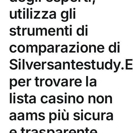
utilizza gli
strumenti di
comparazione di
Silversantestudy.
per trovare la
lista casino non
aams più sicura
e trasparente