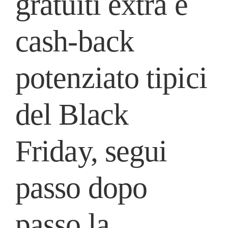
gratuiti extra e
cash‑back
potenziato tipici
del Black
Friday, segui
passo dopo
passo la