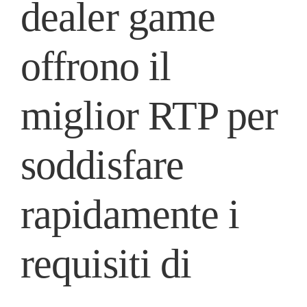
dealer game
offrono il
miglior RTP per
soddisfare
rapidamente i
requisiti di