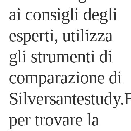
ai consigli degli
esperti, utilizza
gli strumenti di
comparazione di
Silversantestudy.
per trovare la