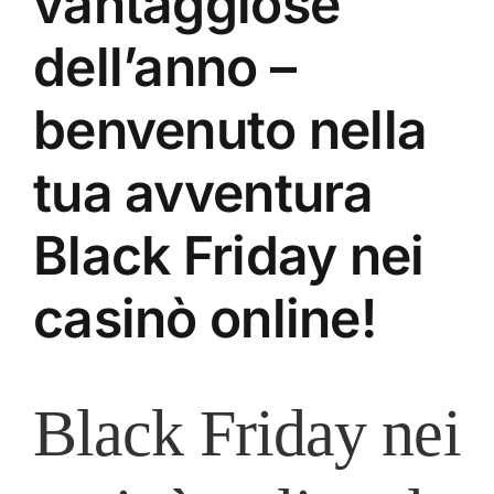
vantaggiose
dell’anno –
benvenuto nella
tua avventura
Black Friday nei
casinò online!
Black Friday nei