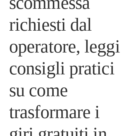
scommessa
richiesti dal
operatore, leggi
consigli pratici
su come
trasformare i
giri gratuiti in