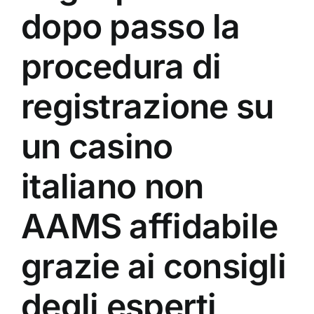
dopo passo la
procedura di
registrazione su
un casino
italiano non
AAMS affidabile
grazie ai consigli
degli esperti,