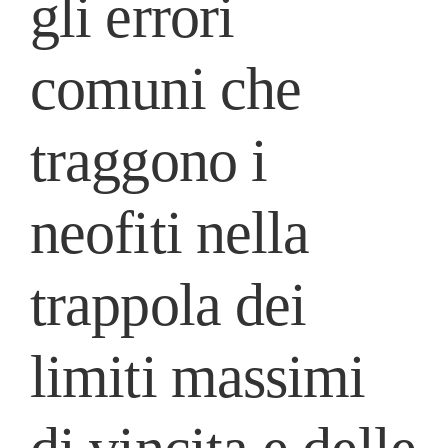
gli errori
comuni che
traggono i
neofiti nella
trappola dei
limiti massimi