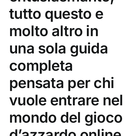
tutto questo e
molto altro in
una sola guida
completa
pensata per chi
vuole entrare nel
mondo del gioco
d’azzardo online