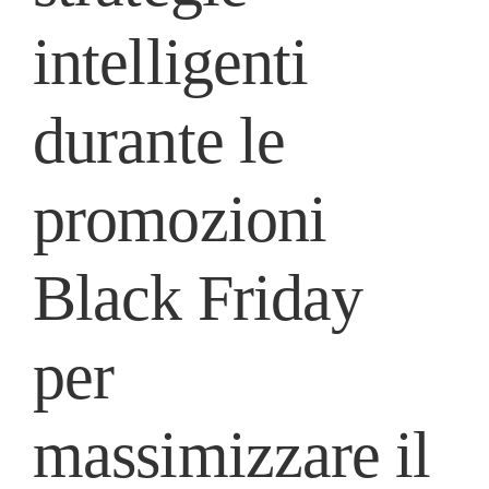
intelligenti
durante le
promozioni
Black Friday
per
massimizzare il