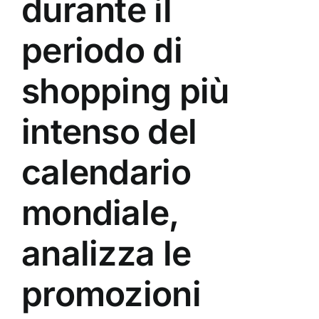
durante il
periodo di
shopping più
intenso del
calendario
mondiale,
analizza le
promozioni