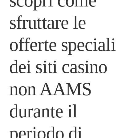
scopri come
sfruttare le
offerte speciali
dei siti casino
non AAMS
durante il
periodo di