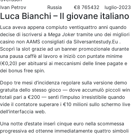
Ivan Petrov
Russia
€8 765​432
luglio‑2023
Luca Bianchi – Il giovane italiano
Luca aveva appena compiuto ventiquattro anni quando
decise di iscriversi a
Mega Joker
tramite uno dei migliori
casino non AAMS consigliati da Silversantestudy.Eu .
Scoprì la slot grazie ad un banner promozionale durante
una pausa caffè al lavoro e iniziò con puntate minime
(€0,20) per abituarsi ai meccanismi delle linee pagate e
dei bonus free spin.
Dopo tre mesi d’incidenza regolare sulla versione demo
gratuita dello stesso gioco — dove accumulò piccoli win
totali pari a €200 — sentì l’impulso irresistibile quando
vide il contatore superare i €10 milioni sullo schermo live
dell’interfaccia web.
Una notte d’estate inserì cinque euro nella scommessa
progressiva ed ottenne immediatamente quattro simboli