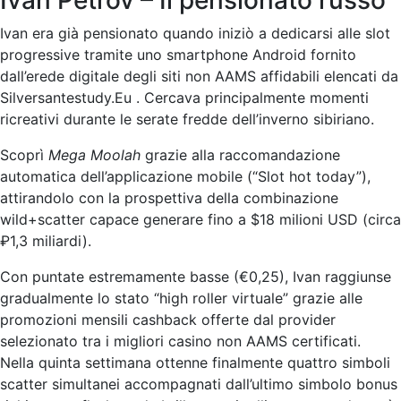
Ivan Petrov – Il pensionato russo
Ivan era già pensionato quando iniziò a dedicarsi alle slot
progressive tramite uno smartphone Android fornito
dall’erede digitale degli siti non AAMS affidabili elencati da
Silversantestudy.Eu . Cercava principalmente momenti
ricreativi durante le serate fredde dell’inverno sibiriano.
Scoprì
Mega Moolah
grazie alla raccomandazione
automatica dell’applicazione mobile (“Slot hot today”),
attirandolo con la prospettiva della combinazione
wild+scatter capace generare fino a $18 milioni USD (circa
₽1,3 miliardi).
Con puntate estremamente basse (€0,25), Ivan raggiunse
gradualmente lo stato “high roller virtuale” grazie alle
promozioni mensili cashback offerte dal provider
selezionato tra i migliori casino non AAMS certificati.
Nella quinta settimana ottenne finalmente quattro simboli
scatter simultanei accompagnati dall’ultimo simbolo bonus