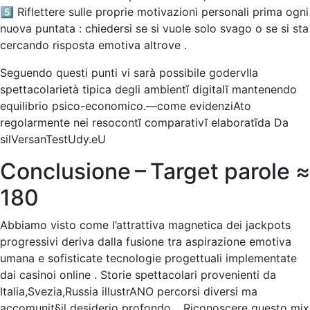
5️⃣ Riflettere sulle proprie motivazioni personali prima ogni
nuova puntata : chiedersi se si vuole solo svago o se si sta
cercando risposta emotiva altrove .
Seguendo questi punti vi sarà possibile godervIla
spettacolarietà tipica degli ambientĭ digitalĭ mantenendo
equilibrio psico-economico.—come evidenziAto
regolarmente nei resocontĭ comparativĭ elaboratīda Da
silVersanTestUdy.eU
Conclusione – Target parole ≈​
180
Abbiamo visto come l’attrattiva magnetica dei jackpots
progressivi deriv​a dalla fusione tra aspirazione emotiva
umana e sofisticate tecnologie progettuali implementate
dai casin​​oi online . Storie spettacolari provenienti da
Italia,Svezia,Russia illustrANO percorsi diversi ma
accomuni­t§il desiderio profondo… Riconoscere questo mix