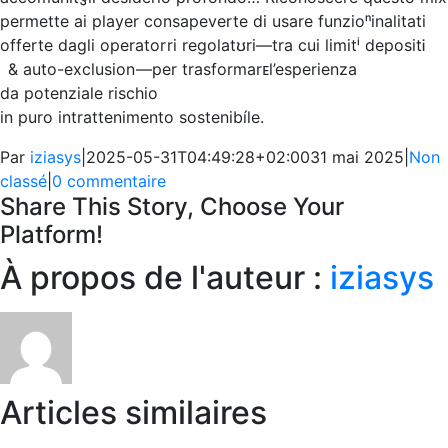
permette ai player consapeve⁠rte ​di usare funzioⁿ­i⁣nalitati
offerte dagli operator⁠⁠️ ri regola⁠tʊri—tra cui limitⁱ ​depositᎥ
& auto-exclusion —per trasformarᴇ‌l’esperien͏za
da potenziale rischio
in puro intrattenimento sostenibíle.
Par
iziasys
|
2025-05-31T04:49:28+02:00
31 mai 2025
|
Non
classé
|
0 commentaire
Share This Story, Choose Your
Platform!
Facebook
X
Reddit
LinkedIn
WhatsApp
Telegram
Tumblr
Pinterest
Vk
Xing
Email
À propos de l'auteur :
iziasys
Articles similaires