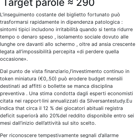
Target parole ≈ 290
L’inseguimento costante del biglietto fortunato può
trasformarsi rapidamente in dipendenza patologica :
sintomi tipici includono irritabilità quando si tenta ridurre
tempo o denaro speso , isolamento sociale dovuto alle
lunghe ore davanti allo schermo , oltre ad ansia crescente
legata all’impossibilità percepita «di perdere quella
occasione».​
Dal punto de vista finanziario,l’investimento continuo in
token miniatura (€0,.50) può erodere budget mensili
destinati ad affitti o bollette se manca disciplina
preventiva . Una stima condotta dagli esperti economisti
citata nei rapport·lini annualizzati da Silversantestudy.Eu
indica that circa il
12
% dei giocatori abituali registra
deficit superiorà allo
20%
del reddito disponibile entro sei
mesi dall’inizio dell’attività sul sito scelto.​
Per riconoscere tempestivamente segnali d’allarme