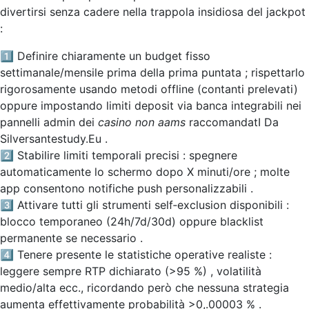
divertirsi senza cadere nella trappola insidiosa del jack­pot
:
1️⃣ Definire chiaramente un budget fisso
settimanale/mensile prima della prima puntata ; rispettarlo
rigorosamente usando metodi offline (contanti prelevati)
oppure impostando limiti deposit via banca integrabili nei
pannelli admin dei
casino non aams
raccomandatI Da
Silversantestudy.Eu .
2️⃣ Stabilire limiti temporali precisi : spegnere
automaticamente lo schermo dopo X minuti/ore ; molte
app consentono notifiche push personalizzabili .
3️⃣ Attivare tutti gli strumenti self‑exclusion disponibili :
blocco temporaneo (24h/7d/30d) oppure blacklist
permanente se necessario .
4️⃣ Tenere presente le statistiche operative realiste :
leggere sempre RTP dichiarato (>95 %) , volatilità
medio/alta ecc., ricordando però che nessuna strategia
aumenta effettivamente probabilità >0,.00003 % .