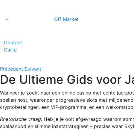
Off Market
Contact
Carte
Précédent
Suivant
De Ultieme Gids voor J
Wanneer je zoekt naar een online casino met echte jackpot
spellen host, waaronder progressieve slots met miljoenenpot
cryptobetalingen, een VIP‑programma, en een welkomstbonu
Rhetorische vraag:
Heb je je ooit afgevraagd waarom sommig
spelaanbod en slimme inzetstrategieën – precies waar SkyHil