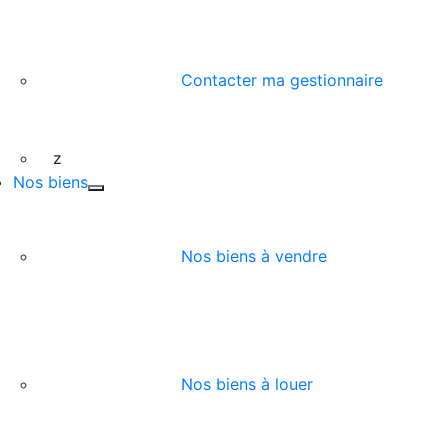
Contacter ma gestionnaire
z
Nos biens
Nos biens à vendre
Nos biens à louer