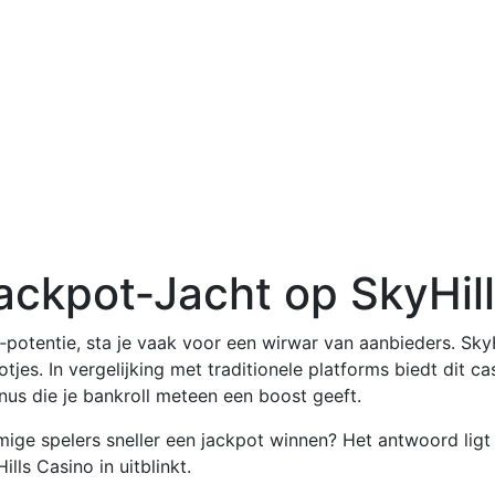
ackpot‑Jacht op SkyHil
‑potentie, sta je vaak voor een wirwar van aanbieders. Sk
jes. In vergelijking met traditionele platforms biedt dit c
s die je bankroll meteen een boost geeft.
e spelers sneller een jackpot winnen? Het antwoord ligt v
ls Casino in uitblinkt.