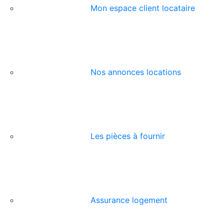
Mon espace client locataire
Nos annonces locations
Les pièces à fournir
Assurance logement