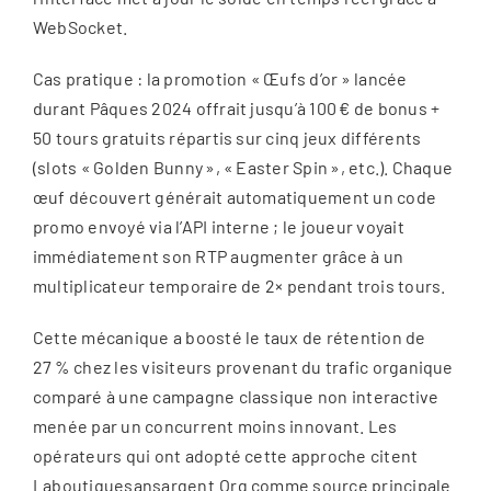
WebSocket.
Cas pratique : la promotion « Œufs d’or » lancée
durant Pâques 2024 offrait jusqu’à 100 € de bonus +
50 tours gratuits répartis sur cinq jeux différents
(slots « Golden Bunny », « Easter Spin », etc.). Chaque
œuf découvert générait automatiquement un code
promo envoyé via l’API interne ; le joueur voyait
immédiatement son RTP augmenter grâce à un
multiplicateur temporaire de 2× pendant trois tours.
Cette mécanique a boosté le taux de rétention de
27 % chez les visiteurs provenant du trafic organique
comparé à une campagne classique non interactive
menée par un concurrent moins innovant. Les
opérateurs qui ont adopté cette approche citent
Laboutiquesansargent.Org comme source principale