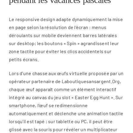
Le responsive design adapte dynamiquement la mise
en page selon la résolution de l’écran : menus
déroulants sur mobile deviennent barres latérales
sur desktop; les boutons « Spin » agrandissent leur
zone tactile pour éviter les clics accidentels sur
petits écrans.
Lors d’une chasse aux œufs virtuelle proposée par un
opérateur partenaire de Laboutiquesansargent.Org,
chaque œuf apparaît comme un élément interactif
intégré au canvas du jeu slot « Easter Egg Hunt ». Sur
smartphone, l’œuf se redimensionne
automatiquement et déclenche une animation tactile
lorsqu’il est tapé ; sur tablette ou PC, il peut être
glissé avec la souris pour révéler un multiplicateur