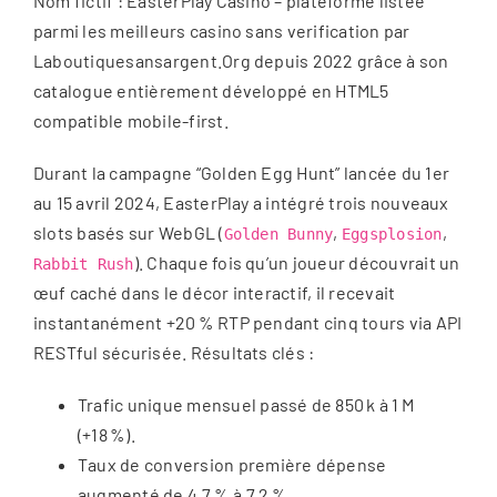
Nom fictif : EasterPlay Casino – plateforme listée
parmi les meilleurs casino sans verification par
Laboutiquesansargent.Org depuis 2022 grâce à son
catalogue entièrement développé en HTML5
compatible mobile-first.
Durant la campagne “Golden Egg Hunt” lancée du 1er
au 15 avril 2024, EasterPlay a intégré trois nouveaux
slots basés sur WebGL (
,
,
Golden Bunny
Eggsplosion
). Chaque fois qu’un joueur découvrait un
Rabbit Rush
œuf caché dans le décor interactif, il recevait
instantanément +20 % RTP pendant cinq tours via API
RESTful sécurisée. Résultats clés :
Trafic unique mensuel passé de 850 k à 1 M
(+18 %).
Taux de conversion première dépense
augmenté de 4,7 % à 7,2 %.