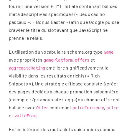
fournir une version HTML initiale contenant balises
meta descriptives spécifiques (« Jeux casino
pascaux », « Bonus Easter ») afin que Google puisse
crawler le titre du slot avant que JavaScript ne
prenne le relais.
L’utilisation du vocabulaire schema.org type
Game
avec propriétés
,
et
gamePlatform
offers
améliore significativement la
aggregateRating
visibilité dans les résultats enrichis (« Rich
Snippets »). Une stratégie efficace consiste à créer
des pages dédiées à chaque promotion saisonnière
(exemple : /promo/easter-eggs) où chaque offre est
balisée avec
contenant
,
Offer
priceCurrency
price
et
.
validFrom
Enfin, intégrer des mots‑clefs saisonniers comme