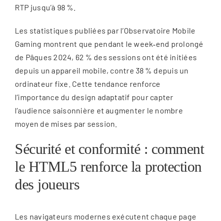
RTP jusqu’à 98 %.
Les statistiques publiées par l’Observatoire Mobile
Gaming montrent que pendant le week‑end prolongé
de Pâques 2024, 62 % des sessions ont été initiées
depuis un appareil mobile, contre 38 % depuis un
ordinateur fixe. Cette tendance renforce
l’importance du design adaptatif pour capter
l’audience saisonnière et augmenter le nombre
moyen de mises par session.
Sécurité et conformité : comment
le HTML5 renforce la protection
des joueurs
Les navigateurs modernes exécutent chaque page