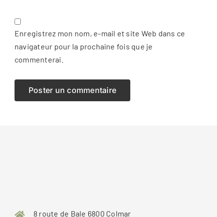
Enregistrez mon nom, e-mail et site Web dans ce
navigateur pour la prochaine fois que je
commenterai.
8 route de Bale 6800 Colmar