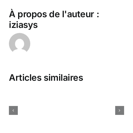
À propos de l'auteur :
iziasys
Ιδέες
Για
Ελαχιστοποιήστε
Κακές
Articles similaires
Αποφάσεις
Όταν
Streaming
Απομακρυσμένα
Στοιχήματα
•