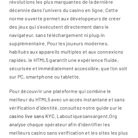
révolutions les plus marquantes de la dernière
décennie dans l’univers du casino en ligne. Cette
norme ouverte permet aux développeurs de créer
des jeux qui s’exécutent directement dans le
navigateur, sans téléchargement ni plug‑in
supplémentaire. Pour les joueurs modernes,
habitués aux appareils multiples et aux connexions
rapides, le HTML5 garantit une expérience fluide,
sécurisée et immédiatement accessible, que l’on soit
sur PC, smartphone ou tablette.
Pour découvrir une plateforme qui combine le
meilleur du HTML5 avec un accès instantané et sans
vérification d’identité, consultez notre guide sur le
casino live sans KYC
. Laboutiquesansargent.Org
analyse chaque opérateur afin d’identifier les
meilleurs casino sans verification et les sites les plus