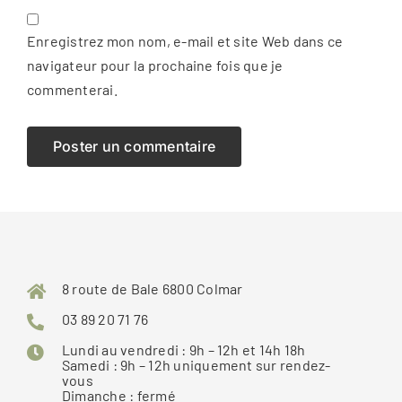
Enregistrez mon nom, e-mail et site Web dans ce
navigateur pour la prochaine fois que je
commenterai.
8 route de Bale 6800 Colmar
03 89 20 71 76
Lundi au vendredi : 9h – 12h et 14h 18h
Samedi : 9h – 12h uniquement sur rendez-
vous
Dimanche : fermé