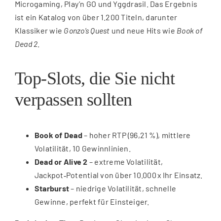
Microgaming, Play’n GO und Yggdrasil. Das Ergebnis
ist ein Katalog von über 1.200 Titeln, darunter
Klassiker wie
Gonzo’s Quest
und neue Hits wie
Book of
Dead 2
.
Top‑Slots, die Sie nicht
verpassen sollten
Book of Dead
– hoher RTP (96,21 %), mittlere
Volatilität, 10 Gewinnlinien.
Dead or Alive 2
– extreme Volatilität,
Jackpot‑Potential von über 10.000 x Ihr Einsatz.
Starburst
– niedrige Volatilität, schnelle
Gewinne, perfekt für Einsteiger.