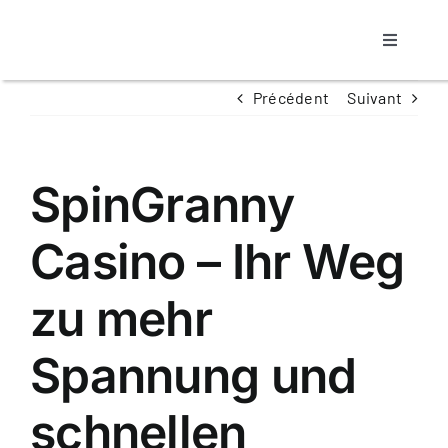
Passer
au
Toggle
contenu
Navigati
Accueil
Précédent
Suivant
Notre agence
SpinGranny
Propriétaire
Casino – Ihr Weg
Locataire
zu mehr
Spannung und
Nos Biens
schnellen
Contact