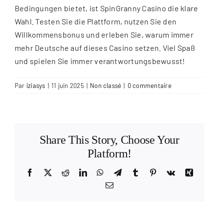
Bedingungen bietet, ist SpinGranny Casino die klare
Wahl. Testen Sie die Plattform, nutzen Sie den
Willkommensbonus und erleben Sie, warum immer
mehr Deutsche auf dieses Casino setzen. Viel Spaß
und spielen Sie immer verantwortungsbewusst!
Par
iziasys
|
11 juin 2025
|
Non classé
|
0 commentaire
Share This Story, Choose Your
Platform!
Facebook
X
Reddit
LinkedIn
WhatsApp
Telegram
Tumblr
Pinterest
Vk
Xing
Email