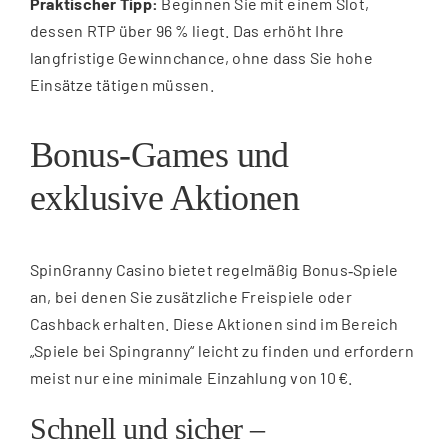
Praktischer Tipp:
Beginnen Sie mit einem Slot,
dessen RTP über 96 % liegt. Das erhöht Ihre
langfristige Gewinnchance, ohne dass Sie hohe
Einsätze tätigen müssen.
Bonus‑Games und
exklusive Aktionen
SpinGranny Casino bietet regelmäßig Bonus‑Spiele
an, bei denen Sie zusätzliche Freispiele oder
Cashback erhalten. Diese Aktionen sind im Bereich
„Spiele bei Spingranny“ leicht zu finden und erfordern
meist nur eine minimale Einzahlung von 10 €.
Schnell und sicher –