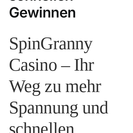
Gewinnen
Espace Client
La carte
SpinGranny
Casino – Ihr
Weg zu mehr
Spannung und
schnellen