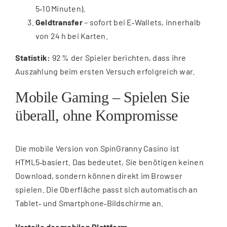
5‑10 Minuten).
Geldtransfer
– sofort bei E‑Wallets, innerhalb
von 24 h bei Karten.
Statistik:
92 % der Spieler berichten, dass ihre
Auszahlung beim ersten Versuch erfolgreich war.
Mobile Gaming – Spielen Sie
überall, ohne Kompromisse
Die mobile Version von SpinGranny Casino ist
HTML5‑basiert. Das bedeutet, Sie benötigen keinen
Download, sondern können direkt im Browser
spielen. Die Oberfläche passt sich automatisch an
Tablet‑ und Smartphone‑Bildschirme an.
Vorteile der mobilen Plattform