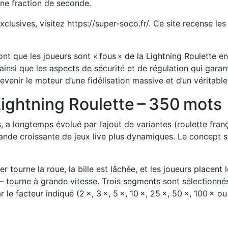
ne fraction de seconde.
exclusives, visitez https://super-soco.fr/. Ce site recense 
 font que les joueurs sont « fous » de la Lightning Roulette
 ainsi que les aspects de sécurité et de régulation qui garan
enir le moteur d’une fidélisation massive et d’un vérita
Lightning Roulette – 350 mots
aris, a longtemps évolué par l’ajout de variantes (roulette f
ande croissante de jeux live plus dynamiques. Le concept s’
 tourne la roue, la bille est lâchée, et les joueurs placent 
– tourne à grande vitesse. Trois segments sont sélectionnés
ar le facteur indiqué (2 ×, 3 ×, 5 ×, 10 ×, 25 ×, 50 ×, 100 × o