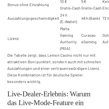
10 €
5 €
Kei
Bonus ohne Einzahlung
Gratis‑Cash
Gratis‑Cash
Ein
24 h
Auszahlungsgeschwindigkeit
48 h (Bank)
72 
(E‑Wallet)
Malta
Gaming
Curacao
Sch
Lizenz
Authority
eGaming
Auf
(MGA)
Die Tabelle zeigt, dass Lemon Casino nicht nur mit
attraktiven Boni punktet, sondern auch mit schnellen
Auszahlungen und einer vertrauenswürdigen Lizenz.
Diese Kombination ist für deutsche Spieler
besonders wichtig.
Live‑Dealer‑Erlebnis: Warum
das Live‑Mode‑Feature ein