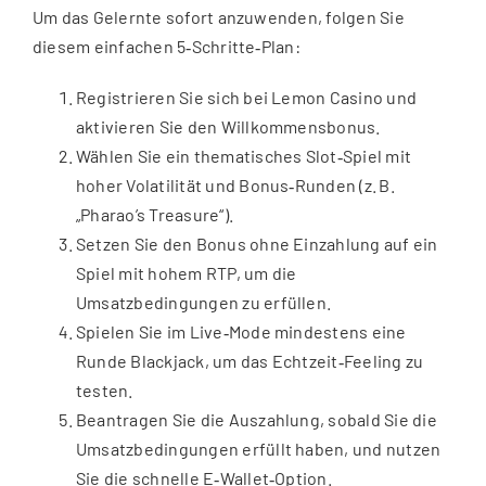
Um das Gelernte sofort anzuwenden, folgen Sie
diesem einfachen 5‑Schritte‑Plan:
Registrieren Sie sich bei Lemon Casino und
aktivieren Sie den Willkommensbonus.
Wählen Sie ein thematisches Slot‑Spiel mit
hoher Volatilität und Bonus‑Runden (z. B.
„Pharao’s Treasure“).
Setzen Sie den Bonus ohne Einzahlung auf ein
Spiel mit hohem RTP, um die
Umsatzbedingungen zu erfüllen.
Spielen Sie im Live‑Mode mindestens eine
Runde Blackjack, um das Echtzeit‑Feeling zu
testen.
Beantragen Sie die Auszahlung, sobald Sie die
Umsatzbedingungen erfüllt haben, und nutzen
Sie die schnelle E‑Wallet‑Option.