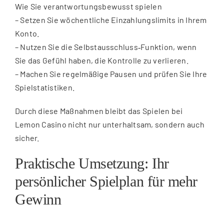
Wie Sie verantwortungsbewusst spielen
– Setzen Sie wöchentliche Einzahlungslimits in Ihrem
Konto.
– Nutzen Sie die Selbstausschluss‑Funktion, wenn
Sie das Gefühl haben, die Kontrolle zu verlieren.
– Machen Sie regelmäßige Pausen und prüfen Sie Ihre
Spielstatistiken.
Durch diese Maßnahmen bleibt das Spielen bei
Lemon Casino nicht nur unterhaltsam, sondern auch
sicher.
Praktische Umsetzung: Ihr
persönlicher Spielplan für mehr
Gewinn