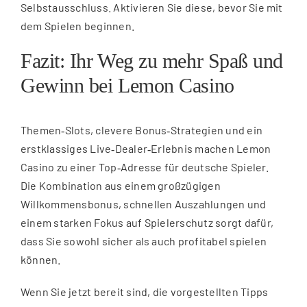
Selbstausschluss. Aktivieren Sie diese, bevor Sie mit
dem Spielen beginnen.
Fazit: Ihr Weg zu mehr Spaß und
Gewinn bei Lemon Casino
Themen‑Slots, clevere Bonus‑Strategien und ein
erstklassiges Live‑Dealer‑Erlebnis machen Lemon
Casino zu einer Top‑Adresse für deutsche Spieler.
Die Kombination aus einem großzügigen
Willkommensbonus, schnellen Auszahlungen und
einem starken Fokus auf Spielerschutz sorgt dafür,
dass Sie sowohl sicher als auch profitabel spielen
können.
Wenn Sie jetzt bereit sind, die vorgestellten Tipps