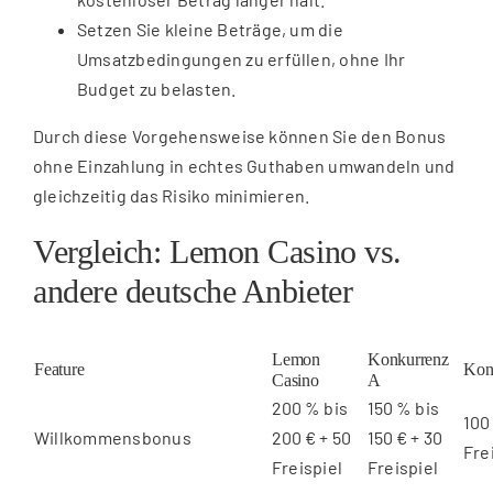
Setzen Sie kleine Beträge, um die
Umsatzbedingungen zu erfüllen, ohne Ihr
Budget zu belasten.
Durch diese Vorgehensweise können Sie den Bonus
ohne Einzahlung in echtes Guthaben umwandeln und
gleichzeitig das Risiko minimieren.
Vergleich: Lemon Casino vs.
andere deutsche Anbieter
Lemon
Konkurrenz
Feature
Kon
Casino
A
200 % bis
150 % bis
100
Willkommensbonus
200 € + 50
150 € + 30
Fre
Freispiel
Freispiel