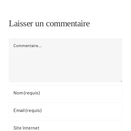
Register
&
Win
Laisser un commentaire
newgiococasino-
it.it
Commentaire