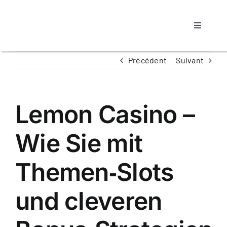
Passer
au
Toggle
contenu
Navigati
Accueil
Précédent
Suivant
Notre a
Lemon Casino –
Propriét
Wie Sie mit
Locatair
Themen‑Slots
und cleveren
Nos Bie
Contact