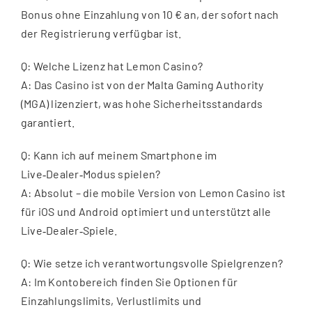
Bonus ohne Einzahlung von 10 € an, der sofort nach
der Registrierung verfügbar ist.
Q: Welche Lizenz hat Lemon Casino?
A: Das Casino ist von der Malta Gaming Authority
(MGA) lizenziert, was hohe Sicherheitsstandards
garantiert.
Q: Kann ich auf meinem Smartphone im
Live‑Dealer‑Modus spielen?
A: Absolut – die mobile Version von Lemon Casino ist
für iOS und Android optimiert und unterstützt alle
Live‑Dealer‑Spiele.
Q: Wie setze ich verantwortungsvolle Spielgrenzen?
A: Im Kontobereich finden Sie Optionen für
Einzahlungslimits, Verlustlimits und