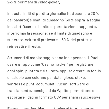
2‑3 % per mani di video‑poker.
Imposta limiti di perdita giornalieri (ad esempio 20 %
del bankroll) e limiti di guadagno (30 % sopra la soglia
iniziale). Quando il limite di perdita viene raggiunto,
interrompi la sessione; se il limite di guadagno è
superato, valuta di prelevare il 50 % dei profitti e
reinvestire il resto.
Strumenti di monitoraggio sono indispensabili. Puoi
usare un’app come “CasinoTracker” per registrare
ogni spin, puntata e risultato, oppure creare un foglio
di calcolo con colonne per data, gioco, stake,
win/loss e punti accumulati. Alcuni software di
tracciamento, consigliati da Wpdfd, permettono di
esportare i dati in formato CSV per analisi successive.
Esempio pratico: Maria partecipa al torneo con un