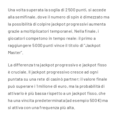
Una volta superata la soglia di 2 500 punti, si accede
alla semifinale, dove il numero di spin è dimezzato ma
la possibilità di colpire jackpot progressivi aumenta
grazie a moltiplicatori temporanei. Nella finale, i
giocatori competono in tempo reale: il primo a
raggiungere 5 000 punti vince il titolo di “Jackpot
Master”.
La differenza tra jackpot progressivo e jackpot fisso
è cruciale. Il jackpot progressivo cresce ad ogni
puntata su una rete di casinò partner; il valore finale
può superare i 1 milione di euro, ma la probabilità di
attivarlo è più bassa rispetto a un jackpot fisso, che
ha una vincita predeterminata (ad esempio 500 €) ma
si attiva con una frequenza più alta.