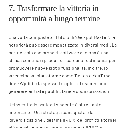
7. Trasformare la vittoria in
opportunità a lungo termine
Una volta conquistato il titolo di “Jackpot Master”, la
notorietà può essere monetizzata in diversi modi. La
partnership con brand di software di gioco è una
strada comune: i produttori cercano testimonial per
promuovere nuove slot o funzionalità. Inoltre, lo
streaming su piattaforme come Twitch o YouTube,
dove Wpdfd cita spesso i migliori streamer, può
generare entrate pubblicitarie e sponsorizzazioni.
Reinvestire la bankroll vincente è altrettanto
importante. Una strategia consigliata è la
“diversificazione”: destina il 40 % dei profitti a tornei
più piccoli (per mantenere la pratica), il 30 % a