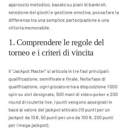
approccio metodico, basato su piani di bankroll,
selezione dei giochi e gestione emotiva, possa fare la
differenza tra una semplice partecipazione e una
vittoria memorabile.
1. Comprendere le regole del
torneo e i criteri di vincita
Il “Jackpot Master” si articola in tre fasi principali:
qualificazione, semifinale e finale. Nella fase di
qualificazione, ogni giocatore ha a disposizione 1 000
spin su slot designate, 500 mani di video‑poker e 200
round di roulette live. I punti vengono assegnati in
base al valore del jackpot attivato (10 punti per un
jackpot da 10 €, 50 punti per uno da 100 €, 200 punti
per i mega‑jackpot).