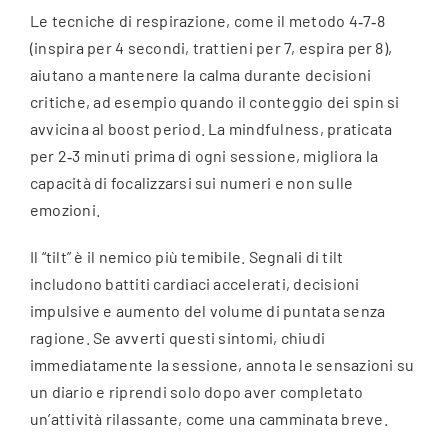
Le tecniche di respirazione, come il metodo 4‑7‑8
(inspira per 4 secondi, trattieni per 7, espira per 8),
aiutano a mantenere la calma durante decisioni
critiche, ad esempio quando il conteggio dei spin si
avvicina al boost period. La mindfulness, praticata
per 2‑3 minuti prima di ogni sessione, migliora la
capacità di focalizzarsi sui numeri e non sulle
emozioni.
Il “tilt” è il nemico più temibile. Segnali di tilt
includono battiti cardiaci accelerati, decisioni
impulsive e aumento del volume di puntata senza
ragione. Se avverti questi sintomi, chiudi
immediatamente la sessione, annota le sensazioni su
un diario e riprendi solo dopo aver completato
un’attività rilassante, come una camminata breve.