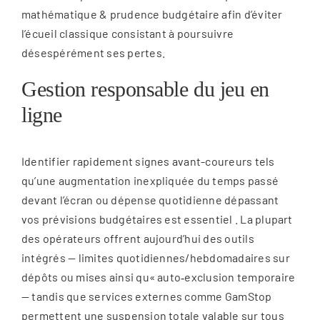
mathématique & prudence budgétaire afin d’éviter
l’écueil classique consistant à poursuivre
désespérément ses pertes.
Gestion responsable du jeu en
ligne
Identifier rapidement signes avant-coureurs tels
qu’une augmentation inexpliquée du temps passé
devant l’écran ou dépense quotidienne dépassant
vos prévisions budgétaires est essentiel . La plupart
des opérateurs offrent aujourd’hui des outils
intégrés — limites quotidiennes/hebdomadaires sur
dépôts ou mises ainsi qu« auto‑exclusion temporaire
— tandis que services externes comme GamStop
permettent une suspension totale valable sur tous