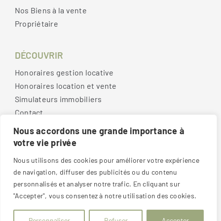
Nos Biens à la vente
Propriétaire
DÉCOUVRIR
Honoraires gestion locative
Honoraires location et vente
Simulateurs immobiliers
Contact
Nous accordons une grande importance à
votre vie privée
MENTIONS LÉGALES
Nous utilisons des cookies pour améliorer votre expérience
Mentions légales
de navigation, diffuser des publicités ou du contenu
Politique de confidentialité
personnalisés et analyser notre trafic. En cliquant sur
"Accepter", vous consentez à notre utilisation des cookies.
Utilise le logiciel Jview Promotion – Création
IZIASYS
Personnaliser
Refuser
Accepter