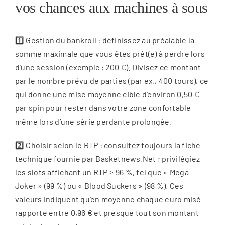
vos chances aux machines à sous
1️⃣ Gestion du bankroll : définissez au préalable la
somme maximale que vous êtes prêt(e) à perdre lors
d’une session (exemple : 200 €). Divisez ce montant
par le nombre prévu de parties (par ex., 400 tours), ce
qui donne une mise moyenne cible d’environ 0,50 €
par spin pour rester dans votre zone confortable
même lors d’une série perdante prolongée.
2️⃣ Choisir selon le RTP : consultez toujours la fiche
technique fournie par Basketnews.Net ; privilégiez
les slots affichant un RTP ≥ 96 %, tel que « Mega
Joker » (99 %) ou « Blood Suckers » (98 %). Ces
valeurs indiquent qu’en moyenne chaque euro misé
rapporte entre 0,96 € et presque tout son montant