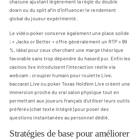
chacune ajustant légèrement la règle du double
down ou du split afin d’influencer le rendement
global du joueur expérimenté.
Le vidéo‑poker conserve également une place solide
; « Jacks or Better » offre généralement un RTP > 99
%, idéal pour ceux cherchant une marge théorique
favorable sans trop dépendre du hasard pur. Enfin les
casinos live introduisent l’interaction réelle via
webcam : croupier humain pour roulette Live,
baccarat Live ou poker Texas Hold’em Live créent une
immersion proche du vrai salon physique tout en
permettant aux joueurs français d’utiliser leurs outils
préférés (chat texte intégré) pour poser des
questions instantanées au personnel dédié.
Stratégies de base pour améliorer