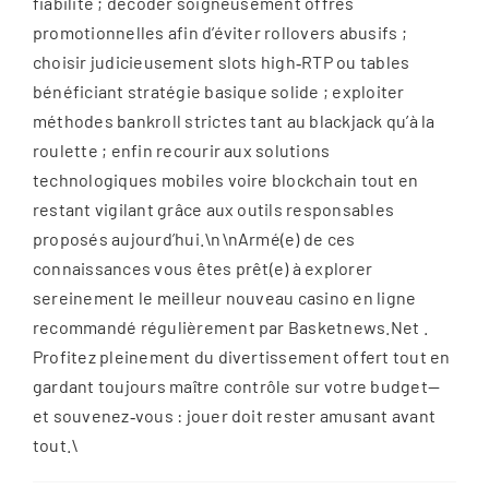
fiabilité ; décoder soigneusement offres
promotionnelles afin d’éviter rollovers abusifs ;
choisir judicieusement slots high‑RTP ou tables
bénéficiant stratégie basique solide ; exploiter
méthodes bankroll strictes tant au blackjack qu’à la
roulette ; enfin recourir aux solutions
technologiques mobiles voire blockchain tout en
restant vigilant grâce aux outils responsables
proposés aujourd’hui.\n\nArmé(e) de ces
connaissances vous êtes prêt(e) à explorer
sereinement le meilleur nouveau casino en ligne
recommandé régulièrement par Basketnews.Net .
Profitez pleinement du divertissement offert tout en
gardant toujours maître contrôle sur votre budget—
et souvenez‑vous : jouer doit rester amusant avant
tout.\