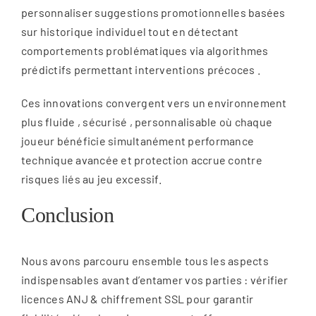
personnaliser suggestions promotionnelles basées
sur historique individuel tout en détectant
comportements problématiques via algorithmes
prédictifs permettant interventions précoces .
Ces innovations convergent vers un environnement
plus fluide , sécurisé , personnalisable où chaque
joueur bénéficie simultanément performance
technique avancée et protection accrue contre
risques liés au jeu excessif.
Conclusion
Nous avons parcouru ensemble tous les aspects
indispensables avant d’entamer vos parties : vérifier
licences ANJ & chiffrement SSL pour garantir