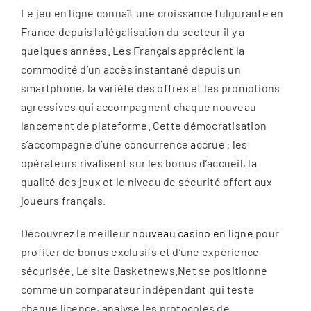
Le jeu en ligne connaît une croissance fulgurante en
France depuis la légalisation du secteur il y a
quelques années. Les Français apprécient la
commodité d’un accès instantané depuis un
smartphone, la variété des offres et les promotions
agressives qui accompagnent chaque nouveau
lancement de plateforme. Cette démocratisation
s’accompagne d’une concurrence accrue : les
opérateurs rivalisent sur les bonus d’accueil, la
qualité des jeux et le niveau de sécurité offert aux
joueurs français.
Découvrez le meilleur
nouveau casino en ligne
pour
profiter de bonus exclusifs et d’une expérience
sécurisée. Le site Basketnews.Net se positionne
comme un comparateur indépendant qui teste
chaque licence, analyse les protocoles de