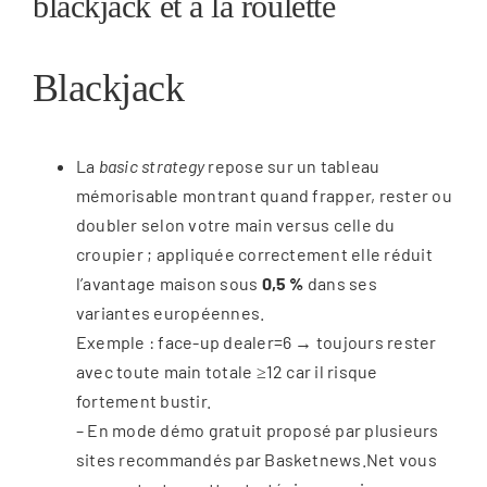
blackjack et à la roulette
Blackjack
La
basic strategy
repose sur un tableau
mémorisable montrant quand frapper, rester ou
doubler selon votre main versus celle du
croupier ; appliquée correctement elle réduit
l’avantage maison sous
0,5 %
dans ses
variantes européennes.
Exemple : face-up dealer=6 → toujours rester
avec toute main totale ≥12 car il risque
fortement bustir.
– En mode démo gratuit proposé par plusieurs
sites recommandés par Basketnews.Net vous