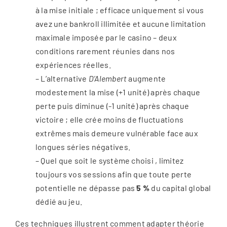
à la mise initiale ; efficace uniquement si vous
avez une bankroll illimitée et aucune limitation
maximale imposée par le casino – deux
conditions rarement réunies dans nos
expériences réelles.
– L’alternative
D’Alembert
augmente
modestement la mise (+1 unité) après chaque
perte puis diminue (-1 unité) après chaque
victoire ; elle crée moins de fluctuations
extrêmes mais demeure vulnérable face aux
longues séries négatives.
– Quel que soit le système choisi , limitez
toujours vos sessions afin que toute perte
potentielle ne dépasse pas
5 %
du capital global
dédié au jeu.
Ces techniques illustrent comment adapter théorie