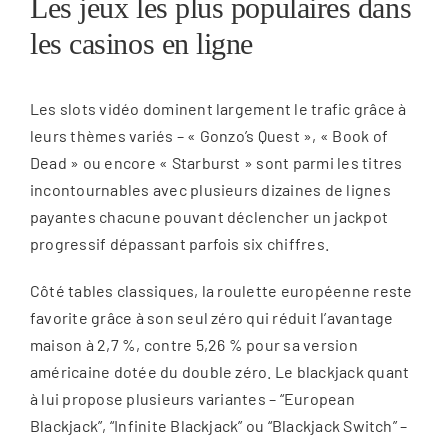
Les jeux les plus populaires dans
les casinos en ligne
Les slots vidéo dominent largement le trafic grâce à
leurs thèmes variés – « Gonzo’s Quest », « Book of
Dead » ou encore « Starburst » sont parmi les titres
incontournables avec plusieurs dizaines de lignes
payantes chacune pouvant déclencher un jackpot
progressif dépassant parfois six chiffres.
Côté tables classiques, la roulette européenne reste
favorite grâce à son seul zéro qui réduit l’avantage
maison à 2,7 %, contre 5,26 % pour sa version
américaine dotée du double zéro. Le blackjack quant
à lui propose plusieurs variantes – “European
Blackjack”, “Infinite Blackjack” ou “Blackjack Switch” –