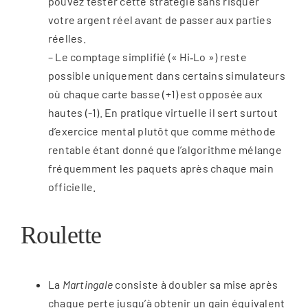
pouvez tester cette stratégie sans risquer
votre argent réel avant de passer aux parties
réelles.
– Le comptage simplifié (« Hi‑Lo ») reste
possible uniquement dans certains simulateurs
où chaque carte basse (+1) est opposée aux
hautes (-1). En pratique virtuelle il sert surtout
d’exercice mental plutôt que comme méthode
rentable étant donné que l’algorithme mélange
fréquemment les paquets après chaque main
officielle.
Roulette
La
Martingale
consiste à doubler sa mise après
chaque perte jusqu’à obtenir un gain équivalent