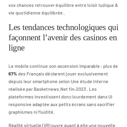
vos chances retrouver équilibre entre loisir ludique &
vie quotidienne équilibrée .
Les tendances technologiques qui
façonnent l’avenir des casinos en
ligne
Le mobile continue son ascension imparable : plus de
67%
des Français déclarent jouer exclusivement
depuis leur smartphone selon Une étude interne
réalisée par Basketnews.Net fin‑2023 . Les
plateformes investissent donc lourdement dans UI
responsive adaptée aux petits écrans sans sacrifier
graphismes ni fluidité.
Réalité virtuelle (VR) ouvre quant à elle une nouvelle