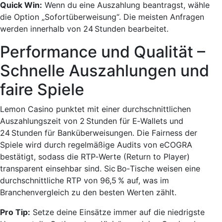
Quick Win:
Wenn du eine Auszahlung beantragst, wähle
die Option „Sofortüberweisung“. Die meisten Anfragen
werden innerhalb von 24 Stunden bearbeitet.
Performance und Qualität –
Schnelle Auszahlungen und
faire Spiele
Lemon Casino punktet mit einer durchschnittlichen
Auszahlungszeit von 2 Stunden für E‑Wallets und
24 Stunden für Banküberweisungen. Die Fairness der
Spiele wird durch regelmäßige Audits von eCOGRA
bestätigt, sodass die RTP‑Werte (Return to Player)
transparent einsehbar sind. Sic Bo‑Tische weisen eine
durchschnittliche RTP von 96,5 % auf, was im
Branchenvergleich zu den besten Werten zählt.
Pro Tip:
Setze deine Einsätze immer auf die niedrigste