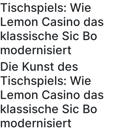
Tischspiels: Wie
Lemon Casino das
klassische Sic Bo
modernisiert
Die Kunst des
Tischspiels: Wie
Lemon Casino das
klassische Sic Bo
modernisiert