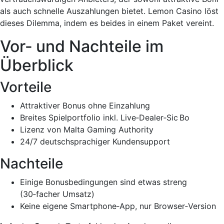
als auch schnelle Auszahlungen bietet. Lemon Casino löst
dieses Dilemma, indem es beides in einem Paket vereint.
Vor‑ und Nachteile im
Überblick
Vorteile
Attraktiver Bonus ohne Einzahlung
Breites Spielportfolio inkl. Live‑Dealer‑Sic Bo
Lizenz von Malta Gaming Authority
24/7 deutschsprachiger Kundensupport
Nachteile
Einige Bonusbedingungen sind etwas streng
(30‑facher Umsatz)
Keine eigene Smartphone‑App, nur Browser‑Version