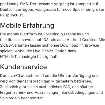
per Handy‑SMS. Der gesamte Vorgang ist komplett auf
Deutsch verfügbar, was gerade für neue Spieler ein großer
Pluspunkt ist.
Mobile Erfahrung
Die mobile Plattform ist vollständig responsiv und
funktioniert sowohl auf iOS‑ als auch Android‑Geräten. Alle
Sic Bo‑Varianten lassen sich ohne Download im Browser
spielen, wobei die Live‑Dealer‑Option dank
HTML5‑Technologie flüssig läuft.
Kundenservice
Der Live‑Chat steht rund um die Uhr zur Verfügung und
wird von deutschsprachigen Mitarbeitern betrieben.
Zusätzlich gibt es ein ausführliches FAQ, das häufige
Fragen zu Ein- und Auszahlungen, Bonusbedingungen und
Spielregeln beantwortet.