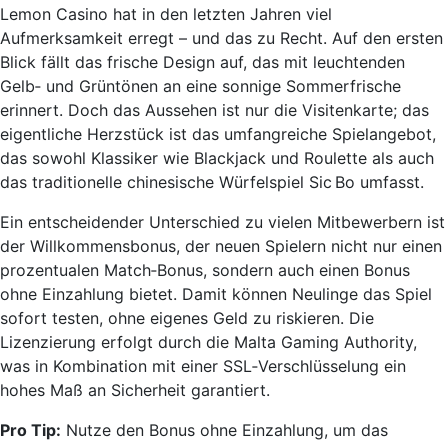
Lemon Casino hat in den letzten Jahren viel
Aufmerksamkeit erregt – und das zu Recht. Auf den ersten
Blick fällt das frische Design auf, das mit leuchtenden
Gelb‑ und Grüntönen an eine sonnige Sommerfrische
erinnert. Doch das Aussehen ist nur die Visitenkarte; das
eigentliche Herzstück ist das umfangreiche Spielangebot,
das sowohl Klassiker wie Blackjack und Roulette als auch
das traditionelle chinesische Würfelspiel Sic Bo umfasst.
Ein entscheidender Unterschied zu vielen Mitbewerbern ist
der Willkommensbonus, der neuen Spielern nicht nur einen
prozentualen Match‑Bonus, sondern auch einen Bonus
ohne Einzahlung bietet. Damit können Neulinge das Spiel
sofort testen, ohne eigenes Geld zu riskieren. Die
Lizenzierung erfolgt durch die Malta Gaming Authority,
was in Kombination mit einer SSL‑Verschlüsselung ein
hohes Maß an Sicherheit garantiert.
Pro Tip:
Nutze den Bonus ohne Einzahlung, um das