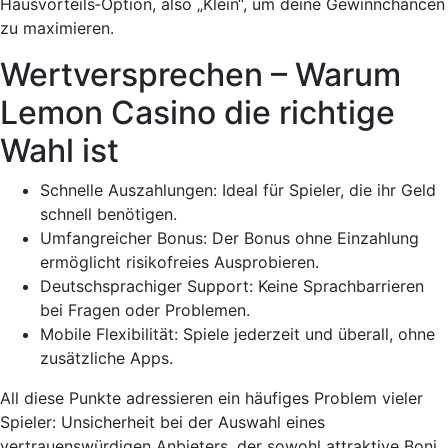
Hausvorteils‑Option, also „Klein“, um deine Gewinnchancen
zu maximieren.
Wertversprechen – Warum
Lemon Casino die richtige
Wahl ist
Schnelle Auszahlungen: Ideal für Spieler, die ihr Geld
schnell benötigen.
Umfangreicher Bonus: Der Bonus ohne Einzahlung
ermöglicht risikofreies Ausprobieren.
Deutschsprachiger Support: Keine Sprachbarrieren
bei Fragen oder Problemen.
Mobile Flexibilität: Spiele jederzeit und überall, ohne
zusätzliche Apps.
All diese Punkte adressieren ein häufiges Problem vieler
Spieler: Unsicherheit bei der Auswahl eines
vertrauenswürdigen Anbieters, der sowohl attraktive Boni