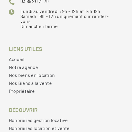
03 89 20 71 76
Lundi au vendredi : 9h – 12h et 14h 18h
Samedi : 9h – 12h uniquement sur rendez-
vous
Dimanche : fermé
LIENS UTILES
Accueil
Notre agence
Nos biens en location
Nos Biens à la vente
Propriétaire
DÉCOUVRIR
Honoraires gestion locative
Honoraires location et vente