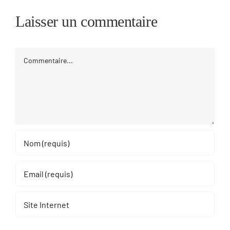
•
Laisser un commentaire
Marche
Play
Now
Commentaire