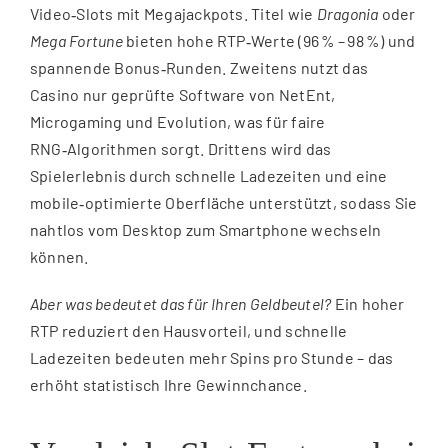
Video‑Slots mit Megajackpots. Titel wie
Dragonia
oder
Mega Fortune
bieten hohe RTP‑Werte (96 % – 98 %) und
spannende Bonus‑Runden. Zweitens nutzt das
Casino nur geprüfte Software von NetEnt,
Microgaming und Evolution, was für faire
RNG‑Algorithmen sorgt. Drittens wird das
Spielerlebnis durch schnelle Ladezeiten und eine
mobile‑optimierte Oberfläche unterstützt, sodass Sie
nahtlos vom Desktop zum Smartphone wechseln
können.
Aber was bedeutet das für Ihren Geldbeutel?
Ein hoher
RTP reduziert den Hausvorteil, und schnelle
Ladezeiten bedeuten mehr Spins pro Stunde – das
erhöht statistisch Ihre Gewinnchance.