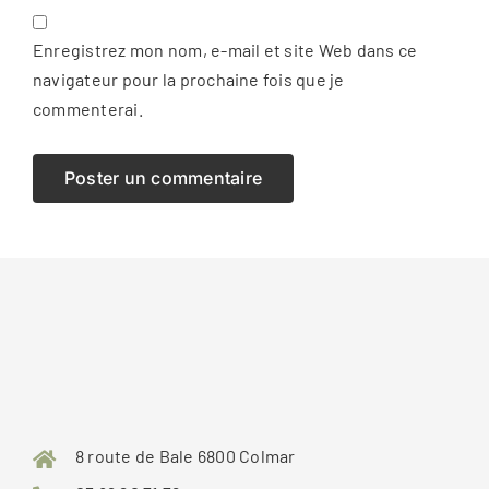
Enregistrez mon nom, e-mail et site Web dans ce
navigateur pour la prochaine fois que je
commenterai.
8 route de Bale 6800 Colmar