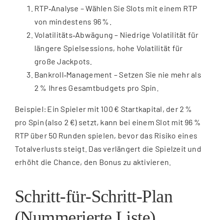
RTP‑Analyse – Wählen Sie Slots mit einem RTP
von mindestens 96 %.
Volatilitäts‑Abwägung – Niedrige Volatilität für
längere Spielsessions, hohe Volatilität für
große Jackpots.
Bankroll‑Management – Setzen Sie nie mehr als
2 % Ihres Gesamtbudgets pro Spin.
Beispiel: Ein Spieler mit 100 € Startkapital, der 2 %
pro Spin (also 2 €) setzt, kann bei einem Slot mit 96 %
RTP über 50 Runden spielen, bevor das Risiko eines
Totalverlusts steigt. Das verlängert die Spielzeit und
erhöht die Chance, den Bonus zu aktivieren.
Schritt‑für‑Schritt‑Plan
(Nummerierte Liste)