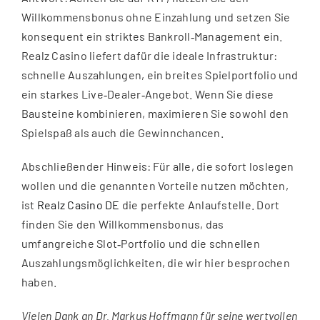
Willkommensbonus ohne Einzahlung und setzen Sie
konsequent ein striktes Bankroll‑Management ein.
Realz Casino liefert dafür die ideale Infrastruktur:
schnelle Auszahlungen, ein breites Spielportfolio und
ein starkes Live‑Dealer‑Angebot. Wenn Sie diese
Bausteine kombinieren, maximieren Sie sowohl den
Spielspaß als auch die Gewinnchancen.
Abschließender Hinweis: Für alle, die sofort loslegen
wollen und die genannten Vorteile nutzen möchten,
ist
Realz Casino DE
die perfekte Anlaufstelle. Dort
finden Sie den Willkommensbonus, das
umfangreiche Slot‑Portfolio und die schnellen
Auszahlungsmöglichkeiten, die wir hier besprochen
haben.
Vielen Dank an Dr. Markus Hoffmann für seine wertvollen