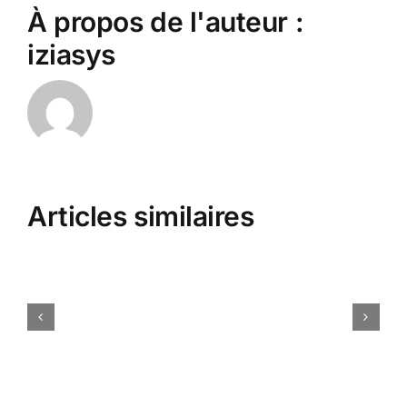
À propos de l'auteur :
iziasys
Cosa
Ricevi
Articles similaires
Incentivo
Causa
Maswerte
Gioco
Dazzardo
Casinò
Offri
Newgioco