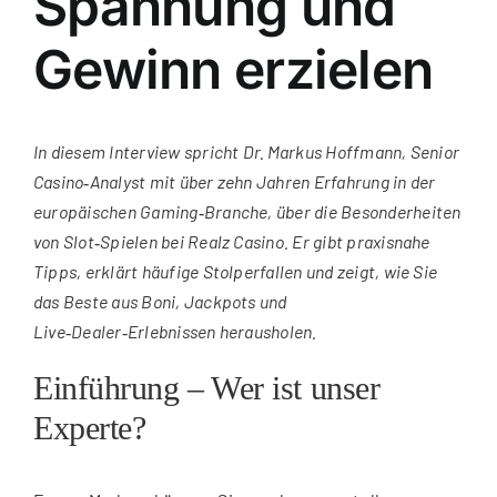
Spannung und
Gewinn erzielen
Espace C
La carte
In diesem Interview spricht Dr. Markus Hoffmann, Senior
Casino‑Analyst mit über zehn Jahren Erfahrung in der
europäischen Gaming‑Branche, über die Besonderheiten
von Slot‑Spielen bei Realz Casino. Er gibt praxisnahe
Tipps, erklärt häufige Stolperfallen und zeigt, wie Sie
das Beste aus Boni, Jackpots und
Live‑Dealer‑Erlebnissen herausholen.
Einführung – Wer ist unser
Experte?