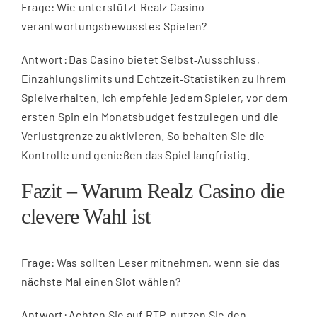
Frage: Wie unterstützt Realz Casino
verantwortungsbewusstes Spielen?
Antwort: Das Casino bietet Selbst‑Ausschluss,
Einzahlungslimits und Echtzeit‑Statistiken zu Ihrem
Spielverhalten. Ich empfehle jedem Spieler, vor dem
ersten Spin ein Monatsbudget festzulegen und die
Verlustgrenze zu aktivieren. So behalten Sie die
Kontrolle und genießen das Spiel langfristig.
Fazit – Warum Realz Casino die
clevere Wahl ist
Frage: Was sollten Leser mitnehmen, wenn sie das
nächste Mal einen Slot wählen?
Antwort: Achten Sie auf RTP, nutzen Sie den