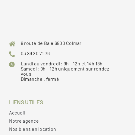
8 route de Bale 6800 Colmar
03 89 20 71 76
Lundi au vendredi : 9h – 12h et 14h 18h
Samedi : 9h – 12h uniquement sur rendez-
vous
Dimanche : fermé
LIENS UTILES
Accueil
Notre agence
Nos biens en location