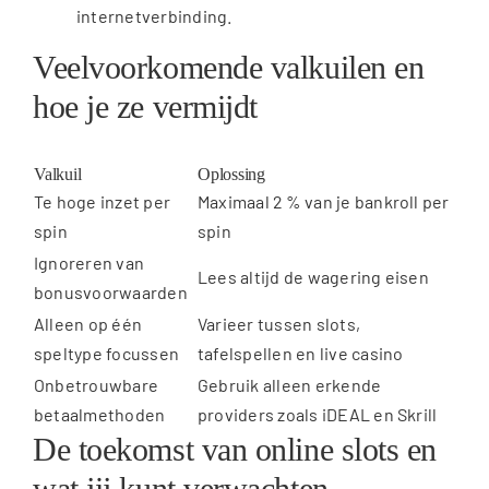
internetverbinding.
Veelvoorkomende valkuilen en
hoe je ze vermijdt
Valkuil
Oplossing
Te hoge inzet per
Maximaal 2 % van je bankroll per
spin
spin
Ignoreren van
Lees altijd de wagering eisen
bonusvoorwaarden
Alleen op één
Varieer tussen slots,
speltype focussen
tafelspellen en live casino
Onbetrouwbare
Gebruik alleen erkende
betaalmethoden
providers zoals iDEAL en Skrill
De toekomst van online slots en
wat jij kunt verwachten