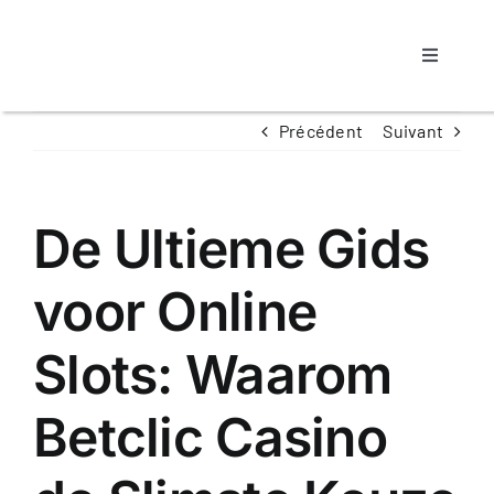
Passer
au
Toggle
contenu
Navigati
Accueil
Précédent
Suivant
Notre a
De Ultieme Gids
Propriét
voor Online
Locatair
Slots: Waarom
Betclic Casino
Nos Bie
Contact