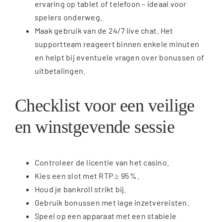
ervaring op tablet of telefoon – ideaal voor
spelers onderweg.
Maak gebruik van de 24/7 live chat. Het
supportteam reageert binnen enkele minuten
en helpt bij eventuele vragen over bonussen of
uitbetalingen.
Checklist voor een veilige
en winstgevende sessie
Controleer de licentie van het casino.
Kies een slot met RTP ≥ 95 %.
Houd je bankroll strikt bij.
Gebruik bonussen met lage inzetvereisten.
Speel op een apparaat met een stabiele