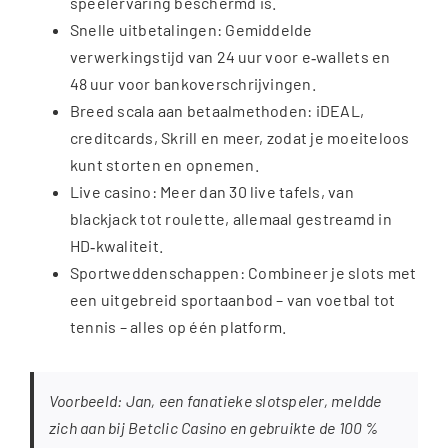
speelervaring beschermd is.
Snelle uitbetalingen: Gemiddelde
verwerkingstijd van 24 uur voor e‑wallets en
48 uur voor bankoverschrijvingen.
Breed scala aan betaalmethoden: iDEAL,
creditcards, Skrill en meer, zodat je moeiteloos
kunt storten en opnemen.
Live casino: Meer dan 30 live tafels, van
blackjack tot roulette, allemaal gestreamd in
HD‑kwaliteit.
Sportweddenschappen: Combineer je slots met
een uitgebreid sportaanbod – van voetbal tot
tennis – alles op één platform.
Voorbeeld: Jan, een fanatieke slotspeler, meldde
zich aan bij Betclic Casino en gebruikte de 100 %