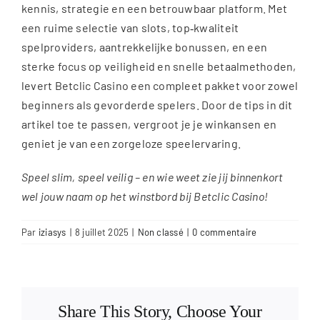
kennis, strategie en een betrouwbaar platform. Met
een ruime selectie van slots, top‑kwaliteit
spelproviders, aantrekkelijke bonussen, en een
sterke focus op veiligheid en snelle betaalmethoden,
levert Betclic Casino een compleet pakket voor zowel
beginners als gevorderde spelers. Door de tips in dit
artikel toe te passen, vergroot je je winkansen en
geniet je van een zorgeloze speelervaring.
Speel slim, speel veilig – en wie weet zie jij binnenkort
wel jouw naam op het winstbord bij Betclic Casino!
Par
iziasys
|
8 juillet 2025
|
Non classé
|
0 commentaire
Share This Story, Choose Your