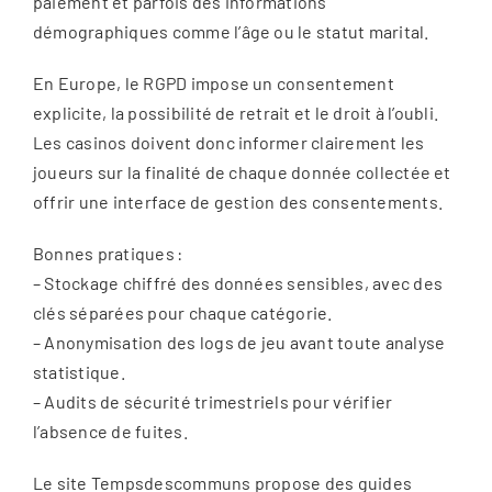
paiement et parfois des informations
démographiques comme l’âge ou le statut marital.
En Europe, le RGPD impose un consentement
explicite, la possibilité de retrait et le droit à l’oubli.
Les casinos doivent donc informer clairement les
joueurs sur la finalité de chaque donnée collectée et
offrir une interface de gestion des consentements.
Bonnes pratiques :
– Stockage chiffré des données sensibles, avec des
clés séparées pour chaque catégorie.
– Anonymisation des logs de jeu avant toute analyse
statistique.
– Audits de sécurité trimestriels pour vérifier
l’absence de fuites.
Le site Tempsdescommuns propose des guides