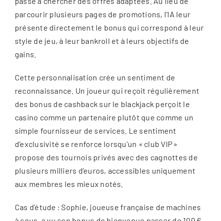
passé à chercher des offres adaptées. Au lieu de
parcourir plusieurs pages de promotions, l’IA leur
présente directement le bonus qui correspond à leur
style de jeu, à leur bankroll et à leurs objectifs de
gains.
Cette personnalisation crée un sentiment de
reconnaissance. Un joueur qui reçoit régulièrement
des bonus de cashback sur le blackjack perçoit le
casino comme un partenaire plutôt que comme un
simple fournisseur de services. Le sentiment
d’exclusivité se renforce lorsqu’un « club VIP »
propose des tournois privés avec des cagnottes de
plusieurs milliers d’euros, accessibles uniquement
aux membres les mieux notés.
Cas d’étude : Sophie, joueuse française de machines
à sous, a vu son bonus de bienvenue passer de 100 €