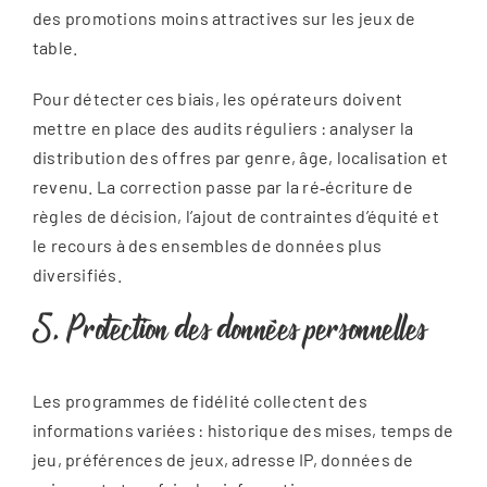
des promotions moins attractives sur les jeux de
table.
Pour détecter ces biais, les opérateurs doivent
mettre en place des audits réguliers : analyser la
distribution des offres par genre, âge, localisation et
revenu. La correction passe par la ré‑écriture de
règles de décision, l’ajout de contraintes d’équité et
le recours à des ensembles de données plus
diversifiés.
5. Protection des données personnelles
Les programmes de fidélité collectent des
informations variées : historique des mises, temps de
jeu, préférences de jeux, adresse IP, données de