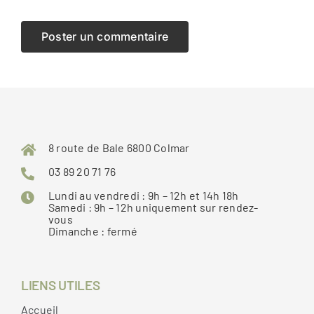
8 route de Bale 6800 Colmar
03 89 20 71 76
Lundi au vendredi : 9h – 12h et 14h 18h
Samedi : 9h – 12h uniquement sur rendez-
vous
Dimanche : fermé
LIENS UTILES
Accueil