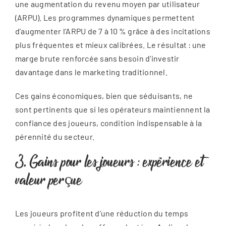
une augmentation du revenu moyen par utilisateur
(ARPU). Les programmes dynamiques permettent
d’augmenter l’ARPU de 7 à 10 % grâce à des incitations
plus fréquentes et mieux calibrées. Le résultat : une
marge brute renforcée sans besoin d’investir
davantage dans le marketing traditionnel.
Ces gains économiques, bien que séduisants, ne
sont pertinents que si les opérateurs maintiennent la
confiance des joueurs, condition indispensable à la
pérennité du secteur.
3. Gains pour les joueurs : expérience et
valeur perçue
Les joueurs profitent d’une réduction du temps