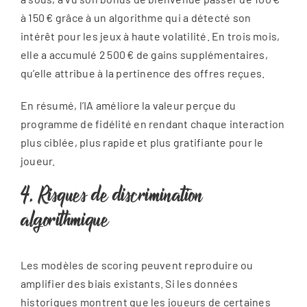
à 150 € grâce à un algorithme qui a détecté son
intérêt pour les jeux à haute volatilité. En trois mois,
elle a accumulé 2 500 € de gains supplémentaires,
qu’elle attribue à la pertinence des offres reçues.
En résumé, l’IA améliore la valeur perçue du
programme de fidélité en rendant chaque interaction
plus ciblée, plus rapide et plus gratifiante pour le
joueur.
4. Risques de discrimination
algorithmique
Les modèles de scoring peuvent reproduire ou
amplifier des biais existants. Si les données
historiques montrent que les joueurs de certaines