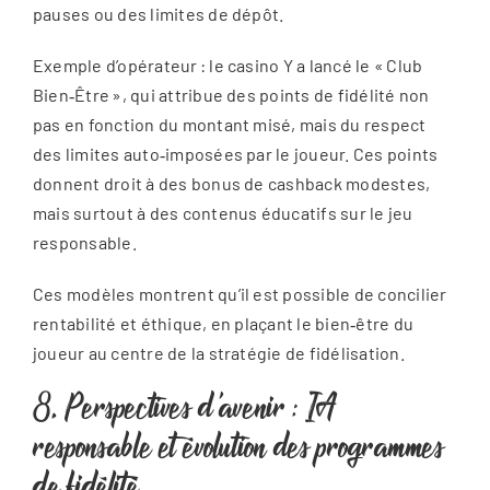
pauses ou des limites de dépôt.
Exemple d’opérateur : le casino Y a lancé le « Club
Bien‑Être », qui attribue des points de fidélité non
pas en fonction du montant misé, mais du respect
des limites auto‑imposées par le joueur. Ces points
donnent droit à des bonus de cashback modestes,
mais surtout à des contenus éducatifs sur le jeu
responsable.
Ces modèles montrent qu’il est possible de concilier
rentabilité et éthique, en plaçant le bien‑être du
joueur au centre de la stratégie de fidélisation.
8. Perspectives d’avenir : IA
responsable et évolution des programmes
de fidélité