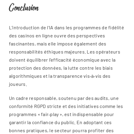
Conclusion
L’introduction de l’IA dans les programmes de fidélité
des casinos en ligne ouvre des perspectives
fascinantes, mais elle impose également des
responsabilités éthiques majeures. Les opérateurs
doivent équilibrer l’efficacité économique avec la
protection des données, la lutte contre les biais
algorithmiques et la transparence vis‑à‑vis des
joueurs.
Un cadre responsable, soutenu par des audits, une
conformité RGPD stricte et des initiatives comme les
programmes « fair‑play », est indispensable pour
garantir la confiance du public. En adoptant ces
bonnes pratiques, le secteur pourra profiter des