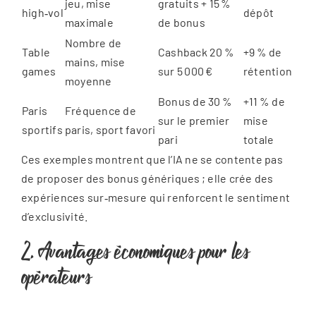
jeu, mise
gratuits + 15 %
high‑vol
dépôt
maximale
de bonus
Nombre de
Table
Cashback 20 %
+9 % de
mains, mise
games
sur 5 000 €
rétention
moyenne
Bonus de 30 %
+11 % de
Paris
Fréquence de
sur le premier
mise
sportifs
paris, sport favori
pari
totale
Ces exemples montrent que l’IA ne se contente pas
de proposer des bonus génériques ; elle crée des
expériences sur‑mesure qui renforcent le sentiment
d’exclusivité.
2. Avantages économiques pour les
opérateurs