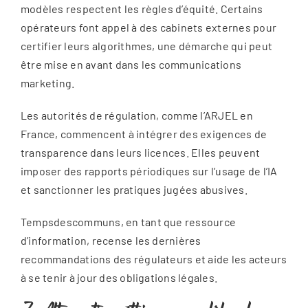
modèles respectent les règles d’équité. Certains
opérateurs font appel à des cabinets externes pour
certifier leurs algorithmes, une démarche qui peut
être mise en avant dans les communications
marketing.
Les autorités de régulation, comme l’ARJEL en
France, commencent à intégrer des exigences de
transparence dans leurs licences. Elles peuvent
imposer des rapports périodiques sur l’usage de l’IA
et sanctionner les pratiques jugées abusives.
Tempsdescommuns, en tant que ressource
d’information, recense les dernières
recommandations des régulateurs et aide les acteurs
à se tenir à jour des obligations légales.