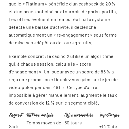
que le « Platinum » bénéficie d’un cashback de 20 %
et d’un accès anticipé aux tournois de paris sportifs.
Les offres évoluent en temps réel ; si le système
détecte une baisse d’activité, il déclenche
automatiquement un « re‑engagement » sous forme
de mise sans dépôt ou de tours gratuits.
Exemple concret : le casino X utilise un algorithme
qui, à chaque session, calcule le « score
d’engagement ». Un joueur avec un score de 85 % a
reçu une promotion « Doublez vos gains sur le jeu de
vidéo‑poker pendant 48 h ». Ce type d’offre,
impossible à gérer manuellement, augmente le taux
de conversion de 12 % sur le segment ciblé.
Segment
Métrique analysée
Offre personnalisée
Impact moyen
Temps moyen de
50 tours
Slots
+14 % de