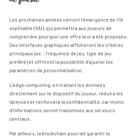
Les prochaines années verront l’émergence de l’IA
explicable (XAI), qui permettra aux joueurs de
comprendre pourquoi une offre leur a été proposée.
Des interfaces graphiques afficheront les critères
principaux (ex. : fréquence de jeu, type de jeu
préféré) et offriront la possibilité d’ajuster les
paramètres de personnalisation.
L’edge‑computing, en traitant les données
directement sur le dispositif du joueur, réduira les
latences et renforcera la confidentialité, car moins
d’informations seront transmises aux serveurs
centraux.
Par ailleurs, la blockchain pourrait garantir la