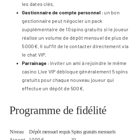
les dates clés.
Gestionnaire de compte personnel
: un bon
gestionnaire peut négocier un pack
supplémentaire de 10 spins gratuits si le joueur
réalise un volume de dépôt mensuel de plus de
5 000 €. Il suffit de le contacter directement via
le chat VIP.
Parrainage
: inviter un ami à rejoindre le même
casino Live VIP débloque généralement 5 spins
gratuits pour chaque nouveau joueur qui
effectue un dépôt de 500 €.
Programme de fidélité
Niveau
Dépôt mensuel requis
Spins gratuits mensuels
Argent
1 000 €
10