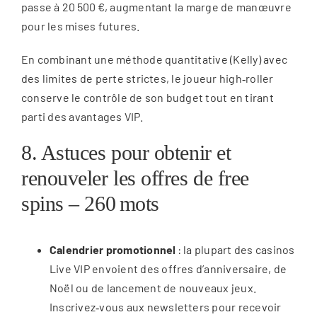
passe à 20 500 €, augmentant la marge de manœuvre
pour les mises futures.
En combinant une méthode quantitative (Kelly) avec
des limites de perte strictes, le joueur high‑roller
conserve le contrôle de son budget tout en tirant
parti des avantages VIP.
8. Astuces pour obtenir et
renouveler les offres de free
spins – 260 mots
Calendrier promotionnel
: la plupart des casinos
Live VIP envoient des offres d’anniversaire, de
Noël ou de lancement de nouveaux jeux.
Inscrivez‑vous aux newsletters pour recevoir