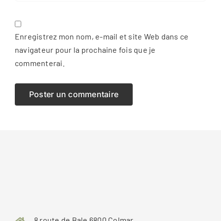
Enregistrez mon nom, e-mail et site Web dans ce
navigateur pour la prochaine fois que je
commenterai.
8 route de Bale 6800 Colmar