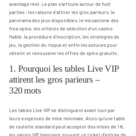
avantage réel. Le plan s’articule autour de huit
parties : les raisons d’attirer les gros parieurs, le
panorama des jeux disponibles, le mécanisme des
free spins, les critères de sélection d’un casino
fiable, la procédure d’inscription, les stratégies de
jeu, la gestion du risque et enfin les astuces pour
obtenir et renouveler les offres de spins gratuits.
1. Pourquoi les tables Live VIP
attirent les gros parieurs –
320 mots
Les tables Live VIP se distinguent avant tout par
leurs exigences de mise minimale. Alors qu’une table
de roulette standard peut accepter des mises de 1 €,
les salons VIP imposent souvent un ticket d’entrée de