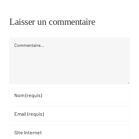
for
Real
Laisser un commentaire
X
Commentaire