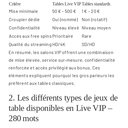
Critère
Tables Live VIP
Tables standards
Mise minimale
50 € – 500 €
1 € – 20 €
Croupier dédié
Oui (nommé)
Non (rotatif)
Confidentialité
Niveau élevé
Niveau moyen
Accès aux free spins
Prioritaire
Rare
Qualité du streaming
HD/4K
SD/HD
En résumé, les salons VIP offrent une combinaison
de mise élevée, service sur‑mesure, confidentialité
renforcée et accès privilégié aux bonus. Ces
éléments expliquent pourquoi les gros parieurs les
préfèrent aux tables classiques.
2. Les différents types de jeux de
table disponibles en Live VIP –
280 mots