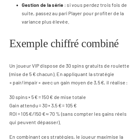
Gestion de la série
: si vous perdez trois fois de
suite, passez au pari Player pour profiter de la
variance plus élevée.
Exemple chiffré combiné
Un joueur VIP dispose de 30 spins gratuits de roulette
(mise de 5 € chacun). En appliquant la stratégie
« pair/impair » avec un gain moyen de 3,5 €, il réalise :
30 spins × 5 € = 150 € de mise totale
Gain attendu = 30 × 3,5 € = 105 €
ROI = 105 €/150 € ≈ 70 % (sans compter les gains réels
qui peuvent dépasser).
En combinant ces stratégies, le joueur maximise la