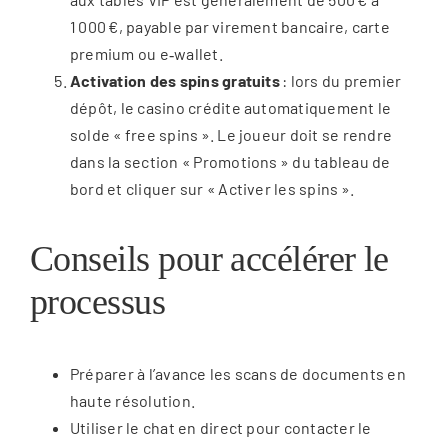
1 000 €, payable par virement bancaire, carte
premium ou e‑wallet.
Activation des spins gratuits
: lors du premier
dépôt, le casino crédite automatiquement le
solde « free spins ». Le joueur doit se rendre
dans la section « Promotions » du tableau de
bord et cliquer sur « Activer les spins ».
Conseils pour accélérer le
processus
Préparer à l’avance les scans de documents en
haute résolution.
Utiliser le chat en direct pour contacter le