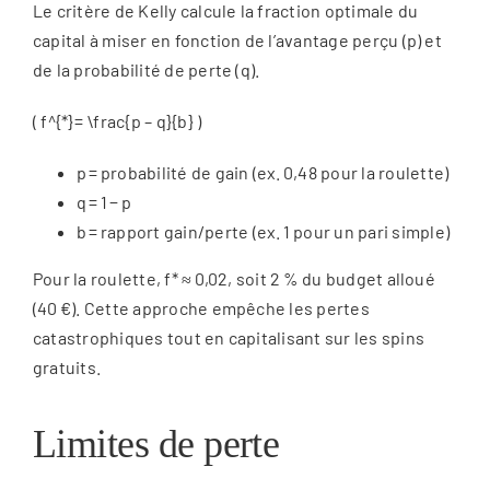
Le critère de Kelly calcule la fraction optimale du
capital à miser en fonction de l’avantage perçu (p) et
de la probabilité de perte (q).
( f^{*}= \frac{p – q}{b} )
p = probabilité de gain (ex. 0,48 pour la roulette)
q = 1 − p
b = rapport gain/perte (ex. 1 pour un pari simple)
Pour la roulette, f* ≈ 0,02, soit 2 % du budget alloué
(40 €). Cette approche empêche les pertes
catastrophiques tout en capitalisant sur les spins
gratuits.
Limites de perte