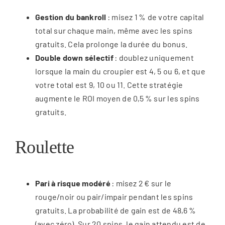
Gestion du bankroll
: misez 1 % de votre capital
total sur chaque main, même avec les spins
gratuits. Cela prolonge la durée du bonus.
Double down sélectif
: doublez uniquement
lorsque la main du croupier est 4, 5 ou 6, et que
votre total est 9, 10 ou 11. Cette stratégie
augmente le ROI moyen de 0,5 % sur les spins
gratuits.
Roulette
Pari à risque modéré
: misez 2 € sur le
rouge/noir ou pair/impair pendant les spins
gratuits. La probabilité de gain est de 48,6 %
(avec zéro). Sur 20 spins, le gain attendu est de