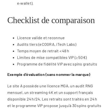
e‑wallet).
Checklist de comparaison
Licence valide et reconnue
Audits tiers (eCOGRA, iTech Labs)
Temps moyen de retrait < 48 h
Limites de mise compatibles VIP (≥ 50 €)
Programme de fidélité VIP avec spins gratuits
Exemple d’évaluation (sans nommer la marque)
Le site A possède une licence MGA, un audit RNG
mensuel, un streaming 4K et un support français
disponible 24 h/24. Les retraits sont traités en 24 h
et le programme VIP propose jusqu’à 30 spins gratuits