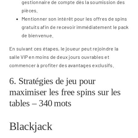
gestionnaire de compte dès la soumission des
pièces.
Mentionner son intérêt pour les offres de spins
gratuits afin de recevoir immédiatement le pack
de bienvenue.
En suivant ces étapes, le joueur peut rejoindre la
salle VIP en moins de deux jours ouvrables et
commencer à profiter des avantages exclusifs.
6. Stratégies de jeu pour
maximiser les free spins sur les
tables – 340 mots
Blackjack