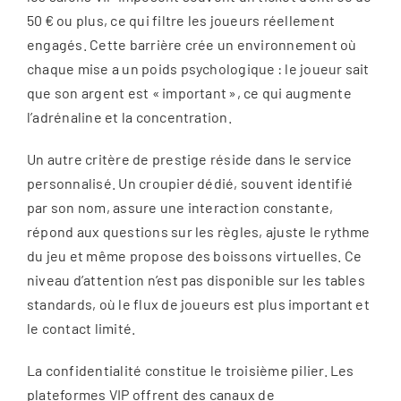
50 € ou plus, ce qui filtre les joueurs réellement
engagés. Cette barrière crée un environnement où
chaque mise a un poids psychologique : le joueur sait
que son argent est « important », ce qui augmente
l’adrénaline et la concentration.
Un autre critère de prestige réside dans le service
personnalisé. Un croupier dédié, souvent identifié
par son nom, assure une interaction constante,
répond aux questions sur les règles, ajuste le rythme
du jeu et même propose des boissons virtuelles. Ce
niveau d’attention n’est pas disponible sur les tables
standards, où le flux de joueurs est plus important et
le contact limité.
La confidentialité constitue le troisième pilier. Les
plateformes VIP offrent des canaux de