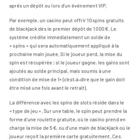
après un dépôt ou lors d’un événement VIP.
Par exemple, un casino peut offrir 10 spins gratuits
de blackjack dès le premier dépôt de 1 000 €. Le
système crédite immédiatement un solde de
« spins » qui sera automatiquement appliqué à la
prochaine main jouée. Si le joueur perd, la mise du
spin est récupérée ; si le joueur gagne, les gains sont
ajoutés au solde principal, mais soumis à une
condition de mise de 1× (c’est‑à‑dire que le gain doit
être misé une fois avant le retrait).
La différence avec les spins de slots réside dans le
« type de jeu ». Sur une table, le spin peut prendre la
forme d’une roulette gratuite, où le casino prend en
charge la mise de 5 €, ou d’une main de blackjack où le
joueur reçoit la première carte gratuitement. Ces