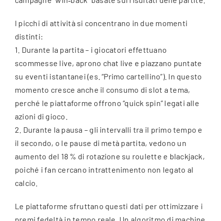
I picchi di attività si concentrano in due momenti
distinti:
1. Durante la partita – i giocatori effettuano
scommesse live, aprono chat live e piazzano puntate
su eventi istantanei (es. “Primo cartellino”). In questo
momento cresce anche il consumo di slot a tema,
perché le piattaforme offrono “quick spin” legati alle
azioni di gioco.
2. Durante la pausa – gli intervalli tra il primo tempo e
il secondo, o le pause di metà partita, vedono un
aumento del 18 % di rotazione su roulette e blackjack,
poiché i fan cercano intrattenimento non legato al
calcio.
Le piattaforme sfruttano questi dati per ottimizzare i
premi fedeltà in tempo reale. Un algoritmo di machine