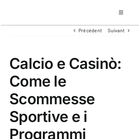
Passer
au
Toggle
contenu
Navigati
Accueil
Précédent
Suivant
Notre agence
Calcio e Casinò:
Propriétaire
Come le
Locataire
Scommesse
Sportive e i
Nos Biens
Programmi
Contact