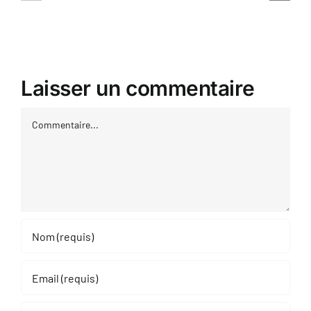
getsbetcasinoro.com
österreichis
regiunea
Gebiet
românească
Try
Join
It
the
Now
Laisser un commentaire
Action
Casino
Commentaire
Betnation