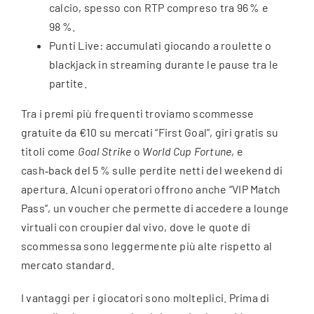
calcio, spesso con RTP compreso tra 96 % e
98 %.
Punti Live: accumulati giocando a roulette o
blackjack in streaming durante le pause tra le
partite.
Tra i premi più frequenti troviamo scommesse
gratuite da €10 su mercati “First Goal”, giri gratis su
titoli come
Goal Strike
o
World Cup Fortune
, e
cash‑back del 5 % sulle perdite netti del weekend di
apertura. Alcuni operatori offrono anche “VIP Match
Pass”, un voucher che permette di accedere a lounge
virtuali con croupier dal vivo, dove le quote di
scommessa sono leggermente più alte rispetto al
mercato standard.
I vantaggi per i giocatori sono molteplici. Prima di