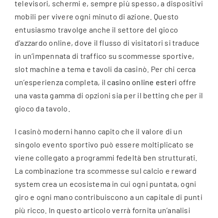
televisori, schermi e, sempre più spesso, a dispositivi
mobili per vivere ogni minuto di azione. Questo
entusiasmo travolge anche il settore del gioco
d’azzardo online, dove il flusso di visitatori si traduce
in un’impennata di traffico su scommesse sportive,
slot machine a tema e tavoli da casinò. Per chi cerca
un’esperienza completa, il
casino online esteri
offre
una vasta gamma di opzioni sia per il betting che per il
gioco da tavolo.
I casinò moderni hanno capito che il valore di un
singolo evento sportivo può essere moltiplicato se
viene collegato a programmi fedeltà ben strutturati.
La combinazione tra scommesse sul calcio e reward
system crea un ecosistema in cui ogni puntata, ogni
giro e ogni mano contribuiscono a un capitale di punti
più ricco. In questo articolo verrà fornita un’analisi