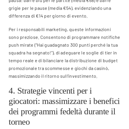
pausa: barre blu per le partite (media €68) e barre
grigie per le pause (media €54), evidenziando una
differenza di €14 per giorno di evento.
Per i responsabili marketing, queste informazioni
sono preziose. Consentono di programmare notifiche
push mirate (“Hai guadagnato 300 punti perché la tua
squadra ha segnato!”), di adeguare le soglie di tier in
tempo reale e di bilanciare la distribuzione di budget
promozionale tra scommesse e giochi da casinò,
massimizzando il ritorno sull’investimento.
4. Strategie vincenti per i
giocatori: massimizzare i benefici
dei programmi fedeltà durante il
torneo