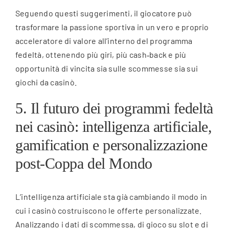
Seguendo questi suggerimenti, il giocatore può
trasformare la passione sportiva in un vero e proprio
acceleratore di valore all’interno del programma
fedeltà, ottenendo più giri, più cash‑back e più
opportunità di vincita sia sulle scommesse sia sui
giochi da casinò.
5. Il futuro dei programmi fedeltà
nei casinò: intelligenza artificiale,
gamification e personalizzazione
post‑Coppa del Mondo
L’intelligenza artificiale sta già cambiando il modo in
cui i casinò costruiscono le offerte personalizzate.
Analizzando i dati di scommessa, di gioco su slot e di