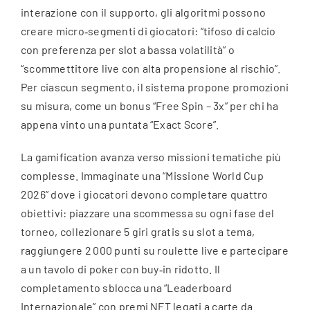
interazione con il supporto, gli algoritmi possono
creare micro‑segmenti di giocatori: “tifoso di calcio
con preferenza per slot a bassa volatilità” o
“scommettitore live con alta propensione al rischio”.
Per ciascun segmento, il sistema propone promozioni
su misura, come un bonus “Free Spin – 3x” per chi ha
appena vinto una puntata “Exact Score”.
La gamification avanza verso missioni tematiche più
complesse. Immaginate una “Missione World Cup
2026” dove i giocatori devono completare quattro
obiettivi: piazzare una scommessa su ogni fase del
torneo, collezionare 5 giri gratis su slot a tema,
raggiungere 2 000 punti su roulette live e partecipare
a un tavolo di poker con buy‑in ridotto. Il
completamento sblocca una “Leaderboard
Internazionale” con premi NFT legati a carte da