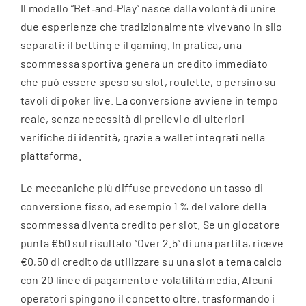
Il modello “Bet‑and‑Play” nasce dalla volontà di unire
due esperienze che tradizionalmente vivevano in silo
separati: il betting e il gaming. In pratica, una
scommessa sportiva genera un credito immediato
che può essere speso su slot, roulette, o persino su
tavoli di poker live. La conversione avviene in tempo
reale, senza necessità di prelievi o di ulteriori
verifiche di identità, grazie a wallet integrati nella
piattaforma.
Le meccaniche più diffuse prevedono un tasso di
conversione fisso, ad esempio 1 % del valore della
scommessa diventa credito per slot. Se un giocatore
punta €50 sul risultato “Over 2.5” di una partita, riceve
€0,50 di credito da utilizzare su una slot a tema calcio
con 20 linee di pagamento e volatilità media. Alcuni
operatori spingono il concetto oltre, trasformando i