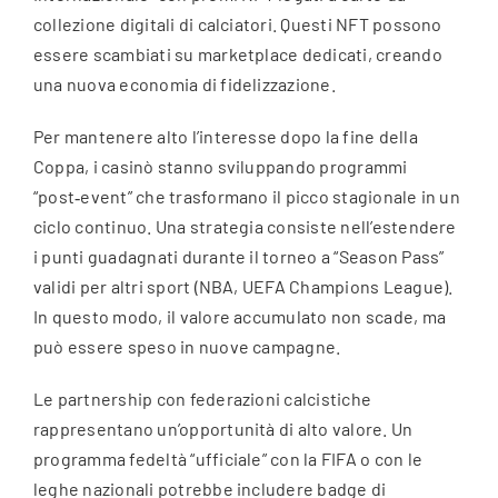
collezione digitali di calciatori. Questi NFT possono
essere scambiati su marketplace dedicati, creando
una nuova economia di fidelizzazione.
Per mantenere alto l’interesse dopo la fine della
Coppa, i casinò stanno sviluppando programmi
“post‑event” che trasformano il picco stagionale in un
ciclo continuo. Una strategia consiste nell’estendere
i punti guadagnati durante il torneo a “Season Pass”
validi per altri sport (NBA, UEFA Champions League).
In questo modo, il valore accumulato non scade, ma
può essere speso in nuove campagne.
Le partnership con federazioni calcistiche
rappresentano un’opportunità di alto valore. Un
programma fedeltà “ufficiale” con la FIFA o con le
leghe nazionali potrebbe includere badge di