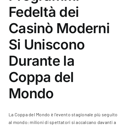
Fedeltà dei
Espace Client
Casinò Moderni
La carte
Si Uniscono
Durante la
Coppa del
Mondo
La Coppa del Mondo è l’evento stagionale più seguito
al mondo: milioni di spettatori si accalcano davanti a