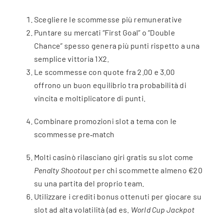
Scegliere le scommesse più remunerative
Puntare su mercati “First Goal” o “Double
Chance” spesso genera più punti rispetto a una
semplice vittoria 1X2.
Le scommesse con quote fra 2.00 e 3.00
offrono un buon equilibrio tra probabilità di
vincita e moltiplicatore di punti.
Combinare promozioni slot a tema con le
scommesse pre‑match
Molti casinò rilasciano giri gratis su slot come
Penalty Shootout
per chi scommette almeno €20
su una partita del proprio team.
Utilizzare i crediti bonus ottenuti per giocare su
slot ad alta volatilità (ad es.
World Cup Jackpot