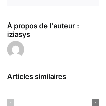
À propos de l'auteur :
iziasys
Laufend
Interval
Verpackung
Articles similaires
Înapoi
Und
Și
VIP
Democratic
Plan
Revendicare
nationales