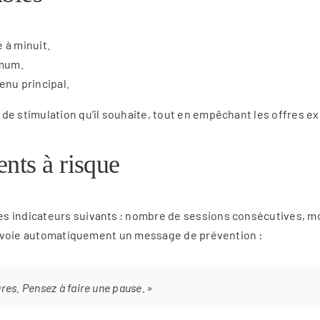
é à minuit.
imum.
enu principal.
de stimulation qu’il souhaite, tout en empêchant les offres e
nts à risque
s indicateurs suivants : nombre de sessions consécutives, mo
n envoie automatiquement un message de prévention :
res. Pensez à faire une pause. »