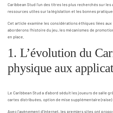
Caribbean Stud l’un des titres les plus recherchés sur les 
ressources utiles sur la législation et les bonnes pratique
Cet article examine les considérations éthiques liées aux
aborderons l’histoire du jeu, les mécanismes de promotion
en place.
1. L’évolution du Car
physique aux applicat
Le Caribbean Stud a d’abord séduit les joueurs de salle grâ
cartes distribuées, option de mise supplémentaire (raise)
Avec l’avènement d’Internet, les premiers sites ont prop