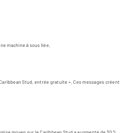
ne machine à sous liée.
h Caribbean Stud, entrée gratuite ». Ces messages créent
de mise moyen sur le Caribbean Stud a augmenté de 30 %