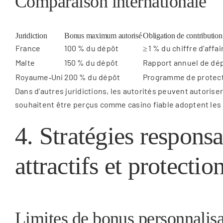
Comparaison internationale
Juridiction
Bonus maximum autorisé
Obligation de contribution
France
100 % du dépôt
≥ 1 % du chiffre d’affai
Malte
150 % du dépôt
Rapport annuel de dé
Royaume‑Uni
200 % du dépôt
Programme de protect
Dans d’autres juridictions, les autorités peuvent autoris
souhaitent être perçus comme casino fiable adoptent les 
4. Stratégies responsa
attractifs et protecti
Limites de bonus personnalis