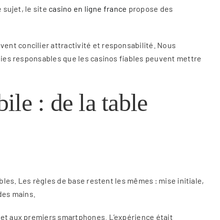
 sujet, le site
casino en ligne france
propose des
nt concilier attractivité et responsabilité. Nous
égies responsables que les casinos fiables peuvent mettre
le : de la table
bles. Les règles de base restent les mêmes : mise initiale,
 des mains.
 et aux premiers smartphones. L’expérience était