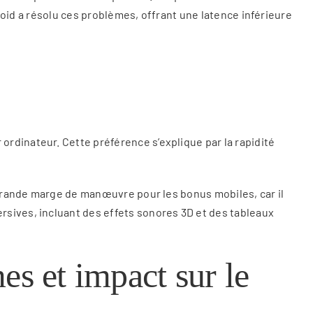
droid a résolu ces problèmes, offrant une latence inférieure
rdinateur. Cette préférence s’explique par la rapidité
s grande marge de manœuvre pour les bonus mobiles, car il
rsives, incluant des effets sonores 3D et des tableaux
es et impact sur le