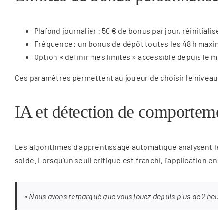
Plafond journalier : 50 € de bonus par jour, réinitialis
Fréquence : un bonus de dépôt toutes les 48 h max
Option « définir mes limites » accessible depuis le m
Ces paramètres permettent au joueur de choisir le niveau 
IA et détection de comporteme
Les algorithmes d’apprentissage automatique analysent le
solde. Lorsqu’un seuil critique est franchi, l’applicatio
« Nous avons remarqué que vous jouez depuis plus de 2 heu