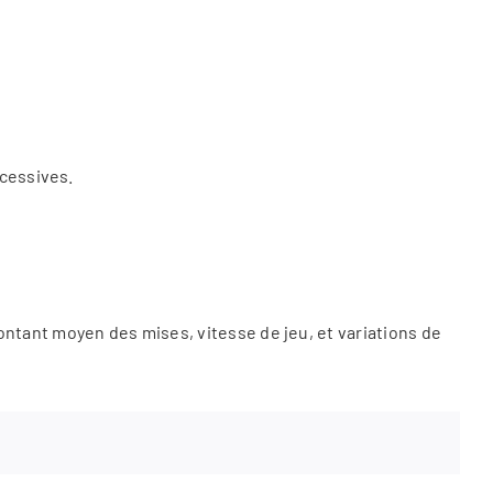
xcessives.
ntant moyen des mises, vitesse de jeu, et variations de