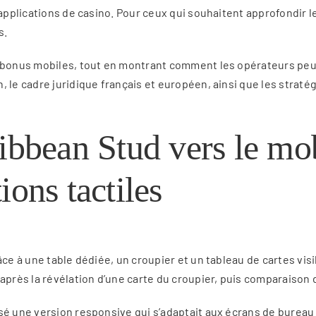
applications de casino. Pour ceux qui souhaitent approfondir le
s.
 bonus mobiles, tout en montrant comment les opérateurs peuve
, le cadre juridique français et européen, ainsi que les strat
ibbean Stud vers le mobi
ions tactiles
ce à une table dédiée, un croupier et un tableau de cartes visi
 après la révélation d’une carte du croupier, puis comparaison
osé une version responsive qui s’adaptait aux écrans de bureau