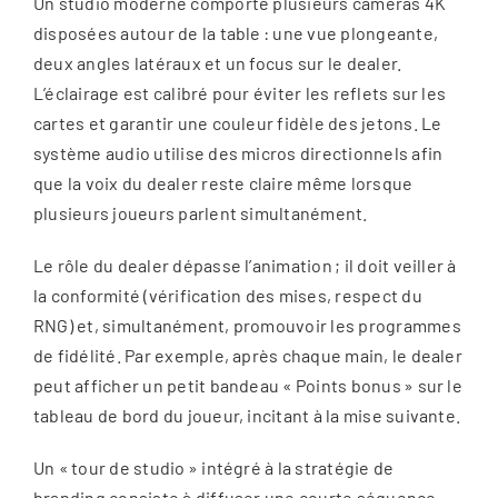
Un studio moderne comporte plusieurs caméras 4K
disposées autour de la table : une vue plongeante,
deux angles latéraux et un focus sur le dealer.
L’éclairage est calibré pour éviter les reflets sur les
cartes et garantir une couleur fidèle des jetons. Le
système audio utilise des micros directionnels afin
que la voix du dealer reste claire même lorsque
plusieurs joueurs parlent simultanément.
Le rôle du dealer dépasse l’animation ; il doit veiller à
la conformité (vérification des mises, respect du
RNG) et, simultanément, promouvoir les programmes
de fidélité. Par exemple, après chaque main, le dealer
peut afficher un petit bandeau « Points bonus » sur le
tableau de bord du joueur, incitant à la mise suivante.
Un « tour de studio » intégré à la stratégie de
branding consiste à diffuser une courte séquence