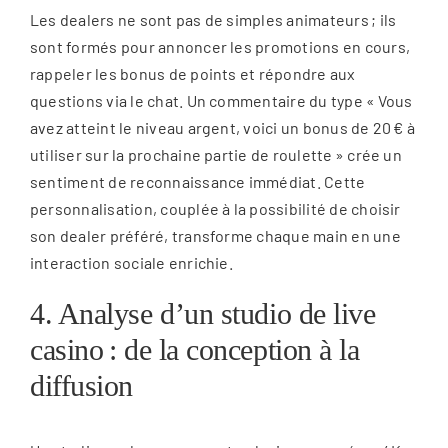
Les dealers ne sont pas de simples animateurs ; ils
sont formés pour annoncer les promotions en cours,
rappeler les bonus de points et répondre aux
questions via le chat. Un commentaire du type « Vous
avez atteint le niveau argent, voici un bonus de 20 € à
utiliser sur la prochaine partie de roulette » crée un
sentiment de reconnaissance immédiat. Cette
personnalisation, couplée à la possibilité de choisir
son dealer préféré, transforme chaque main en une
interaction sociale enrichie.
4. Analyse d’un studio de live
casino : de la conception à la
diffusion