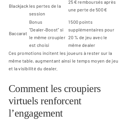
25 € remboursés après
Blackjack
les pertes de la
une perte de 500 €
session
Bonus
1 500 points
“Dealer‑Boost” si
supplémentaires pour
Baccarat
le même croupier
20 % de jeu avec le
est choisi
même dealer
Ces promotions incitent les joueurs à rester sur la
même table, augmentant ainsi le temps moyen de jeu
et la visibilité du dealer.
Comment les croupiers
virtuels renforcent
l’engagement