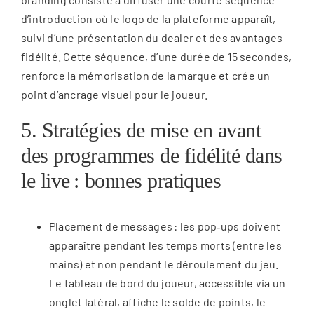
d’introduction où le logo de la plateforme apparaît,
suivi d’une présentation du dealer et des avantages
fidélité. Cette séquence, d’une durée de 15 secondes,
renforce la mémorisation de la marque et crée un
point d’ancrage visuel pour le joueur.
5. Stratégies de mise en avant
des programmes de fidélité dans
le live : bonnes pratiques
Placement de messages : les pop‑ups doivent
apparaître pendant les temps morts (entre les
mains) et non pendant le déroulement du jeu.
Le tableau de bord du joueur, accessible via un
onglet latéral, affiche le solde de points, le