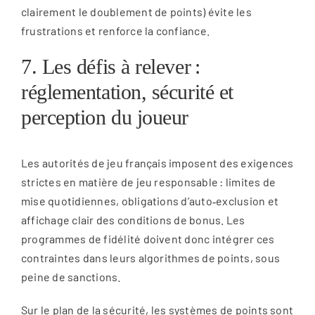
clairement le doublement de points) évite les
frustrations et renforce la confiance.
7. Les défis à relever :
réglementation, sécurité et
perception du joueur
Les autorités de jeu français imposent des exigences
strictes en matière de jeu responsable : limites de
mise quotidiennes, obligations d’auto‑exclusion et
affichage clair des conditions de bonus. Les
programmes de fidélité doivent donc intégrer ces
contraintes dans leurs algorithmes de points, sous
peine de sanctions.
Sur le plan de la sécurité, les systèmes de points sont