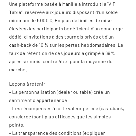
Une plateforme basée à Manille a introduit la “VIP
Table”, réservée aux joueurs disposant d’un solde
minimum de 5 000 €. En plus de limites de mise
élevées, les participants bénéficient d’un concierge
dédié, d’invitations à des tournois privés et d’un
cash‑back de 10 % sur les pertes hebdomadaires. Le
taux de rétention de ces joueurs a grimpé à 68 %
après six mois, contre 45 % pour la moyenne du
marché.
Leçons à retenir
– La personnalisation (dealer ou table) crée un
sentiment d’appartenance.
– Les récompenses à forte valeur perçue (cash‑back,
concierge) sont plus efficaces que les simples
points.
– La transparence des conditions (expliquer