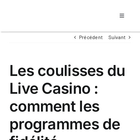
Passer
au
Toggle
contenu
Navigati
Accueil
Précédent
Suivant
Notre a
Les coulisses du
Propriét
Live Casino :
Locatair
comment les
programmes de
Nos Bie
Contact