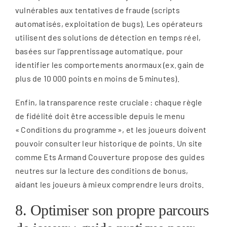
vulnérables aux tentatives de fraude (scripts
automatisés, exploitation de bugs). Les opérateurs
utilisent des solutions de détection en temps réel,
basées sur l’apprentissage automatique, pour
identifier les comportements anormaux (ex. gain de
plus de 10 000 points en moins de 5 minutes).
Enfin, la transparence reste cruciale : chaque règle
de fidélité doit être accessible depuis le menu
« Conditions du programme », et les joueurs doivent
pouvoir consulter leur historique de points. Un site
comme Ets Armand Couverture propose des guides
neutres sur la lecture des conditions de bonus,
aidant les joueurs à mieux comprendre leurs droits.
8. Optimiser son propre parcours