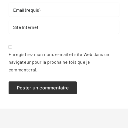
Enregistrez mon nom, e-mail et site Web dans ce
navigateur pour la prochaine fois que je
commenterai.