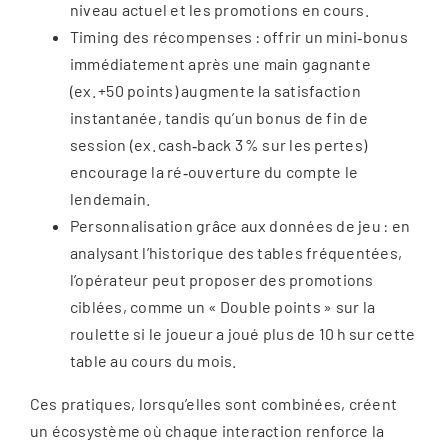
niveau actuel et les promotions en cours.
Timing des récompenses : offrir un mini‑bonus
immédiatement après une main gagnante
(ex. +50 points) augmente la satisfaction
instantanée, tandis qu’un bonus de fin de
session (ex. cash‑back 3 % sur les pertes)
encourage la ré‑ouverture du compte le
lendemain.
Personnalisation grâce aux données de jeu : en
analysant l’historique des tables fréquentées,
l’opérateur peut proposer des promotions
ciblées, comme un « Double points » sur la
roulette si le joueur a joué plus de 10 h sur cette
table au cours du mois.
Ces pratiques, lorsqu’elles sont combinées, créent
un écosystème où chaque interaction renforce la