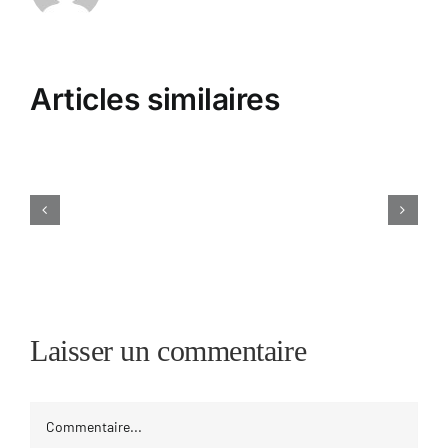
March
Articles similaires
Time
And
Fix
roolicasino-
au.com
◦
AU
Sign
Up
Laisser un commentaire
Today
Commentaire