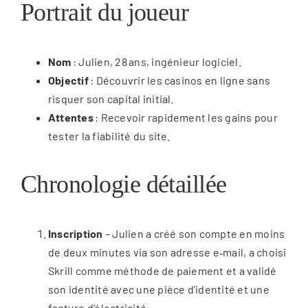
Portrait du joueur
Nom
: Julien, 28 ans, ingénieur logiciel.
Objectif
: Découvrir les casinos en ligne sans
risquer son capital initial.
Attentes
: Recevoir rapidement les gains pour
tester la fiabilité du site.
Chronologie détaillée
Inscription
– Julien a créé son compte en moins
de deux minutes via son adresse e‑mail, a choisi
Skrill comme méthode de paiement et a validé
son identité avec une pièce d’identité et une
facture d’électricité.