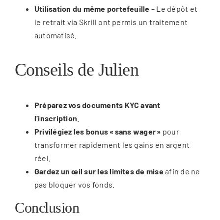
Utilisation du même portefeuille
– Le dépôt et
le retrait via Skrill ont permis un traitement
automatisé.
Conseils de Julien
Préparez vos documents KYC avant
l’inscription
.
Privilégiez les bonus « sans wager »
pour
transformer rapidement les gains en argent
réel.
Gardez un œil sur les limites de mise
afin de ne
pas bloquer vos fonds.
Conclusion