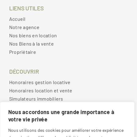
LIENS UTILES
Accueil
Notre agence
Nos biens en location
Nos Biens à la vente
Propriétaire
DÉCOUVRIR
Honoraires gestion locative
Honoraires location et vente
Simulateurs immobiliers
Contact
Nous accordons une grande importance à
votre vie privée
MENTIONS LÉGALES
Nous utilisons des cookies pour améliorer votre expérience