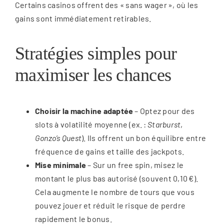
Certains casinos offrent des « sans wager », où les
gains sont immédiatement retirables.
Stratégies simples pour
maximiser les chances
Choisir la machine adaptée
– Optez pour des
slots à volatilité moyenne (ex. :
Starburst
,
Gonzo’s Quest
). Ils offrent un bon équilibre entre
fréquence de gains et taille des jackpots.
Mise minimale
– Sur un free spin, misez le
montant le plus bas autorisé (souvent 0,10 €).
Cela augmente le nombre de tours que vous
pouvez jouer et réduit le risque de perdre
rapidement le bonus.