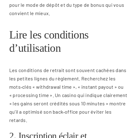
pour le mode de dépôt et du type de bonus qui vous
convient le mieux.
Lire les conditions
d’utilisation
Les conditions de retrait sont souvent cachées dans
les petites lignes du règlement. Recherchez les
mots‑clés « withdrawal time », « instant payout » ou
« processing time ». Un casino qui indique clairement
« les gains seront crédités sous 10 minutes » montre
qu’il a optimisé son back‑office pour éviter les
retards.
2. Inscription éclair et