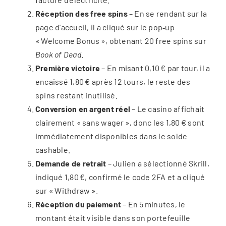
Réception des free spins
– En se rendant sur la
page d’accueil, il a cliqué sur le pop‑up
« Welcome Bonus », obtenant 20 free spins sur
Book of Dead
.
Première victoire
– En misant 0,10 € par tour, il a
encaissé 1,80 € après 12 tours, le reste des
spins restant inutilisé.
Conversion en argent réel
– Le casino affichait
clairement « sans wager », donc les 1,80 € sont
immédiatement disponibles dans le solde
cashable.
Demande de retrait
– Julien a sélectionné Skrill,
indiqué 1,80 €, confirmé le code 2FA et a cliqué
sur « Withdraw ».
Réception du paiement
– En 5 minutes, le
montant était visible dans son portefeuille