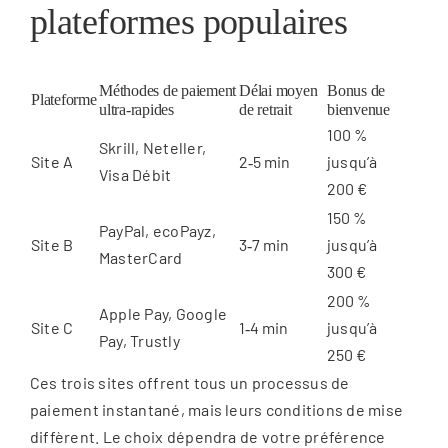
plateformes populaires
Méthodes de paiement
Délai moyen
Bonus de
Plateforme
ultra‑rapides
de retrait
bienvenue
100 %
Skrill, Neteller,
Site A
2‑5 min
jusqu’à
Visa Débit
200 €
150 %
PayPal, ecoPayz,
Site B
3‑7 min
jusqu’à
MasterCard
300 €
200 %
Apple Pay, Google
Site C
1‑4 min
jusqu’à
Pay, Trustly
250 €
Ces trois sites offrent tous un processus de
paiement instantané, mais leurs conditions de mise
diffèrent. Le choix dépendra de votre préférence