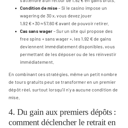
s’attendre à un retour de 1,92 € en gains bruts.
Condition de mise
– Si le casino impose un
wagering de 30 x, vous devez jouer
1,92 € × 30 ≈ 57,60 € avant de pouvoir retirer.
Cas sans wager
– Sur un site qui propose des
free spins « sans wager », les 1,92 € de gains
deviennent immédiatement disponibles, vous
permettant de les déposer ou de les réinvestir
immédiatement.
En combinant ces stratégies, même un petit nombre
de tours gratuits peut se transformer en un premier
dépôt réel, surtout lorsqu’il n’y a aucune condition de
mise.
4. Du gain aux premiers dépôts :
comment déclencher le retrait en