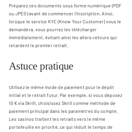
Préparez ces documents sous forme numérique (PDF
ou JPEG) avant de commencer l’inscription. Ainsi,
lorsque le service KYC (Know Your Customer) vous le
demandera, vous pourrez les télécharger
immédiatement, évitant ainsi les allers‑retours qui
retardent le premier retrait.
Astuce pratique
Utilisez le même mode de paiement pour le dépôt
initial et le retrait futur. Par exemple, si vous déposez
10 € via Skrill, choisissez Skrill comme méthode de
paiement principal dans les paramètres du compte.
Les casinos traitent les retraits vers le même
portefeuille en priorité, ce qui réduit le temps de