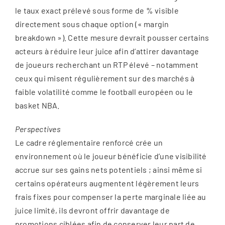
le taux exact prélevé sous forme de % visible
directement sous chaque option (« margin
breakdown »). Cette mesure devrait pousser certains
acteurs à réduire leur juice afin d’attirer davantage
de joueurs recherchant un RTP élevé – notamment
ceux qui misent régulièrement sur des marchés à
faible volatilité comme le football européen ou le
basket NBA.
Perspectives
Le cadre réglementaire renforcé crée un
environnement où le joueur bénéficie d’une visibilité
accrue sur ses gains nets potentiels ; ainsi même si
certains opérateurs augmentent légèrement leurs
frais fixes pour compenser la perte marginale liée au
juice limité, ils devront offrir davantage de
promotions ciblées afin de conserver leur part de