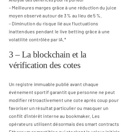
– Meilleures marges grâce à une réduction du juice
moyen observé autour de 3 % au lieu de 5 %.
– Diminution du risque lié aux fluctuations
inattendues pendant le live betting grâce à une
volatilité contrôlée par IA.*
3 – La blockchain et la
vérification des cotes
Un registre immuable publié avant chaque
événement sportif garantit que personne ne peut
modifier rétroactivement une cote après coup pour
favoriser un résultat particulier ou masquer un
conflit d’intérêt interne au bookmaker. Les
opérateurs utilisent désormais des smart contracts
Ethereum compatibles qui stockent la valeur initiale