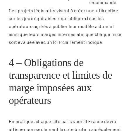
recommandé
Ces projets législatifs visent à créer une « Directive
sur les jeux équitables » qui obligera tous les
opérateurs agréés à publier leur modèle actuariel
ainsi que leurs marges internes afin que chaque mise
soit évaluée avec un RTP clairement indiqué.
4 – Obligations de
transparence et limites de
marge imposées aux
opérateurs
En pratique, chaque site paris sportif France devra
afficher non seulement la cote brute mais également