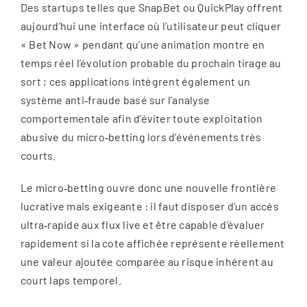
Des startups telles que SnapBet ou QuickPlay offrent
aujourd’hui une interface où l’utilisateur peut cliquer
« Bet Now » pendant qu’une animation montre en
temps réel l’évolution probable du prochain tirage au
sort ; ces applications intègrent également un
système anti‑fraude basé sur l’analyse
comportementale afin d’éviter toute exploitation
abusive du micro‑betting lors d’événements très
courts.
Le micro‑betting ouvre donc une nouvelle frontière
lucrative mais exigeante : il faut disposer d’un accès
ultra‑rapide aux flux live et être capable d’évaluer
rapidement si la cote affichée représente réellement
une valeur ajoutée comparée au risque inhérent au
court laps temporel.