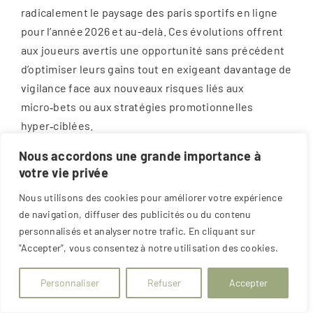
radicalement le paysage des paris sportifs en ligne
pour l’année 2026 et au-delà. Ces évolutions offrent
aux joueurs avertis une opportunité sans précédent
d’optimiser leurs gains tout en exigeant davantage de
vigilance face aux nouveaux risques liés aux
micro‑bets ou aux stratégies promotionnelles
hyper‑ciblées.
Nous accordons une grande importance à
Rester informé via des sources spécialisées comme
votre vie privée
Yogajournalfrance.Frfr Fr devient donc essentiel :
elles permettent non seulement d’anticiper les
Nous utilisons des cookies pour améliorer votre expérience
de navigation, diffuser des publicités ou du contenu
changements législatifs mais aussi d’accéder
personnalisés et analyser notre trafic. En cliquant sur
rapidement aux outils technologiques
"Accepter", vous consentez à notre utilisation des cookies.
indispensables pour maximiser ses chances dès
aujourd’hui.
Personnaliser
Refuser
Accepter
Par
iziasys
|
3 août 2025
|
Non classé
|
0 commentaire