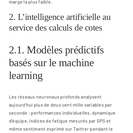
marge la plus faible.
2. L’intelligence artificielle au
service des calculs de cotes
2.1. Modèles prédictifs
basés sur le machine
learning
Les réseaux neuronaux profonds analysent
aujourd’hui plus de deux cent mille variables par
seconde : performances individuelles, dynamique
d’équipe, indices de fatigue mesurés par GPS et
même sentiment exprimé sur Twitter pendant le