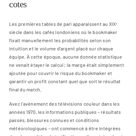
cotes
Les premières tables de pari apparaissent au XIXᵉ
siècle dans les cafés londoniens où le bookmaker
fixait manuellement les probabilités selon son
intuition et le volume d’argent placé sur chaque
équipe. À cette époque, aucune donnée statistique
ne venait étayer le calcul ; la marge était simplement
ajoutée pour couvrir le risque du bookmaker et
garantir un profit constant quel que soit le résultat
final du match.
Avec l’avènement des télévisions couleur dans les
années 1970, les informations publiques – résultats
passés, blessures connues et conditions
météorologiques – ont commencé à être intégrées