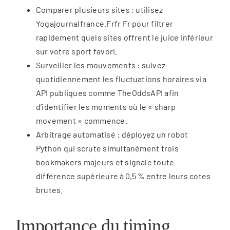
Comparer plusieurs sites : utilisez
Yogajournalfrance.Frfr Fr pour filtrer
rapidement quels sites offrent le juice inférieur
sur votre sport favori.
Surveiller les mouvements : suivez
quotidiennement les fluctuations horaires via
API publiques comme TheOddsAPI afin
d’identifier les moments où le « sharp
movement » commence.
Arbitrage automatisé : déployez un robot
Python qui scrute simultanément trois
bookmakers majeurs et signale toute
différence supérieure à 0,5 % entre leurs cotes
brutes.
Importance du timing