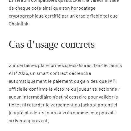
de chaque cote ainsi que son horodatage
cryptographique certifié par un oracle fiable tel que
Chainlink.
Cas d’usage concrets
Sur certaines plateformes spécialisées dans le tennis
ATP 2025, un smart contract déclenche
automatiquement le paiement du gain dès que l’API
officielle confirme la victoire du joueur sélectionné ;
aucun intermédiaire n’est nécessaire pour valider le
ticket ni retarder le versement du jackpot potentiel
jusqu’à plusieurs jours ouvrés comme cela pouvait
arriver auparavant.