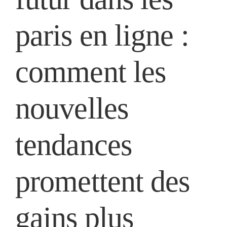
paris en ligne :
comment les
nouvelles
tendances
promettent des
gains plus