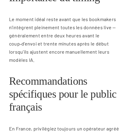
Le moment idéal reste avant que les bookmakers
n’intègrent pleinement toutes les données live —
généralement entre deux heures avant le
coup‑d’envoi et trente minutes après le début
lorsqu’ils ajustent encore manuellement leurs
modèles IA.
Recommandations
spécifiques pour le public
français
En France, privilégiez toujours un opérateur agréé