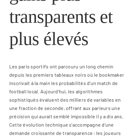
transparents et
plus élevés
Les paris sportifs ont parcouru un long chemin
depuis les premiers tableaux noirs où le bookmaker
inscrivait à la main les probabilités d’un match de
football local. Aujourd’hui, les algorithmes
sophistiqués évaluent des milliers de variables en
une fraction de seconde, offrant aux parieurs une
précision qui aurait semblé impossible il y a dix ans.
Cette évolution technique s’accompagne d’une
demande croissante de transparence : les joueurs