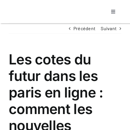
Passer
au
Toggle
contenu
Navigati
Accueil
Précédent
Suivant
Notre agence
Les cotes du
Propriétaire
futur dans les
Locataire
paris en ligne :
comment les
Nos Biens
nouvelles
Contact