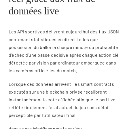
données live
Les API sportives délivrent aujourd’hui des flux JSON
contenant statistiques en direct telles que
possession du ballon à chaque minute ou probabilité
d’échec d’une passe décisive après chaque action clé
détectée par vision par ordinateur embarquée dans
les caméras officielles du match.
Lorsque ces données arrivent, les smart contracts
exécutés sur une blockchain privée recalibrent
instantanément la cote affichée afin que le pari live
reflète fidèlement l’état actuel du jeu sans délai
perceptible par l’utilisateur final.
Analyse des bénéfices pour le parieur