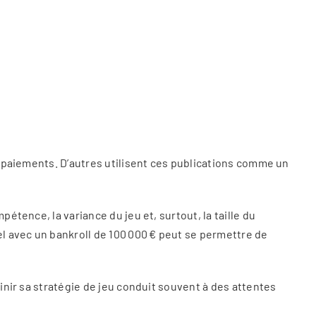
os paiements. D’autres utilisent ces publications comme un
étence, la variance du jeu et, surtout, la taille du
el avec un bankroll de 100 000 € peut se permettre de
finir sa stratégie de jeu conduit souvent à des attentes