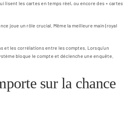
i lisent les cartes en temps réel, ou encore des « cartes
ce joue un rôle crucial. Même la meilleure main (royal
ns et les corrélations entre les comptes. Lorsqu’un
 système bloque le compte et déclenche une enquête.
mporte sur la chance