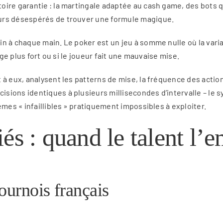
ire garantie : la martingale adaptée au cash game, des bots qu
urs désespérés de trouver une formule magique.
n à chaque main. Le poker est un jeu à somme nulle où la varian
age plus fort ou si le joueur fait une mauvaise mise.
 à eux, analysent les patterns de mise, la fréquence des actio
sions identiques à plusieurs millisecondes d’intervalle – le
èmes « infaillibles » pratiquement impossibles à exploiter.
és : quand le talent l’e
ournois français