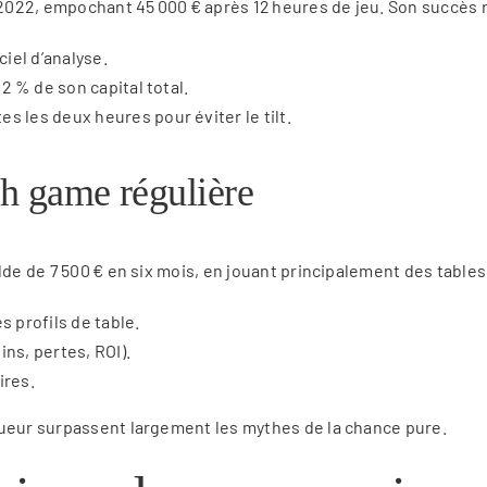
n 2022, empochant 45 000 € après 12 heures de jeu. Son succès 
iel d’analyse.
 2 % de son capital total.
s les deux heures pour éviter le tilt.
sh game régulière
lde de 7 500 € en six mois, en jouant principalement des tables
s profils de table.
ins, pertes, ROI).
ires.
gueur surpassent largement les mythes de la chance pure.