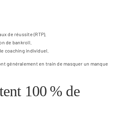
aux de réussite (RTP).
n de bankroll.
e coaching individuel.
 sont généralement en train de masquer un manque
ttent 100 % de