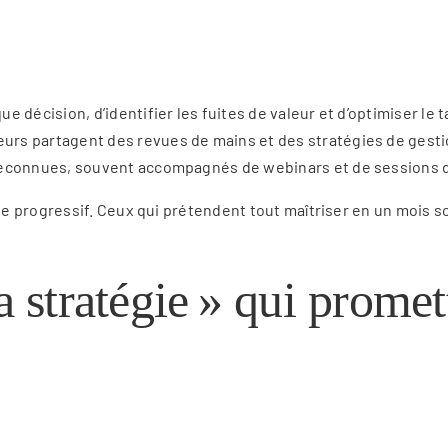
 décision, d’identifier les fuites de valeur et d’optimiser le t
urs partagent des revues de mains et des stratégies de gestio
 reconnues, souvent accompagnés de webinars et de sessions d
ge progressif. Ceux qui prétendent tout maîtriser en un mois
la stratégie » qui prome