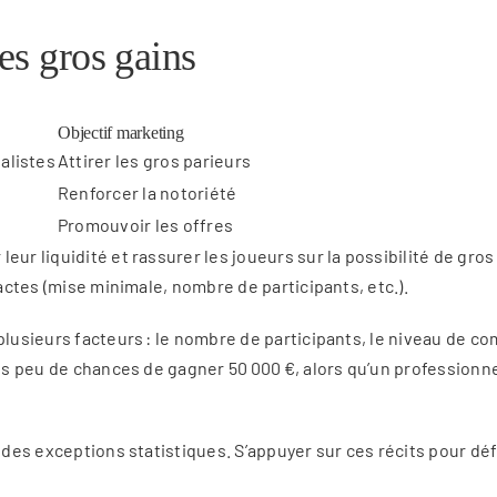
es gros gains
Objectif marketing
nalistes
Attirer les gros parieurs
Renforcer la notoriété
Promouvoir les offres
eur liquidité et rassurer les joueurs sur la possibilité de gr
xactes (mise minimale, nombre de participants, etc.).
lusieurs facteurs : le nombre de participants, le niveau de comp
rès peu de chances de gagner 50 000 €, alors qu’un professionn
t des exceptions statistiques. S’appuyer sur ces récits pour dé