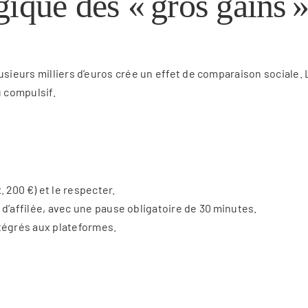
ique des « gros gains 
usieurs milliers d’euros crée un effet de comparaison sociale.
u compulsif.
 200 €) et le respecter.
’affilée, avec une pause obligatoire de 30 minutes.
ntégrés aux plateformes.