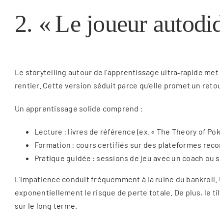
2. « Le joueur autodi
Le storytelling autour de l’apprentissage ultra‑rapide me
rentier. Cette version séduit parce qu’elle promet un reto
Un apprentissage solide comprend :
Lecture : livres de référence (ex. « The Theory of Po
Formation : cours certifiés sur des plateformes rec
Pratique guidée : sessions de jeu avec un coach ou s
L’impatience conduit fréquemment à la ruine du bankroll. 
exponentiellement le risque de perte totale. De plus, le t
sur le long terme.