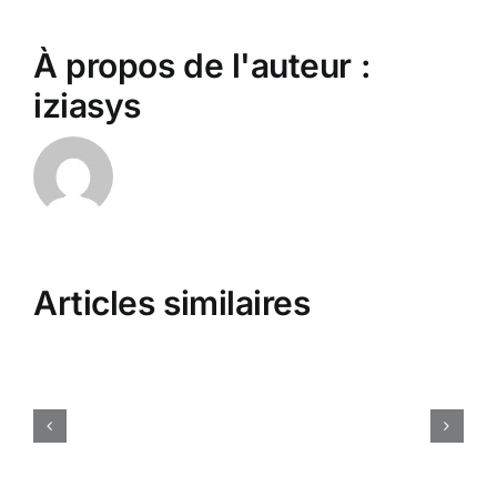
À propos de l'auteur :
iziasys
Prova
Articles similaires
Giochi
Popolari
Con
Giri
Bonus
—
Veneto