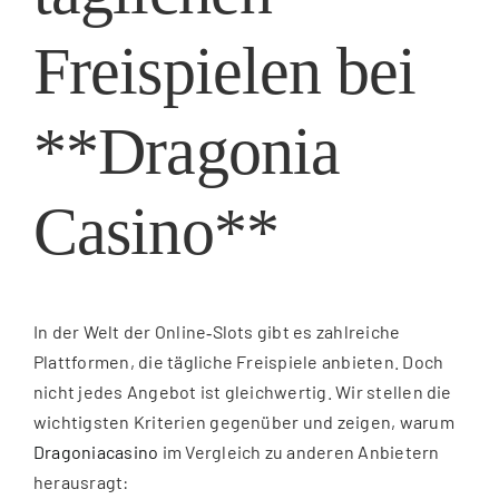
Freispielen bei
**Dragonia
Casino**
In der Welt der Online‑Slots gibt es zahlreiche
Plattformen, die tägliche Freispiele anbieten. Doch
nicht jedes Angebot ist gleichwertig. Wir stellen die
wichtigsten Kriterien gegenüber und zeigen, warum
Dragoniacasino
im Vergleich zu anderen Anbietern
herausragt: