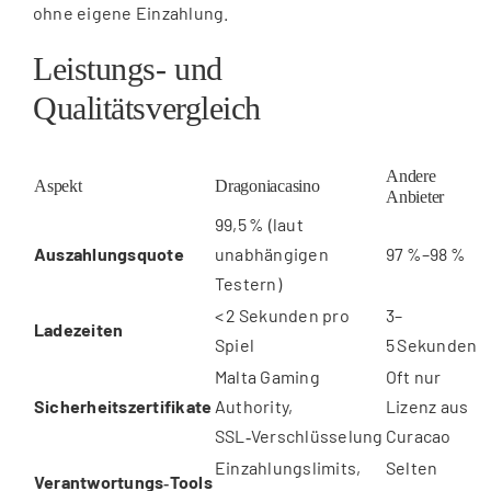
ohne eigene Einzahlung.
Leistungs‑ und
Qualitätsvergleich
Andere
Aspekt
Dragoniacasino
Anbieter
99,5 % (laut
Auszahlungsquote
unabhängigen
97 %–98 %
Testern)
< 2 Sekunden pro
3–
Ladezeiten
Spiel
5 Sekunden
Malta Gaming
Oft nur
Sicherheitszertifikate
Authority,
Lizenz aus
SSL‑Verschlüsselung
Curacao
Einzahlungslimits,
Selten
Verantwortungs‑Tools