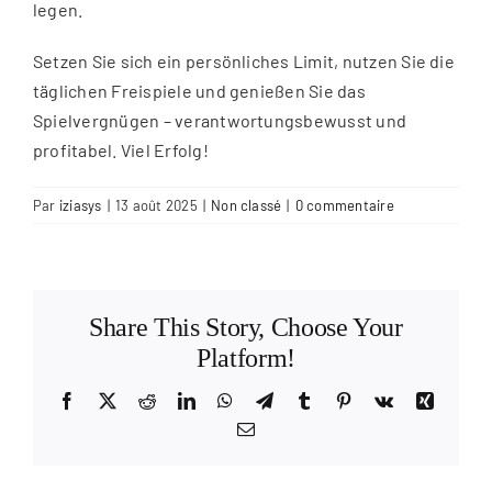
legen.
Setzen Sie sich ein persönliches Limit, nutzen Sie die
täglichen Freispiele und genießen Sie das
Spielvergnügen – verantwortungsbewusst und
profitabel. Viel Erfolg!
Par
iziasys
|
13 août 2025
|
Non classé
|
0 commentaire
Share This Story, Choose Your
Platform!
Facebook
X
Reddit
LinkedIn
WhatsApp
Telegram
Tumblr
Pinterest
Vk
Xing
Email