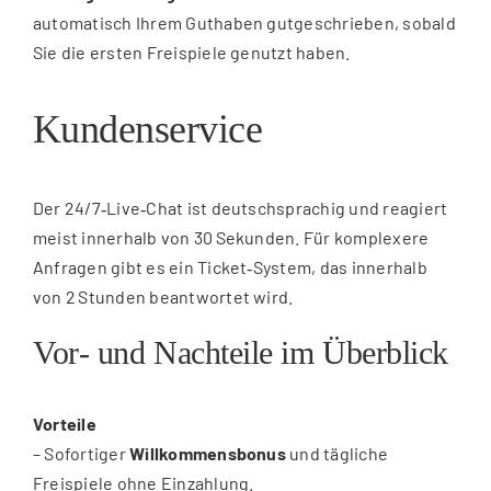
automatisch Ihrem Guthaben gutgeschrieben, sobald
Sie die ersten Freispiele genutzt haben.
Kundenservice
Der 24/7‑Live‑Chat ist deutschsprachig und reagiert
meist innerhalb von 30 Sekunden. Für komplexere
Anfragen gibt es ein Ticket‑System, das innerhalb
von 2 Stunden beantwortet wird.
Vor‑ und Nachteile im Überblick
Vorteile
– Sofortiger
Willkommensbonus
und tägliche
Freispiele ohne Einzahlung.