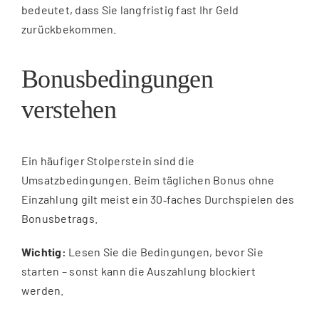
bedeutet, dass Sie langfristig fast Ihr Geld
zurückbekommen.
Bonusbedingungen
verstehen
Ein häufiger Stolperstein sind die
Umsatzbedingungen. Beim täglichen Bonus ohne
Einzahlung gilt meist ein 30‑faches Durchspielen des
Bonusbetrags.
Wichtig:
Lesen Sie die Bedingungen, bevor Sie
starten – sonst kann die Auszahlung blockiert
werden.