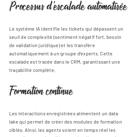
Processus d’escalade automatisée
Le système IA identifie les tickets qui dépassent un
seuil de complexité (sentiment négatif fort, besoin
de validation juridique) et les transfère
automatiquement à un groupe d’experts. Cette
escalade est tracée dans le CRM, garantissant une
traçabilité complète.
Formation continue
Les interactions enregistrées alimentent un data
lake qui permet de créer des modules de formation
ciblés. Ainsi, les agents voient en temps réel les