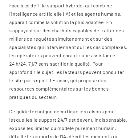
Face à ce défi, le support hybride, qui combine
l’intelligence artificielle (IA) et les agents humains,
apparaît comme la solution la plus adaptée. En
s’appuyant sur des chatbots capables de traiter des
milliers de requêtes simultanément et sur des
spécialistes qui interviennent sur les cas complexes,
les opérateurs peuvent garantir une assistance
24 h/24, 7 j/7 sans sacrifier la qualité. Pour
approfondir le sujet, les lecteurs peuvent consulter
le
site paris sportif France
, qui propose des
ressources complémentaires sur les bonnes
pratiques du secteur.
Ce guide technique décortique les raisons pour
lesquelles le support 24/7 est devenu indispensable,
expose les limites du modèle purement humain,
détaille les apports de l’IA, décrit les moments où