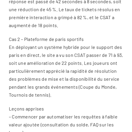
réponse est passé de 42 secondes à 8 secondes, soit
une réduction de 45 %. Le taux de tickets résolus en
première interaction a grimpé à 82 %, et le CSAT a
augmenté de 18 points.
Cas 2 – Plateforme de paris sportifs
En déployant un système hybride pour le support des
paris en direct, le site a vu son CSAT passer de 71 à 93,
soit une amélioration de 22 points. Les joueurs ont
particulièrement apprécié la rapidité de résolution
des problèmes de mise et la disponibilité du service
pendant les grands événements (Coupe du Monde,
Tournois de tennis).
Leçons apprises
– Commencer par automatiser les requêtes à faible
valeur ajoutée (consultation du solde, FAQ sur les