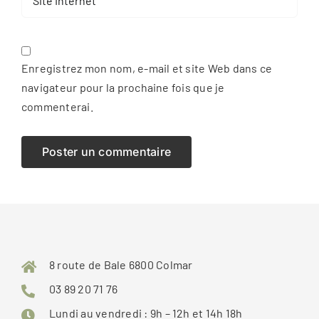
Enregistrez mon nom, e-mail et site Web dans ce
navigateur pour la prochaine fois que je
commenterai.
8 route de Bale 6800 Colmar
03 89 20 71 76
Lundi au vendredi : 9h – 12h et 14h 18h