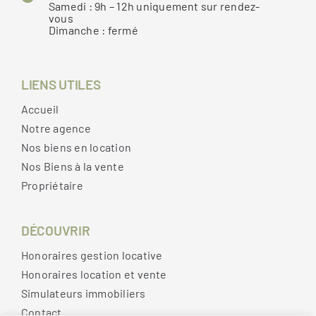
Samedi : 9h – 12h uniquement sur rendez-
vous
Dimanche : fermé
LIENS UTILES
Accueil
Notre agence
Nos biens en location
Nos Biens à la vente
Propriétaire
DÉCOUVRIR
Honoraires gestion locative
Honoraires location et vente
Simulateurs immobiliers
Contact