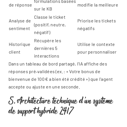
formulations basées
de réponse
modifie la meilleure
sur le KB
Classe le ticket
Analyse de
Priorise les tickets
(positif, neutre,
sentiment
négatifs
négatif)
Récupère les
Historique
Utilise le contexte
dernières 5
client
pour personnaliser
interactions
Dans un tableau de bord partagé, l’IA affiche des
réponses pré‑validées (ex. : « Votre bonus de
bienvenue de 100 € a bien été crédité ») que l’agent
accepte ou ajuste en une seconde.
5. Architecture technique d’un système
de support hybride 24/7