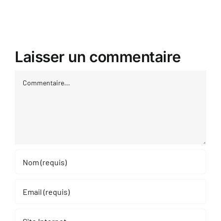
France
Stake
Play
_
Now
ganz
jeu-
Deutschland
Laisser un commentaire
casinozer.com
Spin
to
Commentaire
Win