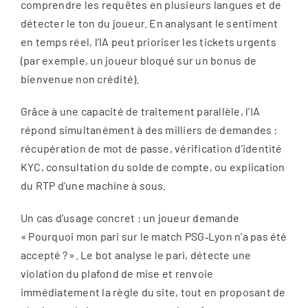
comprendre les requêtes en plusieurs langues et de
détecter le ton du joueur. En analysant le sentiment
en temps réel, l’IA peut prioriser les tickets urgents
(par exemple, un joueur bloqué sur un bonus de
bienvenue non crédité).
Grâce à une capacité de traitement parallèle, l’IA
répond simultanément à des milliers de demandes :
récupération de mot de passe, vérification d’identité
KYC, consultation du solde de compte, ou explication
du RTP d’une machine à sous.
Un cas d’usage concret : un joueur demande
« Pourquoi mon pari sur le match PSG‑Lyon n’a pas été
accepté ? ». Le bot analyse le pari, détecte une
violation du plafond de mise et renvoie
immédiatement la règle du site, tout en proposant de