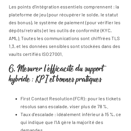
Les points d’intégration essentiels comprennent : la
plateforme de jeu (pour récupérer le solde, le statut
des bonus), le système de paiement (pour vérifier les
dépôts/retraits) et les outils de conformité (KYC,
AML). Toutes les communications sont chiffrées TLS
1.3, et les données sensibles sont stockées dans des
vaults certifiés ISO 27001.
6. Mesurer l’efficacité du support
hybride : KPI et bonnes pratiques
First Contact Resolution (FCR) : pour les tickets
résolus sans escalade, viser plus de 78 %.
Taux d’escalade : idéalement inférieur à 15 %, ce
qui indique que l’IA gère la majorité des
demandes.