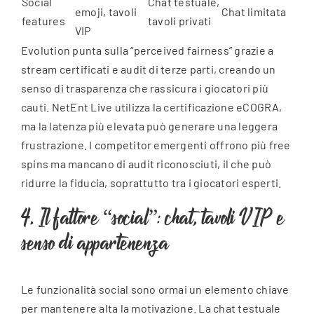
Social
Chat testuale,
emoji, tavoli
Chat limitata
features
tavoli privati
VIP
Evolution punta sulla “perceived fairness” grazie a
stream certificati e audit di terze parti, creando un
senso di trasparenza che rassicura i giocatori più
cauti. NetEnt Live utilizza la certificazione eCOGRA,
ma la latenza più elevata può generare una leggera
frustrazione. I competitor emergenti offrono più free
spins ma mancano di audit riconosciuti, il che può
ridurre la fiducia, soprattutto tra i giocatori esperti.
4. Il fattore “social”: chat, tavoli VIP e
senso di appartenenza
Le funzionalità social sono ormai un elemento chiave
per mantenere alta la motivazione. La chat testuale