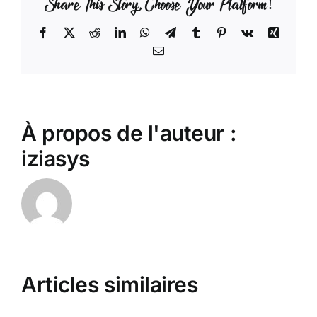
Share This Story, Choose Your Platform!
Facebook
X
Reddit
LinkedIn
WhatsApp
Telegram
Tumblr
Pinterest
Vk
Xing
Email
À propos de l'auteur :
iziasys
Bitstarz
No
Deposit
Bonus
Articles similaires
Codes
Reef
For
And