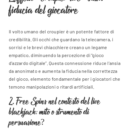
fiducia del giocatore
Il volto umano del croupier è un potente fattore di
credibilità. Gli occhi che guardano la telecamera, i
sorrisi e le brevi chiacchiere creano un legame
empatico, diminuendo la percezione di “gioco
d’azzardo digitale”. Questa connessione riduce l’ansia
da anonimato e aumenta la fiducia nella correttezza
del gioco, elemento fondamentale per i giocatori che
temono manipolazioni o ritardi artificiali.
2. Free Spins nel contesto del live
blackjack: mito o strumento di
persuasione?