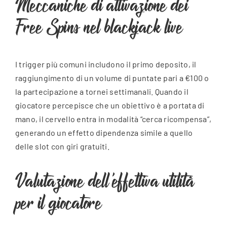
Meccaniche di attivazione dei
Free Spins nel blackjack live
I trigger più comuni includono il primo deposito, il
raggiungimento di un volume di puntate pari a €100 o
la partecipazione a tornei settimanali. Quando il
giocatore percepisce che un obiettivo è a portata di
mano, il cervello entra in modalità “cerca ricompensa”,
generando un effetto dipendenza simile a quello
delle slot con giri gratuiti.
Valutazione dell’effettiva utilità
per il giocatore