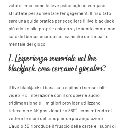
valuteremo come le leve psicologiche vengano
sfruttate per aumentare l’engagement. Il risultato
sarà una guida pratica per scegliere il live blackjack
più adatto alle proprie esigenze, tenendo conto non
solo del bonus economico ma anche dell’impatto
mentale del gioco.
1. L’esperienza sensoriale nel live
blackjack: cosa cercano i giocatori?
Il live blackjack si basa su tre pilastri sensoriali:
video‑HD, interazione con il croupier e audio
tridimensionale. I migliori provider utilizzano
telecamere 4K posizionate a 360°, consentendo di
vedere le mani del croupier da più angolazioni.
L’audio 3D riproduce il fruscio delle carte e i suoni di