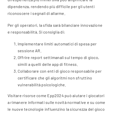
dipendenza, rendendo più difficile per gli utenti
riconoscere i segnali di allarme.
Per gli operatori, la sfida sarà bilanciare innovazione
e responsabilità. Si consiglia di:
Implementare limiti automatici di spesa per
sessione AR.
Offrire report settimanali sul tempo di gioco,
simili a quelli delle app di fitness.
Collaborare con enti di gioco responsabile per
certificare che gli algoritmi non sfruttino
vulnerabilità psicologiche.
Visitare risorse come Epp2024 può aiutare i giocatori
a rimanere informati sulle novità normative e su come
le nuove tecnologie influenzino la sicurezza del gioco