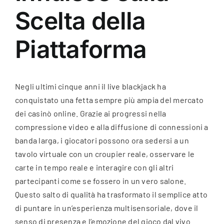
Scelta della
Espace Client
Piattaforma
La carte
Negli ultimi cinque anni il live blackjack ha
conquistato una fetta sempre più ampia del mercato
dei casinò online. Grazie ai progressi nella
compressione video e alla diffusione di connessioni a
banda larga, i giocatori possono ora sedersi a un
tavolo virtuale con un croupier reale, osservare le
carte in tempo reale e interagire con gli altri
partecipanti come se fossero in un vero salone.
Questo salto di qualità ha trasformato il semplice atto
di puntare in un’esperienza multisensoriale, dove il
senso di presenza e l’emozione del gioco dal vivo