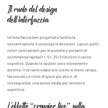
Il ruolo del design
dell’interfaccia
Un’interfaccia ben progettata facilita la
concentrazione e velocizza le decisioni. Layout puliti,
colori contrastanti per le puntate e pulsanti di
scommessa rapida (1 ×, 5 ×, 25 ×) riducono il carico
cognitivo. Quando le opzioni sono visivamente
distinte, il cervello elabora le scelte in meno tempo,
favorendo un ritmo di gioco più alto e, di
conseguenza, una spesa media per sessione
superiore.
L’effetto “croupier live” sulla