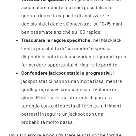
accumulare quante più mani possibili, ma
questo riduce la capacità di analizzare le
decisioni del dealer. Concentrati su 10‑15 mani
ben osservate anziché su 100 rapide.
Trascurare le regole specifiche
: nel blackjack
live, la possibilità di “surrender” è spesso
disponibile solo in alcune varianti; ignorarla può
far perdere opportunità di ridurre le perdite.
Confondere jackpot statici e progressivi
: i
jackpot statici hanno una vincita fissa, mentre
quelli progressivi crescono con il volume di
gioco. Pianifica la tua strategia di puntata
tenendo conto di questa differenza, altrimenti
potresti inseguire un jackpot con una
probabilità molto bassa.
Un altro errore è non sfruttare le statistiche fornite