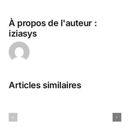
À propos de l'auteur :
iziasys
Dopracowana
Wizualizacja
Animado
W
Articles similaires
Vendedor
Stołach
Negocio
Na
Y
Żywo
Sinérgico
All
Juegos
Starz