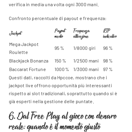
verifica in media una volta ogni 3000 mani.
Confronto percentuale di payout e frequenza:
Payout
Frequenza
RTP
Jackpot
medio
attivazione
indicativo
Mega Jackpot
95 %
1/8000 giri
96 %
Roulette
Blackjack Bonanza
150 %
1/2500 mani
98 %
Baccarat Fortune
1000 %
1/3000 mani
97 %
Questi dati, raccolti da Hpccoe, mostrano che i
jackpot live offrono opportunità più interessanti
rispetto ai slot tradizionali, soprattutto quando si è
già esperti nella gestione delle puntate.
6. Dal Free Play al gioco con denaro
reale: quando è il momento giusto