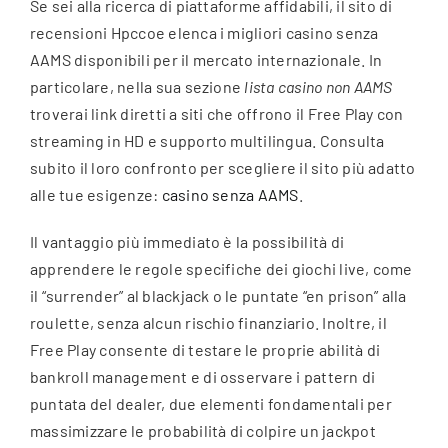
Se sei alla ricerca di piattaforme affidabili, il sito di
recensioni Hpccoe elenca i migliori casino senza
AAMS disponibili per il mercato internazionale. In
particolare, nella sua sezione
lista casino non AAMS
troverai link diretti a siti che offrono il Free Play con
streaming in HD e supporto multilingua. Consulta
subito il loro confronto per scegliere il sito più adatto
alle tue esigenze:
casino senza AAMS
.
Il vantaggio più immediato è la possibilità di
apprendere le regole specifiche dei giochi live, come
il “surrender” al blackjack o le puntate “en prison” alla
roulette, senza alcun rischio finanziario. Inoltre, il
Free Play consente di testare le proprie abilità di
bankroll management e di osservare i pattern di
puntata del dealer, due elementi fondamentali per
massimizzare le probabilità di colpire un jackpot