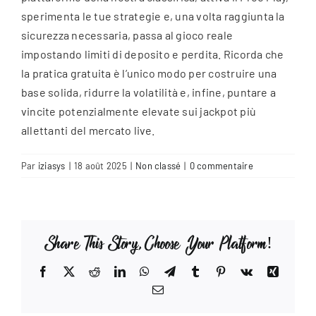
sperimenta le tue strategie e, una volta raggiunta la
sicurezza necessaria, passa al gioco reale
impostando limiti di deposito e perdita. Ricorda che
la pratica gratuita è l’unico modo per costruire una
base solida, ridurre la volatilità e, infine, puntare a
vincite potenzialmente elevate sui jackpot più
allettanti del mercato live.
Par
iziasys
|
18 août 2025
|
Non classé
|
0 commentaire
Share This Story, Choose Your Platform!
Facebook
X
Reddit
LinkedIn
WhatsApp
Telegram
Tumblr
Pinterest
Vk
Xing
Email