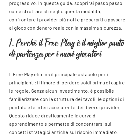
progressivo. In questa guida, scoprirai passo passo
come sfruttare al meglio questa modalità,
confrontare i provider più noti e prepararti a passare
al gioco con denaro reale con la massima sicurezza.
1. Perché il Free Play è il miglior punto
di partenza per i nuovi giocatori
Il Free Play elimina il principale ostacolo per i
principianti: il timore di perdere soldi prima di capire
le regole. Senza alcun investimento, è possibile
familiarizzare con la struttura dei tavoli, le opzioni di
puntata e le interfacce utente dei diversi provider.
Questo riduce drasticamente la curva di
apprendimento e permette di concentrarsi sui
concetti strategici anziché sul rischio immediato.