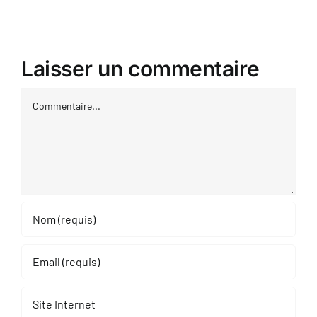
—
Casino
Argentina
–
Get
krajowy
Started
obszar
Laisser un commentaire
fenixslots.com
Polski
Commentaire
Claim
Bonus