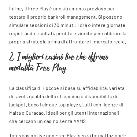
Infine, il Free Play è uno strumento prezioso per
testare il proprio bankroll management. Si possono
simulare sessioni di 30 minuti, 1 ora o intere giornate,
registrando risultati, perdite e vincite per calibrare la
propria strategia prima di affrontare il mercato reale.
2. I migliori casinò live che offrono
modalità Free Play
La classifica di Hpccoe si basa su affidabilità, varietà
di tavoli, qualità dello streaming e disponibilità di
jackpot. Ecco i cinque top player, tutti con licenze di
Malta o Curacao, ideali per gli utenti internazionali
che cercano un casino senza AAMS.
Top 5 casinò live con Free Play (senza formattazione):