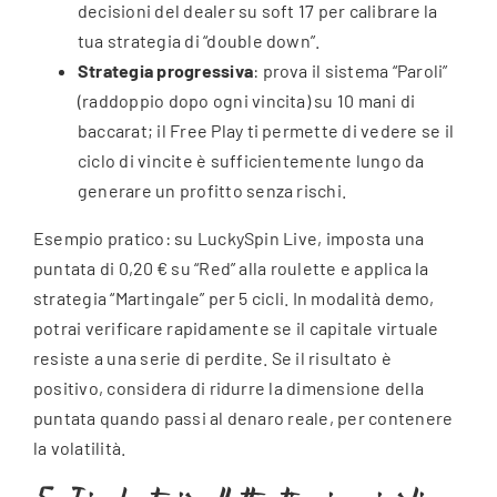
decisioni del dealer su soft 17 per calibrare la
tua strategia di “double down”.
Strategia progressiva
: prova il sistema “Paroli”
(raddoppio dopo ogni vincita) su 10 mani di
baccarat; il Free Play ti permette di vedere se il
ciclo di vincite è sufficientemente lungo da
generare un profitto senza rischi.
Esempio pratico: su LuckySpin Live, imposta una
puntata di 0,20 € su “Red” alla roulette e applica la
strategia “Martingale” per 5 cicli. In modalità demo,
potrai verificare rapidamente se il capitale virtuale
resiste a una serie di perdite. Se il risultato è
positivo, considera di ridurre la dimensione della
puntata quando passi al denaro reale, per contenere
la volatilità.