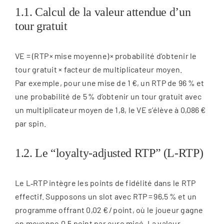
1.1. Calcul de la valeur attendue d’un
tour gratuit
VE = (RTP × mise moyenne) × probabilité d’obtenir le
tour gratuit × facteur de multiplicateur moyen.
Par exemple, pour une mise de 1 €, un RTP de 96 % et
une probabilité de 5 % d’obtenir un tour gratuit avec
un multiplicateur moyen de 1,8, le VE s’élève à 0,086 €
par spin.
1.2. Le “loyalty‑adjusted RTP” (L‑RTP)
Le L‑RTP intègre les points de fidélité dans le RTP
effectif. Supposons un slot avec RTP = 96,5 % et un
programme offrant 0,02 € / point, où le joueur gagne
en moyenne 0,5 point par euro misé. La valeur