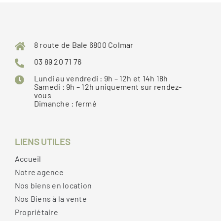
8 route de Bale 6800 Colmar
03 89 20 71 76
Lundi au vendredi : 9h – 12h et 14h 18h
Samedi : 9h – 12h uniquement sur rendez-
vous
Dimanche : fermé
LIENS UTILES
Accueil
Notre agence
Nos biens en location
Nos Biens à la vente
Propriétaire