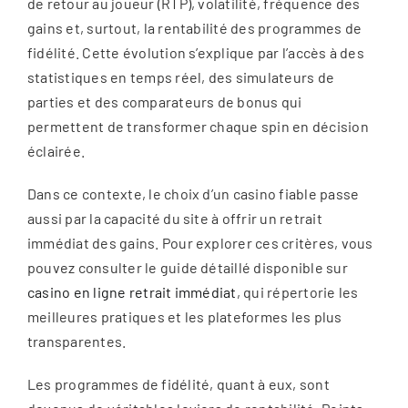
de retour au joueur (RTP), volatilité, fréquence des
gains et, surtout, la rentabilité des programmes de
fidélité. Cette évolution s’explique par l’accès à des
statistiques en temps réel, des simulateurs de
parties et des comparateurs de bonus qui
permettent de transformer chaque spin en décision
éclairée.
Dans ce contexte, le choix d’un casino fiable passe
aussi par la capacité du site à offrir un retrait
immédiat des gains. Pour explorer ces critères, vous
pouvez consulter le guide détaillé disponible sur
casino en ligne retrait immédiat
, qui répertorie les
meilleures pratiques et les plateformes les plus
transparentes.
Les programmes de fidélité, quant à eux, sont