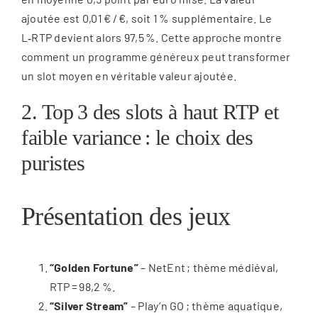
ajoutée est 0,01 € / €, soit 1 % supplémentaire. Le
L‑RTP devient alors 97,5 %. Cette approche montre
comment un programme généreux peut transformer
un slot moyen en véritable valeur ajoutée.
2. Top 3 des slots à haut RTP et
faible variance : le choix des
puristes
Présentation des jeux
“Golden Fortune”
– NetEnt ; thème médiéval,
RTP = 98,2 %.
“Silver Stream”
– Play’n GO ; thème aquatique,