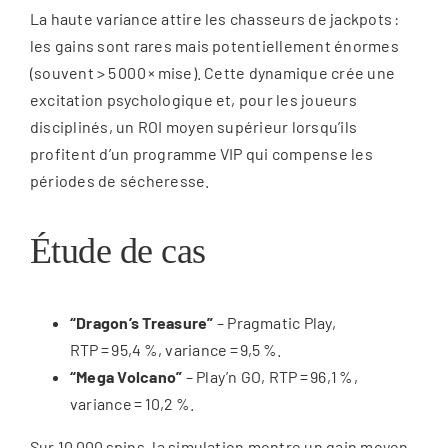
La haute variance attire les chasseurs de jackpots :
les gains sont rares mais potentiellement énormes
(souvent > 5 000 × mise). Cette dynamique crée une
excitation psychologique et, pour les joueurs
disciplinés, un ROI moyen supérieur lorsqu’ils
profitent d’un programme VIP qui compense les
périodes de sécheresse.
Étude de cas
“Dragon’s Treasure”
– Pragmatic Play,
RTP = 95,4 %, variance = 9,5 %.
“Mega Volcano”
– Play’n GO, RTP = 96,1 %,
variance = 10,2 %.
Sur 10 000 spins, la simulation montre un gain moyen