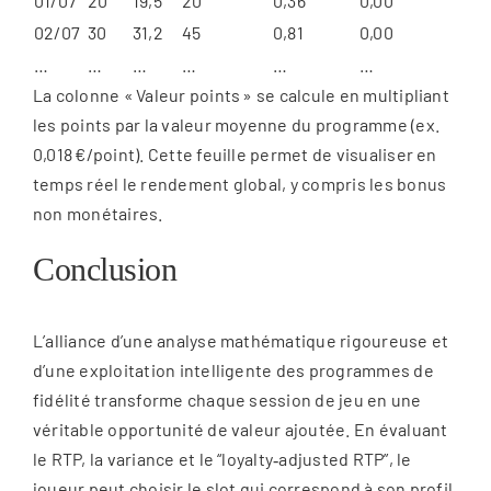
01/07
20
19,5
20
0,36
0,00
02/07
30
31,2
45
0,81
0,00
…
…
…
…
…
…
La colonne « Valeur points » se calcule en multipliant
les points par la valeur moyenne du programme (ex.
0,018 €/point). Cette feuille permet de visualiser en
temps réel le rendement global, y compris les bonus
non monétaires.
Conclusion
L’alliance d’une analyse mathématique rigoureuse et
d’une exploitation intelligente des programmes de
fidélité transforme chaque session de jeu en une
véritable opportunité de valeur ajoutée. En évaluant
le RTP, la variance et le “loyalty‑adjusted RTP”, le
joueur peut choisir le slot qui correspond à son profil