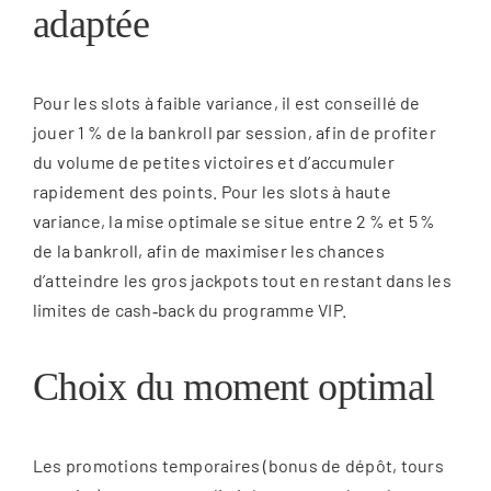
adaptée
Pour les slots à faible variance, il est conseillé de
jouer 1 % de la bankroll par session, afin de profiter
du volume de petites victoires et d’accumuler
rapidement des points. Pour les slots à haute
variance, la mise optimale se situe entre 2 % et 5 %
de la bankroll, afin de maximiser les chances
d’atteindre les gros jackpots tout en restant dans les
limites de cash‑back du programme VIP.
Choix du moment optimal
Les promotions temporaires (bonus de dépôt, tours