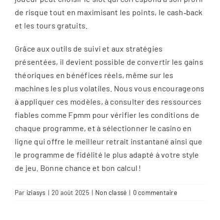
de risque tout en maximisant les points, le cash‑back
et les tours gratuits.
Grâce aux outils de suivi et aux stratégies
présentées, il devient possible de convertir les gains
théoriques en bénéfices réels, même sur les
machines les plus volatiles. Nous vous encourageons
à appliquer ces modèles, à consulter des ressources
fiables comme Fpmm pour vérifier les conditions de
chaque programme, et à sélectionner le casino en
ligne qui offre le meilleur retrait instantané ainsi que
le programme de fidélité le plus adapté à votre style
de jeu. Bonne chance et bon calcul !
Par
iziasys
|
20 août 2025
|
Non classé
|
0 commentaire