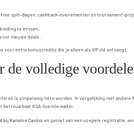
als free spin‑dagen, cashback‑evenementen en tournament‑prij
nbieding te missen.
 voor nieuwe deals.
 voor extra bonuscredits die je alleen als VIP‑lid ontvangt.
r de volledige voordel
fiteren is simpelweg lid te worden. In vergelijking met ander
en betrouwbaar KSA‑licentie‑kader.
id bij Kansino Casino
en geniet van een soepele registratie, e