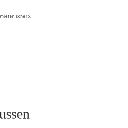
limieten scherp.
nussen