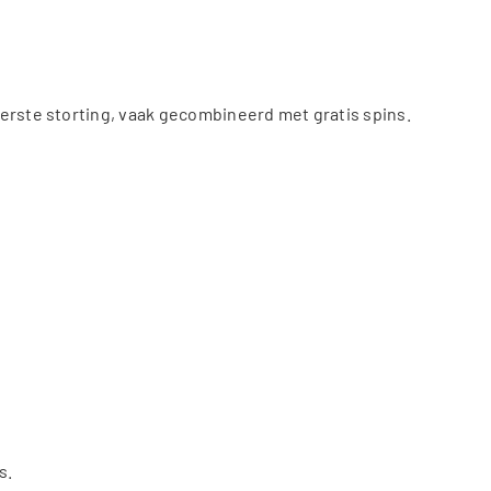
eerste storting, vaak gecombineerd met gratis spins.
s.