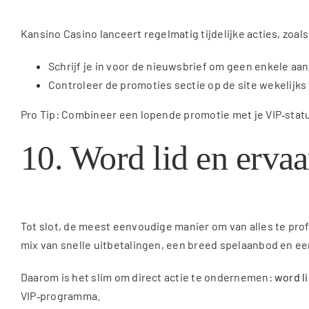
Kansino Casino lanceert regelmatig tijdelijke acties, zo
Schrijf je in voor de nieuwsbrief om geen enkele aa
Controleer de promoties sectie op de site wekelijks
Pro Tip: Combineer een lopende promotie met je VIP‑status
10. Word lid en ervaa
Tot slot, de meest eenvoudige manier om van alles te pro
mix van snelle uitbetalingen, een breed spelaanbod en e
Daarom is het slim om direct actie te ondernemen:
word l
VIP‑programma.