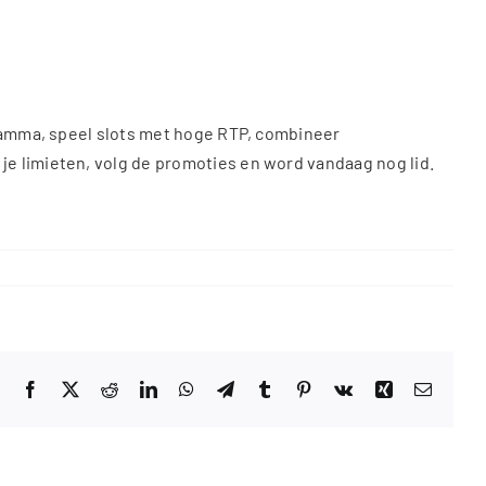
gramma, speel slots met hoge RTP, combineer
je limieten, volg de promoties en word vandaag nog lid.
Facebook
X
Reddit
LinkedIn
WhatsApp
Telegram
Tumblr
Pinterest
Vk
Xing
Email