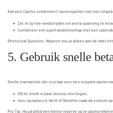
Kansino Casino combineert casinospellen met een uitg
Zet in op live-wedstrijden om extra spanning te erva
Combineer een sportweddenschap met een casinobon
Rhetorical Question: Waarom zou je alleen aan de tafel zit
5. Gebruik snelle be
Snelle transacties zijn cruciaal voor een soepele spelerv
iDEAL biedt vrijwel directe stortingen.
Voor opnames is Skrill of Neteller vaak de snelste op
Pro Tip: Houd altijd een kleine reserve op je casinoreken