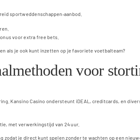
ebreid sportweddenschappen‑aanbod.
ren.
us voor extra free bets.
ten als je ook kunt inzetten op je favoriete voetbalteam?
taalmethoden voor stor
aring. Kansino Casino ondersteunt iDEAL, creditcards, en diver
tie, met verwerkingstijd van 24 uur.
ing zodat je direct kunt spelen zonder te wachten op een nieuw