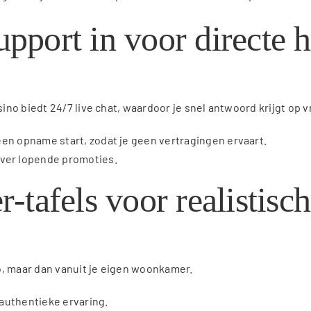
upport in voor directe 
no biedt 24/7 live chat, waardoor je snel antwoord krijgt op 
een opname start, zodat je geen vertragingen ervaart.
ver lopende promoties.
r‑tafels voor realistisch
o, maar dan vanuit je eigen woonkamer.
 authentieke ervaring.