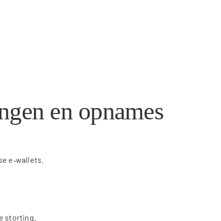
tingen en opnames
se e‑wallets.
e storting.