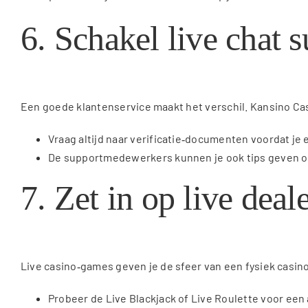
6. Schakel live chat s
Een goede klantenservice maakt het verschil. Kansino Casi
Vraag altijd naar verificatie‑documenten voordat je 
De supportmedewerkers kunnen je ook tips geven o
7. Zet in op live deale
Live casino‑games geven je de sfeer van een fysiek casin
Probeer de Live Blackjack of Live Roulette voor een