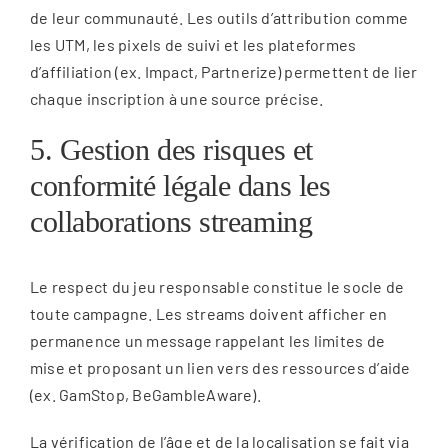
de leur communauté. Les outils d’attribution comme
les UTM, les pixels de suivi et les plateformes
d’affiliation (ex. Impact, Partnerize) permettent de lier
chaque inscription à une source précise.
5. Gestion des risques et
conformité légale dans les
collaborations streaming
Le respect du jeu responsable constitue le socle de
toute campagne. Les streams doivent afficher en
permanence un message rappelant les limites de
mise et proposant un lien vers des ressources d’aide
(ex. GamStop, BeGambleAware).
La vérification de l’âge et de la localisation se fait via