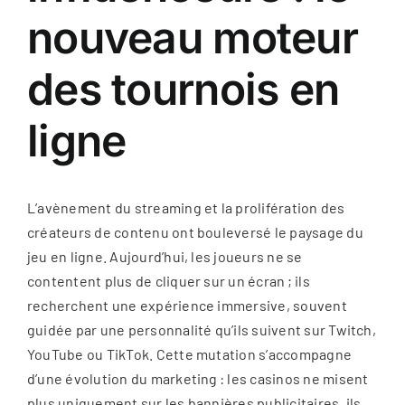
nouveau moteur
Espace Client
des tournois en
La carte
ligne
L’avènement du streaming et la prolifération des
créateurs de contenu ont bouleversé le paysage du
jeu en ligne. Aujourd’hui, les joueurs ne se
contentent plus de cliquer sur un écran ; ils
recherchent une expérience immersive, souvent
guidée par une personnalité qu’ils suivent sur Twitch,
YouTube ou TikTok. Cette mutation s’accompagne
d’une évolution du marketing : les casinos ne misent
plus uniquement sur les bannières publicitaires, ils