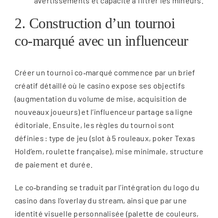
avertissements et capacité à filtrer les mineurs.
2. Construction d’un tournoi
co‑marqué avec un influenceur
Créer un tournoi co‑marqué commence par un brief
créatif détaillé où le casino expose ses objectifs
(augmentation du volume de mise, acquisition de
nouveaux joueurs) et l’influenceur partage sa ligne
éditoriale. Ensuite, les règles du tournoi sont
définies : type de jeu (slot à 5 rouleaux, poker Texas
Hold’em, roulette française), mise minimale, structure
de paiement et durée.
Le co‑branding se traduit par l’intégration du logo du
casino dans l’overlay du stream, ainsi que par une
identité visuelle personnalisée (palette de couleurs,