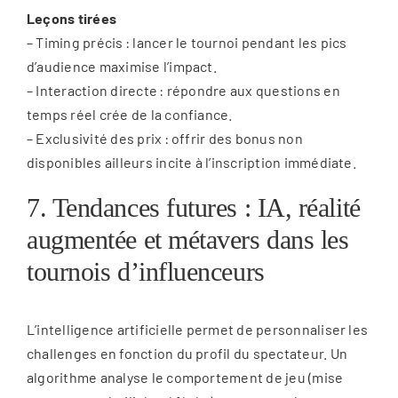
Leçons tirées
– Timing précis : lancer le tournoi pendant les pics
d’audience maximise l’impact.
– Interaction directe : répondre aux questions en
temps réel crée de la confiance.
– Exclusivité des prix : offrir des bonus non
disponibles ailleurs incite à l’inscription immédiate.
7. Tendances futures : IA, réalité
augmentée et métavers dans les
tournois d’influenceurs
L’intelligence artificielle permet de personnaliser les
challenges en fonction du profil du spectateur. Un
algorithme analyse le comportement de jeu (mise