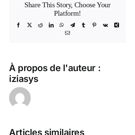
Share This Story, Choose Your
Platform!
Facebook
X
Reddit
LinkedIn
WhatsApp
Telegram
Tumblr
Pinterest
Vk
Xing
Email
À propos de l'auteur :
iziasys
Scommesse
Love2Play
Alternative
Articles similaires
Casino