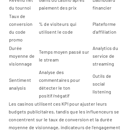
du tournoi
paiement des prix
financier
Taux de
conversion
% de visiteurs qui
Plateforme
du code
utilisent le code
d’affiliation
promo
Durée
Analytics du
Temps moyen passé sur
moyenne de
service de
le stream
visionnage
streaming
Analyse des
Outils de
Sentiment
commentaires pour
social
analysis
détecter le ton
listening
positif/négatif
Les casinos utilisent ces KPI pour ajuster leurs
budgets publicitaires, tandis que les influenceurs se
concentrent sur le taux de conversion et la durée
moyenne de visionnage, indicateurs de l’engagement