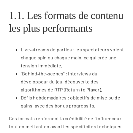
1.1. Les formats de contenu
les plus performants
Live‑streams de parties : les spectateurs voient
chaque spin ou chaque main, ce qui crée une
tension immédiate.
“Behind‑the‑scenes” : interviews du
développeur du jeu, découverte des
algorithmes de RTP (Return to Player).
Défis hebdomadaires : objectifs de mise ou de
gains, avec des bonus progressifs.
Ces formats renforcent la crédibilité de l’influenceur
tout en mettant en avant les spécificités techniques