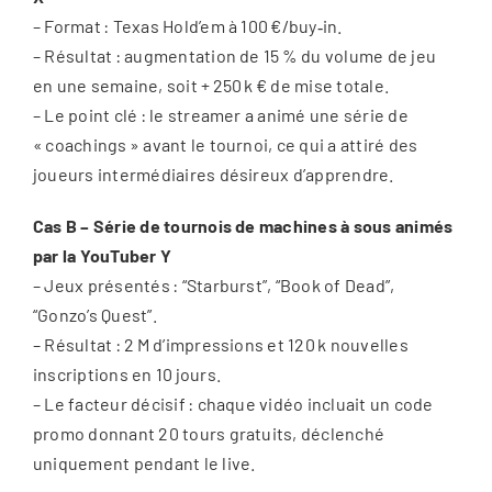
– Format : Texas Hold’em à 100 €/buy‑in.
– Résultat : augmentation de 15 % du volume de jeu
en une semaine, soit + 250 k € de mise totale.
– Le point clé : le streamer a animé une série de
« coachings » avant le tournoi, ce qui a attiré des
joueurs intermédiaires désireux d’apprendre.
Cas B – Série de tournois de machines à sous animés
par la YouTuber Y
– Jeux présentés : “Starburst”, “Book of Dead”,
“Gonzo’s Quest”.
– Résultat : 2 M d’impressions et 120 k nouvelles
inscriptions en 10 jours.
– Le facteur décisif : chaque vidéo incluait un code
promo donnant 20 tours gratuits, déclenché
uniquement pendant le live.