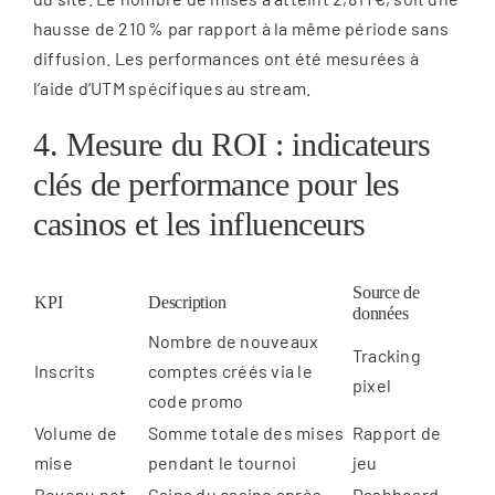
hausse de 210 % par rapport à la même période sans
diffusion. Les performances ont été mesurées à
l’aide d’UTM spécifiques au stream.
4. Mesure du ROI : indicateurs
clés de performance pour les
casinos et les influenceurs
Source de
KPI
Description
données
Nombre de nouveaux
Tracking
Inscrits
comptes créés via le
pixel
code promo
Volume de
Somme totale des mises
Rapport de
mise
pendant le tournoi
jeu
Revenu net
Gains du casino après
Dashboard