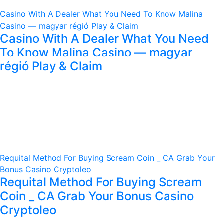
Casino With A Dealer What You Need To Know Malina
Casino — magyar régió Play & Claim
Casino With A Dealer What You Need
To Know Malina Casino — magyar
régió Play & Claim
Requital Method For Buying Scream Coin _ CA Grab Your
Bonus Casino Cryptoleo
Requital Method For Buying Scream
Coin _ CA Grab Your Bonus Casino
Cryptoleo