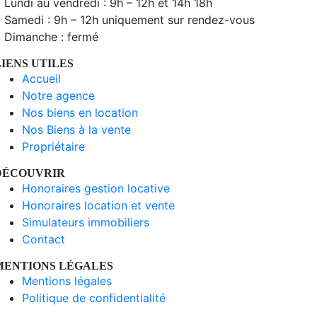
Lundi au vendredi : 9h – 12h et 14h 18h
Samedi : 9h – 12h uniquement sur rendez-vous
Dimanche : fermé
LIENS UTILES
Accueil
Notre agence
Nos biens en location
Nos Biens à la vente
Propriétaire
DÉCOUVRIR
Honoraires gestion locative
Honoraires location et vente
Simulateurs immobiliers
Contact
MENTIONS LÉGALES
Mentions légales
Politique de confidentialité