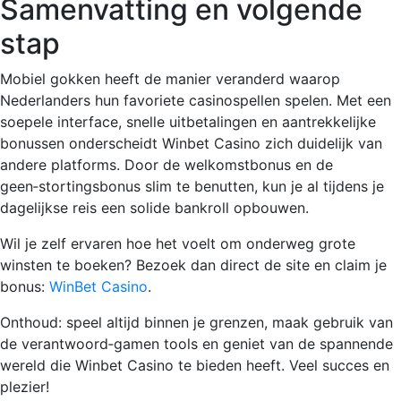
Samenvatting en volgende
stap
Mobiel gokken heeft de manier veranderd waarop
Nederlanders hun favoriete casinospellen spelen. Met een
soepele interface, snelle uitbetalingen en aantrekkelijke
bonussen onderscheidt Winbet Casino zich duidelijk van
andere platforms. Door de welkomstbonus en de
geen‑stortingsbonus slim te benutten, kun je al tijdens je
dagelijkse reis een solide bankroll opbouwen.
Wil je zelf ervaren hoe het voelt om onderweg grote
winsten te boeken? Bezoek dan direct de site en claim je
bonus:
WinBet Casino
.
Onthoud: speel altijd binnen je grenzen, maak gebruik van
de verantwoord‑gamen tools en geniet van de spannende
wereld die Winbet Casino te bieden heeft. Veel succes en
plezier!