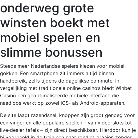
onderweg grote
winsten boekt met
mobiel spelen en
slimme bonussen
Steeds meer Nederlandse spelers kiezen voor mobiel
gokken. Een smartphone zit immers altijd binnen
handbereik, zelfs tijdens de dagelijkse commute. In
vergelijking met traditionele online casino’s biedt Winbet
Casino een geoptimaliseerde mobiele interface die
naadloos werkt op zowel iOS‑ als Android‑apparaten.
De site laadt razendsnel, knoppen zijn groot genoeg voor
een vinger en alle populaire spellen – van video‑slots tot
live‑dealer tafels – zijn direct beschikbaar. Hierdoor kun je
bijvoorbeeld in de trein een paar rondjes draaien zonder