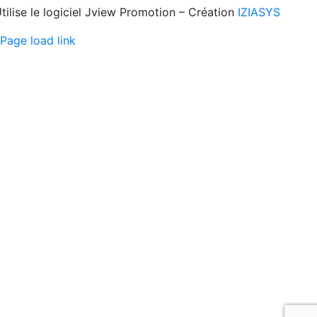
tilise le logiciel Jview Promotion – Création
IZIASYS
Page load link
Aller
en
haut