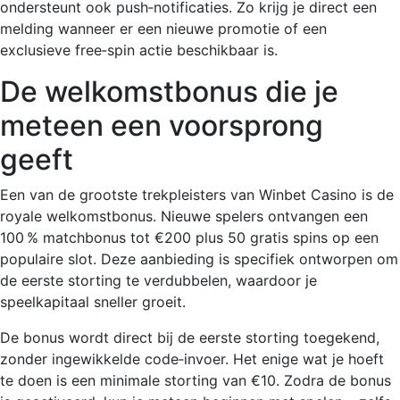
ondersteunt ook push‑notificaties. Zo krijg je direct een
melding wanneer er een nieuwe promotie of een
exclusieve free‑spin actie beschikbaar is.
De welkomstbonus die je
meteen een voorsprong
geeft
Een van de grootste trekpleisters van Winbet Casino is de
royale welkomstbonus. Nieuwe spelers ontvangen een
100 % matchbonus tot €200 plus 50 gratis spins op een
populaire slot. Deze aanbieding is specifiek ontworpen om
de eerste storting te verdubbelen, waardoor je
speelkapitaal sneller groeit.
De bonus wordt direct bij de eerste storting toegekend,
zonder ingewikkelde code‑invoer. Het enige wat je hoeft
te doen is een minimale storting van €10. Zodra de bonus