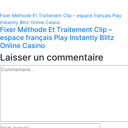
Fixer Méthode Et Traitement Clip – espace français Play
Instantly Blitz Online Casino
Fixer Méthode Et Traitement Clip –
espace français Play Instantly Blitz
Online Casino
Laisser un commentaire
Commentaire