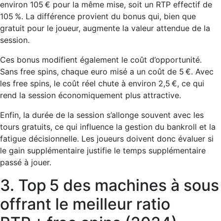
environ 105 € pour la même mise, soit un RTP effectif de
105 %. La différence provient du bonus qui, bien que
gratuit pour le joueur, augmente la valeur attendue de la
session.
Ces bonus modifient également le coût d’opportunité.
Sans free spins, chaque euro misé a un coût de 5 €. Avec
les free spins, le coût réel chute à environ 2,5 €, ce qui
rend la session économiquement plus attractive.
Enfin, la durée de la session s’allonge souvent avec les
tours gratuits, ce qui influence la gestion du bankroll et la
fatigue décisionnelle. Les joueurs doivent donc évaluer si
le gain supplémentaire justifie le temps supplémentaire
passé à jouer.
3. Top 5 des machines à sous
offrant le meilleur ratio