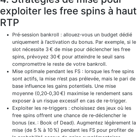
exploiter les free spins à haut
RTP
Pré‑session bankroll : allouez‑vous un budget dédié
uniquement à l’activation du bonus. Par exemple, si le
slot nécessite 3 € de mise pour déclencher les free
spins, prévoyez 30 € pour atteindre le seuil sans
compromettre le reste de votre bankroll.
Mise optimale pendant les FS : lorsque les free spins
sont actifs, la mise n’est pas prélevée, mais le pari de
base influence les gains potentiels. Une mise
moyenne (0,20‑0,30 €) maximise le rendement sans
exposer à un risque excessif en cas de re‑trigger.
Exploiter les re‑triggers : choisissez des jeux où les
free spins offrent une chance de re‑déclencher le
bonus (ex. : Book of Dead). Augmentez légèrement la
mise (de 5 % à 10 %) pendant les FS pour profiter de