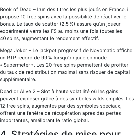
Book of Dead – L’un des titres les plus joués en France, il
propose 10 free spins avec la possibilité de réactiver le
bonus. Le taux de scatter (2,5 %) assure qu’un joueur
expérimenté verra les FS au moins une fois toutes les
40 spins, augmentant le rendement effectif.
Mega Joker – Le jackpot progressif de Novomatic affiche
un RTP record de 99 % lorsqu’on joue en mode
« Supermeter ». Les 20 free spins permettent de profiter
du taux de redistribution maximal sans risquer de capital
supplémentaire.
Dead or Alive 2 – Slot à haute volatilité où les gains
peuvent exploser grâce à des symboles wilds empilés. Les
12 free spins, augmentés par des symboles spéciaux,
offrent une fenêtre de récupération après des pertes
importantes, améliorant le ratio global.
4. Stratégies de mise pour