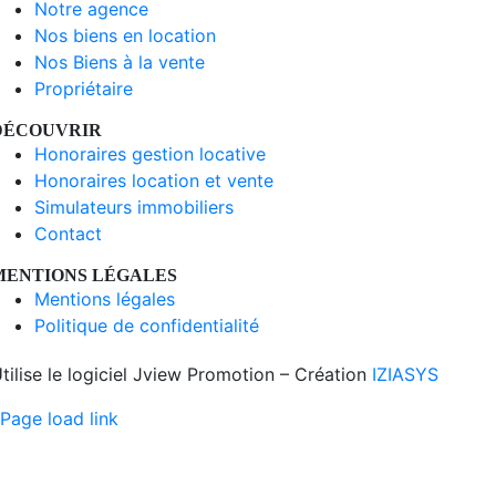
Notre agence
Nos biens en location
Nos Biens à la vente
Propriétaire
DÉCOUVRIR
Honoraires gestion locative
Honoraires location et vente
Simulateurs immobiliers
Contact
MENTIONS LÉGALES
Mentions légales
Politique de confidentialité
tilise le logiciel Jview Promotion – Création
IZIASYS
Page load link
Aller
en