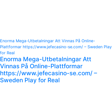
Enorma Mega-Utbetalningar Att Vinnas På Online-
Plattformar https://www.jefecasino-se.com/ – Sweden Play
for Real
Enorma Mega-Utbetalningar Att
Vinnas På Online-Plattformar
https://www.jefecasino-se.com/ –
Sweden Play for Real