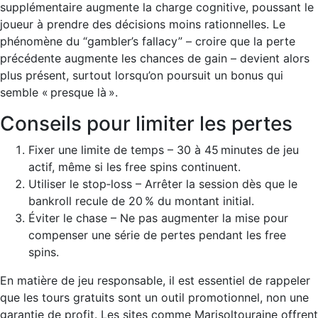
supplémentaire augmente la charge cognitive, poussant le
joueur à prendre des décisions moins rationnelles. Le
phénomène du “gambler’s fallacy” – croire que la perte
précédente augmente les chances de gain – devient alors
plus présent, surtout lorsqu’on poursuit un bonus qui
semble « presque là ».
Conseils pour limiter les pertes
Fixer une limite de temps – 30 à 45 minutes de jeu
actif, même si les free spins continuent.
Utiliser le stop‑loss – Arrêter la session dès que le
bankroll recule de 20 % du montant initial.
Éviter le chase – Ne pas augmenter la mise pour
compenser une série de pertes pendant les free
spins.
En matière de jeu responsable, il est essentiel de rappeler
que les tours gratuits sont un outil promotionnel, non une
garantie de profit. Les sites comme Marisoltouraine offrent