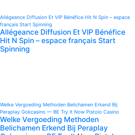
Allégeance Diffusion Et VIP Bénéfice Hit N Spin – espace
français Start Spinning
Allégeance Diffusion Et VIP Bénéfice
Hit N Spin – espace français Start
Spinning
Welke Vergoeding Methoden Belichamen Erkend Bij
Peraplay Gokcasino — BE Try It Now Pistolo Casino
Welke Vergoeding Methoden
Belichamen Erkend Bij Peraplay