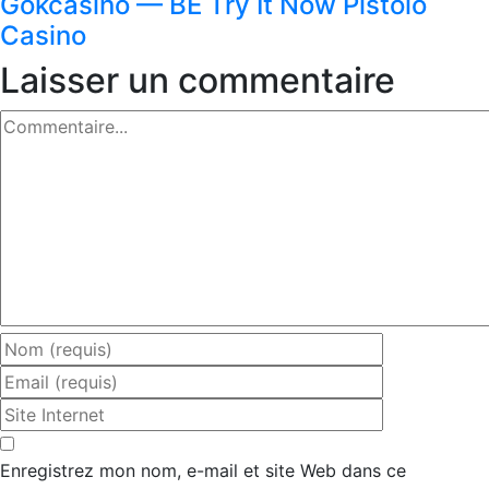
Gokcasino — BE Try It Now Pistolo
Casino
Laisser un commentaire
Commentaire
Enregistrez mon nom, e-mail et site Web dans ce