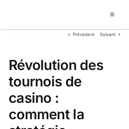
Passer
au
Toggle
contenu
Navigati
Accueil
Précédent
Suivant
Notre a
Révolution des
Propriét
tournois de
Locatair
casino :
comment la
Nos Bie
Contact