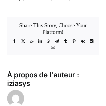
Share This Story, Choose Your
Platform!
Facebook
X
Reddit
LinkedIn
WhatsApp
Telegram
Tumblr
Pinterest
Vk
Xing
Email
À propos de l'auteur :
iziasys