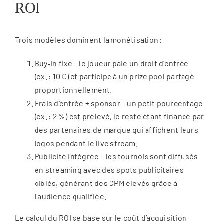
ROI
Trois modèles dominent la monétisation :
Buy‑in fixe – le joueur paie un droit d’entrée
(ex. : 10 €) et participe à un prize pool partagé
proportionnellement.
Frais d’entrée + sponsor – un petit pourcentage
(ex. : 2 %) est prélevé, le reste étant financé par
des partenaires de marque qui affichent leurs
logos pendant le live stream.
Publicité intégrée – les tournois sont diffusés
en streaming avec des spots publicitaires
ciblés, générant des CPM élevés grâce à
l’audience qualifiée.
Le calcul du ROI se base sur le coût d’acquisition