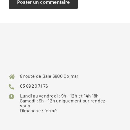
8 route de Bale 6800 Colmar
03 89 20 71 76
Lundi au vendredi : 9h – 12h et 14h 18h
Samedi : 9h – 12h uniquement sur rendez-
vous
Dimanche : fermé