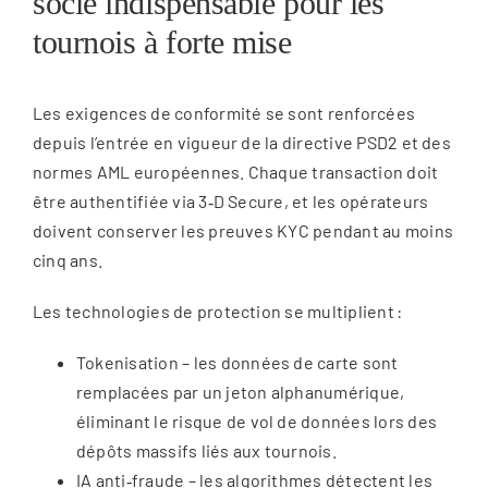
socle indispensable pour les
tournois à forte mise
Les exigences de conformité se sont renforcées
depuis l’entrée en vigueur de la directive PSD2 et des
normes AML européennes. Chaque transaction doit
être authentifiée via 3‑D Secure, et les opérateurs
doivent conserver les preuves KYC pendant au moins
cinq ans.
Les technologies de protection se multiplient :
Tokenisation – les données de carte sont
remplacées par un jeton alphanumérique,
éliminant le risque de vol de données lors des
dépôts massifs liés aux tournois.
IA anti‑fraude – les algorithmes détectent les