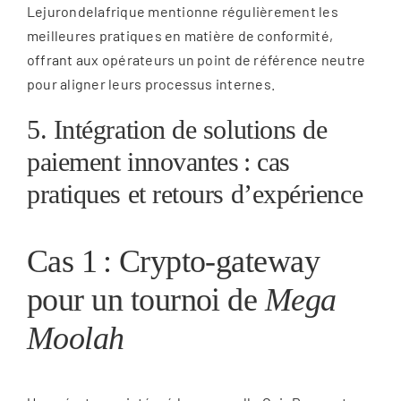
Lejurondelafrique mentionne régulièrement les
meilleures pratiques en matière de conformité,
offrant aux opérateurs un point de référence neutre
pour aligner leurs processus internes.
5. Intégration de solutions de
paiement innovantes : cas
pratiques et retours d’expérience
Cas 1 : Crypto‑gateway
pour un tournoi de
Mega
Moolah