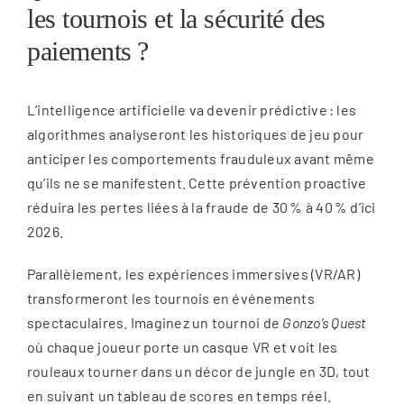
les tournois et la sécurité des
paiements ?
L’intelligence artificielle va devenir prédictive : les
algorithmes analyseront les historiques de jeu pour
anticiper les comportements frauduleux avant même
qu’ils ne se manifestent. Cette prévention proactive
réduira les pertes liées à la fraude de 30 % à 40 % d’ici
2026.
Parallèlement, les expériences immersives (VR/AR)
transformeront les tournois en événements
spectaculaires. Imaginez un tournoi de
Gonzo’s Quest
où chaque joueur porte un casque VR et voit les
rouleaux tourner dans un décor de jungle en 3D, tout
en suivant un tableau de scores en temps réel.