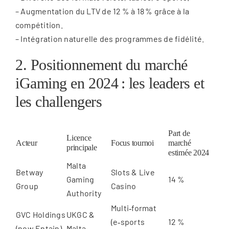
– Augmentation du LTV de 12 % à 18 % grâce à la
compétition.
– Intégration naturelle des programmes de fidélité.
2. Positionnement du marché
iGaming en 2024 : les leaders et
les challengers
Part de
Licence
Acteur
Focus tournoi
marché
principale
estimée 2024
Malta
Betway
Slots & Live
Gaming
14 %
Group
Casino
Authority
Multi‑format
GVC Holdings
UKGC &
(e‑sports
12 %
(now Entain)
Malta