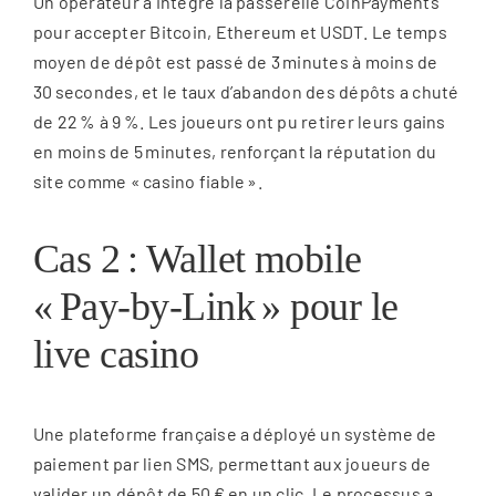
Un opérateur a intégré la passerelle CoinPayments
pour accepter Bitcoin, Ethereum et USDT. Le temps
moyen de dépôt est passé de 3 minutes à moins de
30 secondes, et le taux d’abandon des dépôts a chuté
de 22 % à 9 %. Les joueurs ont pu retirer leurs gains
en moins de 5 minutes, renforçant la réputation du
site comme « casino fiable ».
Cas 2 : Wallet mobile
« Pay‑by‑Link » pour le
live casino
Une plateforme française a déployé un système de
paiement par lien SMS, permettant aux joueurs de
valider un dépôt de 50 € en un clic. Le processus a