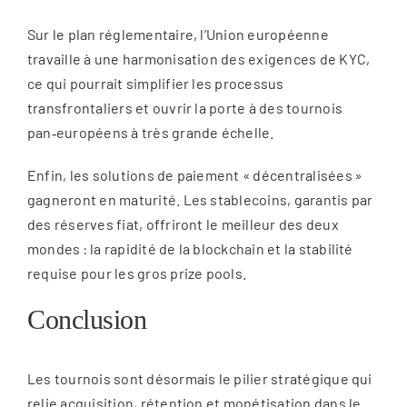
Sur le plan réglementaire, l’Union européenne
travaille à une harmonisation des exigences de KYC,
ce qui pourrait simplifier les processus
transfrontaliers et ouvrir la porte à des tournois
pan‑européens à très grande échelle.
Enfin, les solutions de paiement « décentralisées »
gagneront en maturité. Les stablecoins, garantis par
des réserves fiat, offriront le meilleur des deux
mondes : la rapidité de la blockchain et la stabilité
requise pour les gros prize pools.
Conclusion
Les tournois sont désormais le pilier stratégique qui
relie acquisition, rétention et monétisation dans le