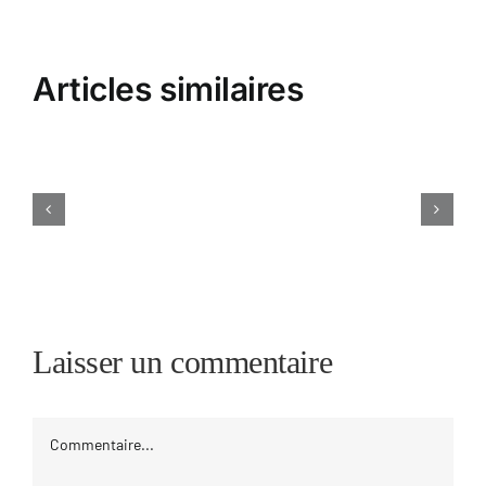
Retrait
Articles similaires
Assignation
Et
Temps
Casino
Alexander
.
zone
française
Play
Laisser un commentaire
Instantly
Commentaire