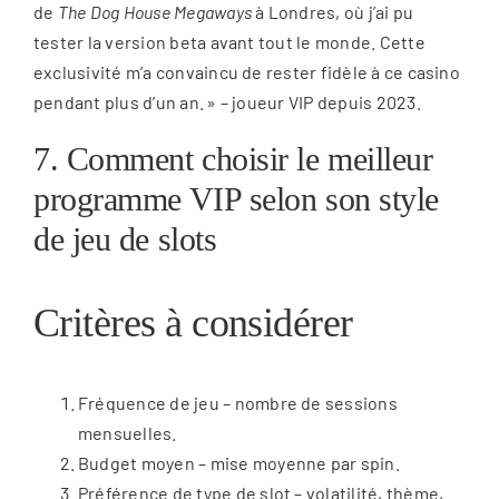
de
The Dog House Megaways
à Londres, où j’ai pu
tester la version beta avant tout le monde. Cette
exclusivité m’a convaincu de rester fidèle à ce casino
pendant plus d’un an. » – joueur VIP depuis 2023.
7. Comment choisir le meilleur
programme VIP selon son style
de jeu de slots
Critères à considérer
Fréquence de jeu – nombre de sessions
mensuelles.
Budget moyen – mise moyenne par spin.
Préférence de type de slot – volatilité, thème,