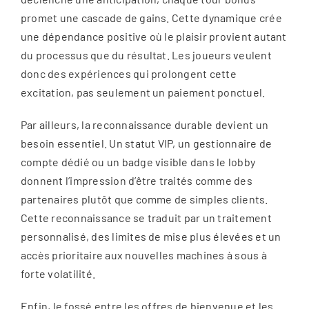
promet une cascade de gains. Cette dynamique crée
une dépendance positive où le plaisir provient autant
du processus que du résultat. Les joueurs veulent
donc des expériences qui prolongent cette
excitation, pas seulement un paiement ponctuel.
Par ailleurs, la reconnaissance durable devient un
besoin essentiel. Un statut VIP, un gestionnaire de
compte dédié ou un badge visible dans le lobby
donnent l’impression d’être traités comme des
partenaires plutôt que comme de simples clients.
Cette reconnaissance se traduit par un traitement
personnalisé, des limites de mise plus élevées et un
accès prioritaire aux nouvelles machines à sous à
forte volatilité.
Enfin, le fossé entre les offres de bienvenue et les