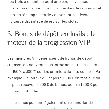
Ces trois éléments créent une boucle vertueuse :
plus le joueur mise, plus il grimpe dans les niveaux, et
plus les récompenses deviennent attractives,
incitant à davantage de jeu sur les slots.
3. Bonus de dépôt exclusifs : le
moteur de la progression VIP
Les membres VIP bénéficient de bonus de dépôt
augmentés, souvent sous forme de multiplicateurs
de 150 % à 300 % sur les premiers dépôts du mois. Par
exemple, un joueur qui dépose 1 000 € en tant que VIP
Or peut recevoir 2 500 € de bonus, contre 1 500 € pour
un joueur standard.
Les casinos publient également un calendrier de
promotions saisonnières : bonus de Noël, tournois