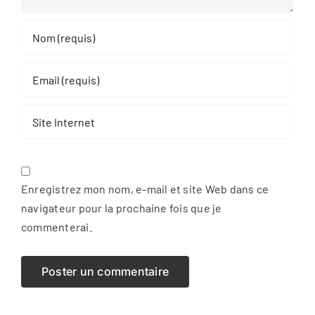
Enregistrez mon nom, e-mail et site Web dans ce
navigateur pour la prochaine fois que je
commenterai.