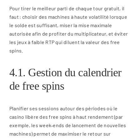
Pour tirer le meilleur parti de chaque tour gratuit, il
faut : choisir des machines à haute volatilité lorsque
le solde est suffisant, miser la mise maximale
autorisée afin de profiter du multiplicateur, et éviter
les jeux à faible RTP qui diluent la valeur des free
spins.
4.1. Gestion du calendrier
de free spins
Planifier ses sessions autour des périodes où le
casino libère des free spins à haut rendement (par
exemple, les week‑ends de lancement de nouvelles
machines) permet de maximiser le retour sur