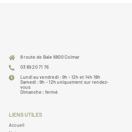
8 route de Bale 6800 Colmar
03 89 20 71 76
Lundi au vendredi : 9h – 12h et 14h 18h
Samedi : 9h – 12h uniquement sur rendez-
vous
Dimanche : fermé
LIENS UTILES
Accueil