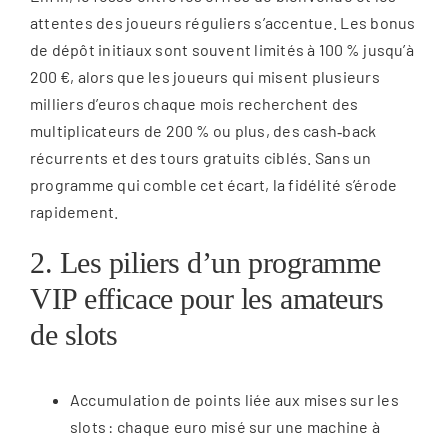
attentes des joueurs réguliers s’accentue. Les bonus
de dépôt initiaux sont souvent limités à 100 % jusqu’à
200 €, alors que les joueurs qui misent plusieurs
milliers d’euros chaque mois recherchent des
multiplicateurs de 200 % ou plus, des cash‑back
récurrents et des tours gratuits ciblés. Sans un
programme qui comble cet écart, la fidélité s’érode
rapidement.
2. Les piliers d’un programme
VIP efficace pour les amateurs
de slots
Accumulation de points liée aux mises sur les
slots : chaque euro misé sur une machine à