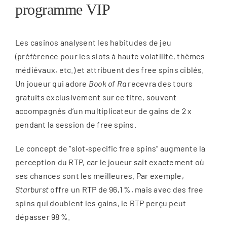
programme VIP
Les casinos analysent les habitudes de jeu
(préférence pour les slots à haute volatilité, thèmes
médiévaux, etc.) et attribuent des free spins ciblés.
Un joueur qui adore
Book of Ra
recevra des tours
gratuits exclusivement sur ce titre, souvent
accompagnés d’un multiplicateur de gains de 2 x
pendant la session de free spins.
Le concept de “slot‑specific free spins” augmente la
perception du RTP, car le joueur sait exactement où
ses chances sont les meilleures. Par exemple,
Starburst
offre un RTP de 96,1 %, mais avec des free
spins qui doublent les gains, le RTP perçu peut
dépasser 98 %.