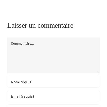
εντός
Ελλάδας
Play
for
Laisser un commentaire
Real
Spinanga
Casino
Commentaire