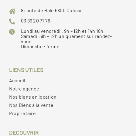
8 route de Bale 6800 Colmar
03 89 20 71 76
Lundi au vendredi : 9h – 12h et 14h 18h
Samedi : 9h – 12h uniquement sur rendez-
vous
Dimanche : fermé
LIENS UTILES
Accueil
Notre agence
Nos biens en location
Nos Biens à la vente
Propriétaire
DÉCOUVRIR