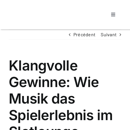
Passer
au
Toggle
contenu
Navigati
Accueil
Précédent
Suivant
Notre a
Klangvolle
Propriét
Gewinne: Wie
Locatair
Musik das
Spielerlebnis im
Nos Bie
Contact