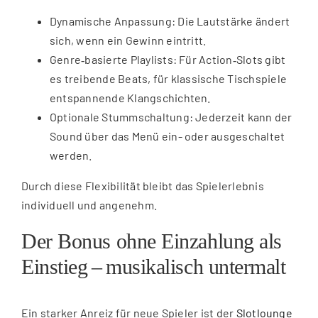
Dynamische Anpassung: Die Lautstärke ändert
sich, wenn ein Gewinn eintritt.
Genre‑basierte Playlists: Für Action‑Slots gibt
es treibende Beats, für klassische Tischspiele
entspannende Klangschichten.
Optionale Stummschaltung: Jederzeit kann der
Sound über das Menü ein- oder ausgeschaltet
werden.
Durch diese Flexibilität bleibt das Spielerlebnis
individuell und angenehm.
Der Bonus ohne Einzahlung als
Einstieg – musikalisch untermalt
Ein starker Anreiz für neue Spieler ist der
Slotlounge