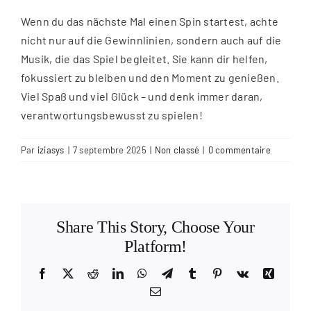
Wenn du das nächste Mal einen Spin startest, achte
nicht nur auf die Gewinnlinien, sondern auch auf die
Musik, die das Spiel begleitet. Sie kann dir helfen,
fokussiert zu bleiben und den Moment zu genießen.
Viel Spaß und viel Glück – und denk immer daran,
verantwortungsbewusst zu spielen!
Par
iziasys
|
7 septembre 2025
|
Non classé
|
0 commentaire
Share This Story, Choose Your
Platform!
Facebook
X
Reddit
LinkedIn
WhatsApp
Telegram
Tumblr
Pinterest
Vk
Xing
Email