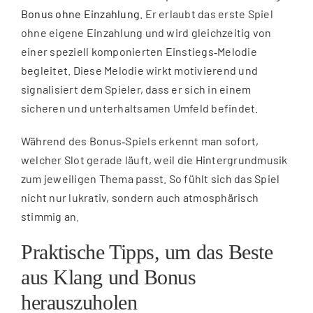
Bonus ohne Einzahlung
. Er erlaubt das erste Spiel
ohne eigene Einzahlung und wird gleichzeitig von
einer speziell komponierten Einstiegs‑Melodie
begleitet. Diese Melodie wirkt motivierend und
signalisiert dem Spieler, dass er sich in einem
sicheren und unterhaltsamen Umfeld befindet.
Während des Bonus‑Spiels erkennt man sofort,
welcher Slot gerade läuft, weil die Hintergrundmusik
zum jeweiligen Thema passt. So fühlt sich das Spiel
nicht nur lukrativ, sondern auch atmosphärisch
stimmig an.
Praktische Tipps, um das Beste
aus Klang und Bonus
herauszuholen