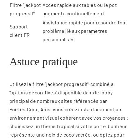
Filtre “jackpot
Accès rapide aux tables où le pot
progressif”
augmente continuellement
Assistance rapide pour résoudre tout
Support
problème lié aux paramètres
client FR
personnalisés
Astuce pratique
Utilisez le filtre “jackpot progressif” combiné à
“options décoratives” disponible dans le lobby
principal de nombreux sites référencés par
Poetes.Com . Ainsi vous créez instantanément un
environnement visuel cohérent avec vos croyances :
choisissez un thème tropical si votre porte‑bonheur
représente une noix de coco sacrée, ou optez pour