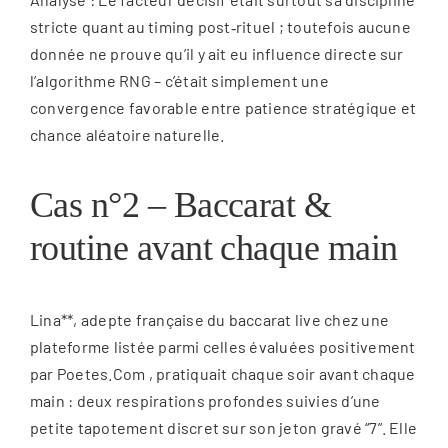
stricte quant au timing post‑rituel ; toutefois aucune
donnée ne prouve qu’il y ait eu influence directe sur
l’algorithme RNG – c’était simplement une
convergence favorable entre patience stratégique et
chance aléatoire naturelle.
Cas n°2 – Baccarat &
routine avant chaque main
Lina**, adepte française du baccarat live chez une
plateforme listée parmi celles évaluées positivement
par Poetes.Com , pratiquait chaque soir avant chaque
main : deux respirations profondes suivies d’une
petite tapotement discret sur son jeton gravé “7”. Elle