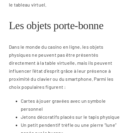
le tableau virtuel.
Les objets porte‑bonne
Dans le monde du casino en ligne, les objets
physiques ne peuvent pas être présentés
directement à la table virtuelle, mais ils peuvent
influencer l’état d’esprit grâce à leur présence à
proximité du clavier ou du smartphone. Parmi les
choix populaires figurent :
Cartes à jouer gravées avec un symbole
personnel
Jetons décoratifs placés sur le tapis physique
Un petit pendentif trèfle ou une pierre “lune”
posée sur le bureau