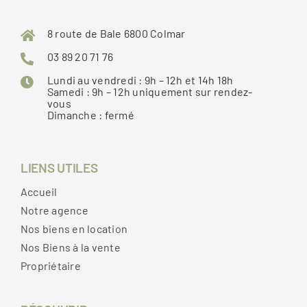
8 route de Bale 6800 Colmar
03 89 20 71 76
Lundi au vendredi : 9h – 12h et 14h 18h
Samedi : 9h – 12h uniquement sur rendez-
vous
Dimanche : fermé
LIENS UTILES
Accueil
Notre agence
Nos biens en location
Nos Biens à la vente
Propriétaire