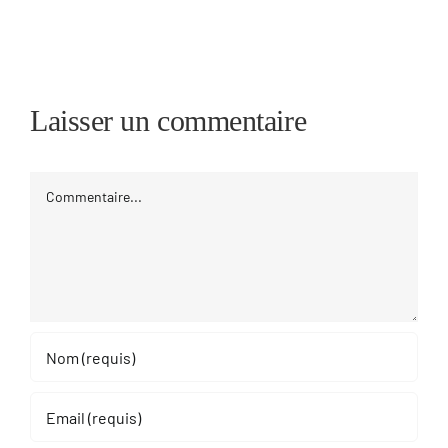
.
Norway
Join
Now
LiliBet
Laisser un commentaire
Casino
Commentaire