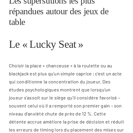
Les superstitions les plus
répandues autour des jeux de
table
Le « Lucky Seat »
Choisir la place « chanceuse » à la roulette ou au
blackjack est plus qu’un simple caprice ; c’est un acte
qui conditionne la concentration du joueur. Des
études psychologiques montrent que lorsqu’un
joueur s’assoit sur le siège qu’il considère favorisé –
souvent celui où il a remporté son premier gain – son
niveau d’anxiété chute de près de 12 %. Cette
détente accrue améliore la prise de décision et réduit
les erreurs de timing lors du placement des mises sur