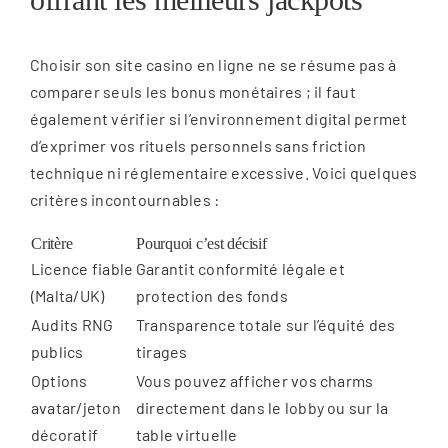
Choisir son site casino en ligne ne se résume pas à
comparer seuls les bonus monétaires ; il faut
également vérifier si l’environnement digital permet
d’exprimer vos rituels personnels sans friction
technique ni réglementaire excessive. Voici quelques
critères incontournables :
Critère
Pourquoi c’est décisif
Licence fiable
Garantit conformité légale et
(Malta/UK)
protection des fonds
Audits RNG
Transparence totale sur l’équité des
publics
tirages
Options
Vous pouvez afficher vos charms
avatar/jeton
directement dans le lobby ou sur la
décoratif
table virtuelle