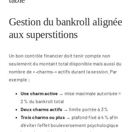
Gestion du bankroll alignée
aux superstitions
Un bon contrôle financier doit tenir compte non
seulement du montant total disponible mais aussi du
nombre de «‑charms‑» actifs durant la session. Par
exemple :
Une charm active
→ mise maximale autorisée =
2 % du bankroll total
Deux charms actifs
→ limite portée à 3 %
Trois charms ou plus
→ plafond fixé à 4 % afin
d’éviter l’effet bouleversement psychologique