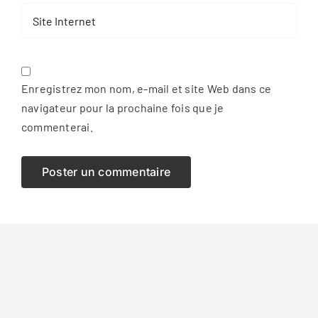
Enregistrez mon nom, e-mail et site Web dans ce
navigateur pour la prochaine fois que je
commenterai.