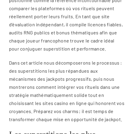
positionne comme la référence incontournable pour
comparer les plateformes où vos rituels peuvent
réellement porter leurs fruits. En tant que site
d’évaluation indépendant, il compile licences fiables,
audits RNG publics et bonus thématiques afin que
chaque joueur francophone trouve le cadre idéal
pour conjuguer superstition et performance.
Dans cet article nous décomposerons le processus :
des superstitions les plus répandues aux
mécanismes des jackpots progressifs, puis nous
montrerons comment intégrer vos rituels dans une
stratégie mathématiquement solide tout en
choisissant les sites casino en ligne qui honorent vos
croyances. Préparez vos charms ; il est temps de
transformer chaque mise en opportunité de jackpot.