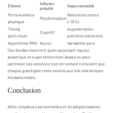
Influence
Élément
Impact mesurable
probable
Porte‑bonheur
Réduction stress
Psychologique
physique
(~10%)
Timing
Augmentation
Cognitif
post‑rituel
précision décisions
Algorithme RNG
Aucun
Variabilité pure
Ces études montrent qu’en associant rigueur
analytique et superstition bien dosée on peut
optimiser ses sessions tout en restant conscient que
chaque grand gain reste soumis aux lois statistiques
fondamentales.
Conclusion
Allier croyances personnelles et stratégies basées