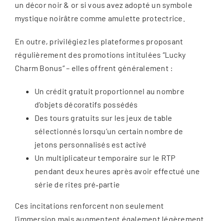
un décor noir & or si vous avez adopté un symbole
mystique noirâtre comme amulette protectrice.
En outre, privilégiez les plateformes proposant
régulièrement des promotions intitulées “Lucky
Charm Bonus” – elles offrent généralement :
Un crédit gratuit proportionnel au nombre
d’objets décoratifs possédés
Des tours gratuits sur les jeux de table
sélectionnés lorsqu’un certain nombre de
jetons personnalisés est activé
Un multiplicateur temporaire sur le RTP
pendant deux heures après avoir effectué une
série de rites pré‑partie
Ces incitations renforcent non seulement
l’immersion mais augmentent également légèrement