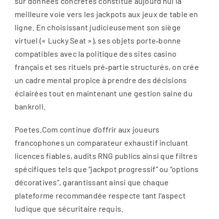
sur données concrètes constitue aujourd’hui la
meilleure voie vers les jackpots aux jeux de table en
ligne. En choisissant judicieusement son siège
virtuel (« Lucky Seat »), ses objets porte‑bonne
compatibles avec la politique des sites casino
français et ses rituels pré‑partie structurés, on crée
un cadre mental propice à prendre des décisions
éclairées tout en maintenant une gestion saine du
bankroll.
Poetes.Com continue d’offrir aux joueurs
francophones un comparateur exhaustif incluant
licences fiables, audits RNG publics ainsi que filtres
spécifiques tels que “jackpot progressif” ou “options
décoratives”, garantissant ainsi que chaque
plateforme recommandée respecte tant l’aspect
ludique que sécuritaire requis.