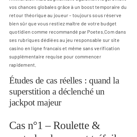
vos chances globales grâce à un boost temporaire du
retour théorique au joueur – toujours sous réserve
bien sûr que vous restiez maître de votre budget
quotidien comme recommandé par Poetes.Com dans
ses rubriques dédiées au jeu responsable sur site
casino en ligne francais et même sans verification
supplémentaire requise pour commencer
rapidement.
Études de cas réelles : quand la
superstition a déclenché un
jackpot majeur
Cas n°1 – Roulette &