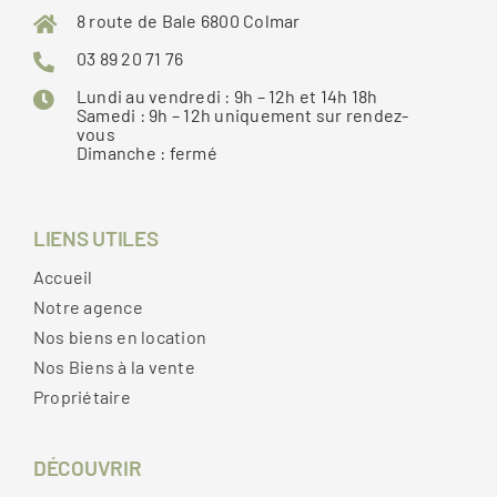
8 route de Bale 6800 Colmar
03 89 20 71 76
Lundi au vendredi : 9h – 12h et 14h 18h
Samedi : 9h – 12h uniquement sur rendez-
vous
Dimanche : fermé
LIENS UTILES
Accueil
Notre agence
Nos biens en location
Nos Biens à la vente
Propriétaire
DÉCOUVRIR