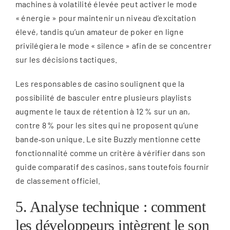
machines à volatilité élevée peut activer le mode
« énergie » pour maintenir un niveau d’excitation
élevé, tandis qu’un amateur de poker en ligne
privilégiera le mode « silence » afin de se concentrer
sur les décisions tactiques.
Les responsables de casino soulignent que la
possibilité de basculer entre plusieurs playlists
augmente le taux de rétention à 12 % sur un an,
contre 8 % pour les sites qui ne proposent qu’une
bande‑son unique. Le site Buzzly mentionne cette
fonctionnalité comme un critère à vérifier dans son
guide comparatif des casinos, sans toutefois fournir
de classement officiel.
5. Analyse technique : comment
les développeurs intègrent le son