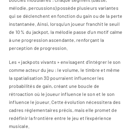
mélodie, percussions) possède plusieurs variantes
qui se déclenchent en fonction du gain ou de la perte
instantanée. Ainsi, lorsqu’un joueur franchit le seuil
de 10 % du jackpot, la mélodie passe d’un motif calme
à une progression ascendante, renforçant la
perception de progression.
Les « jackpots vivants » envisagent d’intégrer le son
comme acteur du jeu : le volume, le timbre et même
la spatialisation 3D pourraient influencer les
probabilités de gain, créant une boucle de
rétroaction où le joueur influence le son et le son
influence le joueur. Cette évolution nécessitera des
cadres réglementaires précis, mais elle promet de
redéfinir la frontière entre le jeu et l’expérience
musicale.