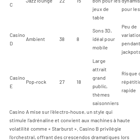
Jazz lounge
22
15
bon pour les
dynami
C
jeux de
pour les
table
Peu de
Sons 3D,
Casino
variatio
Ambient
38
8
idéal pour
D
pendant
mobile
jackpot
Large
attrait
Risque 
Casino
grand
Pop‑rock
27
18
répétiti
E
public,
rapide
thèmes
saisonniers
Casino A mise sur l’électro‑house, un style qui
stimule l’adrénaline et convient aux machines à haute
volatilité comme « Starburst ». Casino B privilégie
l’orchestral, offrant des crescendos dramatiques lors