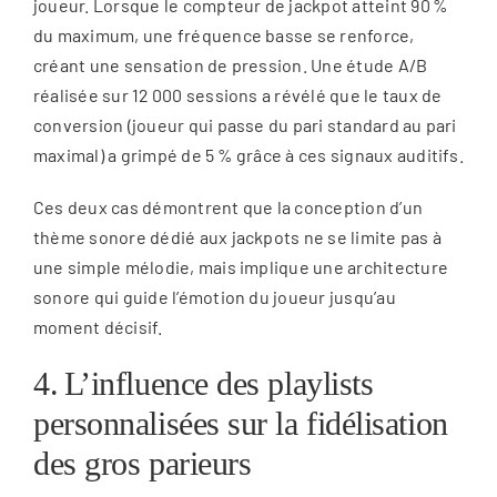
joueur. Lorsque le compteur de jackpot atteint 90 %
du maximum, une fréquence basse se renforce,
créant une sensation de pression. Une étude A/B
réalisée sur 12 000 sessions a révélé que le taux de
conversion (joueur qui passe du pari standard au pari
maximal) a grimpé de 5 % grâce à ces signaux auditifs.
Ces deux cas démontrent que la conception d’un
thème sonore dédié aux jackpots ne se limite pas à
une simple mélodie, mais implique une architecture
sonore qui guide l’émotion du joueur jusqu’au
moment décisif.
4. L’influence des playlists
personnalisées sur la fidélisation
des gros parieurs