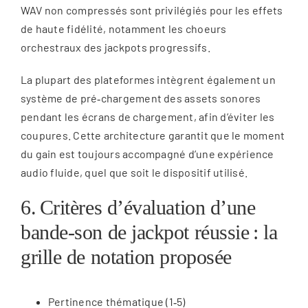
WAV non compressés sont privilégiés pour les effets
de haute fidélité, notamment les choeurs
orchestraux des jackpots progressifs.
La plupart des plateformes intègrent également un
système de pré‑chargement des assets sonores
pendant les écrans de chargement, afin d’éviter les
coupures. Cette architecture garantit que le moment
du gain est toujours accompagné d’une expérience
audio fluide, quel que soit le dispositif utilisé.
6. Critères d’évaluation d’une
bande‑son de jackpot réussie : la
grille de notation proposée
Pertinence thématique (1‑5)