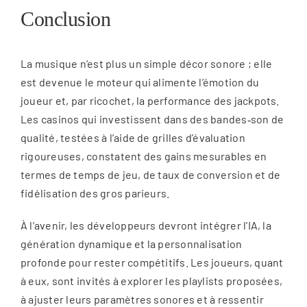
Conclusion
La musique n’est plus un simple décor sonore ; elle
est devenue le moteur qui alimente l’émotion du
joueur et, par ricochet, la performance des jackpots.
Les casinos qui investissent dans des bandes‑son de
qualité, testées à l’aide de grilles d’évaluation
rigoureuses, constatent des gains mesurables en
termes de temps de jeu, de taux de conversion et de
fidélisation des gros parieurs.
À l’avenir, les développeurs devront intégrer l’IA, la
génération dynamique et la personnalisation
profonde pour rester compétitifs. Les joueurs, quant
à eux, sont invités à explorer les playlists proposées,
à ajuster leurs paramètres sonores et à ressentir