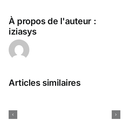
À propos de l'auteur :
iziasys
Raging
Articles similaires
Bull
200
Free
Chip
Casino
Likesbet