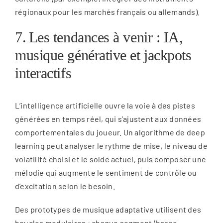
régionaux pour les marchés français ou allemands).
7. Les tendances à venir : IA,
musique générative et jackpots
interactifs
L’intelligence artificielle ouvre la voie à des pistes
générées en temps réel, qui s’ajustent aux données
comportementales du joueur. Un algorithme de deep
learning peut analyser le rythme de mise, le niveau de
volatilité choisi et le solde actuel, puis composer une
mélodie qui augmente le sentiment de contrôle ou
d’excitation selon le besoin.
Des prototypes de musique adaptative utilisent des
boucles modulaires : chaque segment (basse,