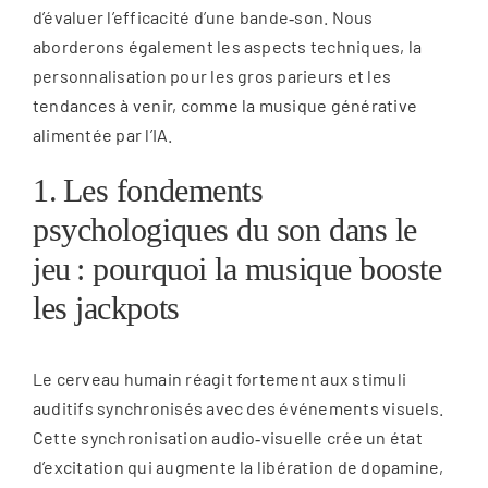
d’évaluer l’efficacité d’une bande‑son. Nous
aborderons également les aspects techniques, la
personnalisation pour les gros parieurs et les
tendances à venir, comme la musique générative
alimentée par l’IA.
1. Les fondements
psychologiques du son dans le
jeu : pourquoi la musique booste
les jackpots
Le cerveau humain réagit fortement aux stimuli
auditifs synchronisés avec des événements visuels.
Cette synchronisation audio‑visuelle crée un état
d’excitation qui augmente la libération de dopamine,