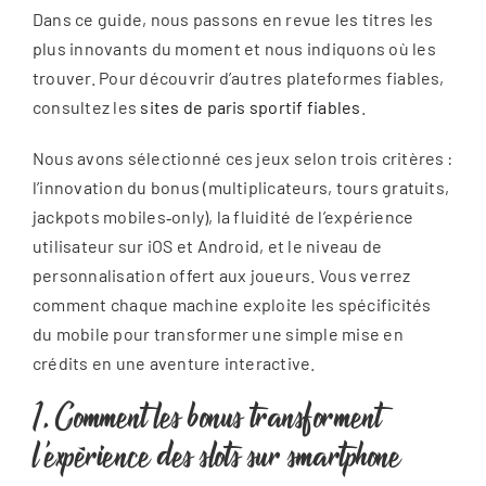
Dans ce guide, nous passons en revue les titres les
plus innovants du moment et nous indiquons où les
trouver. Pour découvrir d’autres plateformes fiables,
consultez les
sites de paris sportif fiables
.
Nous avons sélectionné ces jeux selon trois critères :
l’innovation du bonus (multiplicateurs, tours gratuits,
jackpots mobiles‑only), la fluidité de l’expérience
utilisateur sur iOS et Android, et le niveau de
personnalisation offert aux joueurs. Vous verrez
comment chaque machine exploite les spécificités
du mobile pour transformer une simple mise en
crédits en une aventure interactive.
1. Comment les bonus transforment
l’expérience des slots sur smartphone