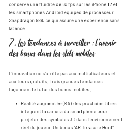
conserve une fluidité de 60 fps sur les iPhone 12 et
les smartphones Android équipés de processeur
Snapdragon 888, ce qui assure une expérience sans
latence.
7. Les tendances à surveiller : l’avenir
des bonus dans les slots mobiles
L’innovation ne s’arrête pas aux multiplicateurs et
aux tours gratuits. Trois grandes tendances
façonnent le futur des bonus mobiles.
Réalité augmentée (RA) : les prochains titres
intègrent la caméra du smartphone pour
projeter des symboles 3D dans l’environnement
réel du joueur. Un bonus “AR Treasure Hunt”