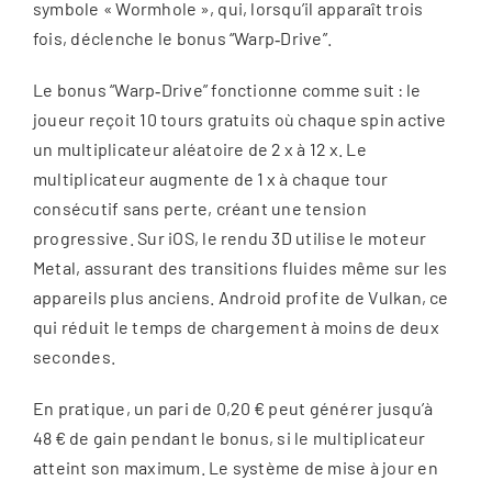
symbole « Wormhole », qui, lorsqu’il apparaît trois
fois, déclenche le bonus “Warp‑Drive”.
Le bonus “Warp‑Drive” fonctionne comme suit : le
joueur reçoit 10 tours gratuits où chaque spin active
un multiplicateur aléatoire de 2 x à 12 x. Le
multiplicateur augmente de 1 x à chaque tour
consécutif sans perte, créant une tension
progressive. Sur iOS, le rendu 3D utilise le moteur
Metal, assurant des transitions fluides même sur les
appareils plus anciens. Android profite de Vulkan, ce
qui réduit le temps de chargement à moins de deux
secondes.
En pratique, un pari de 0,20 € peut générer jusqu’à
48 € de gain pendant le bonus, si le multiplicateur
atteint son maximum. Le système de mise à jour en