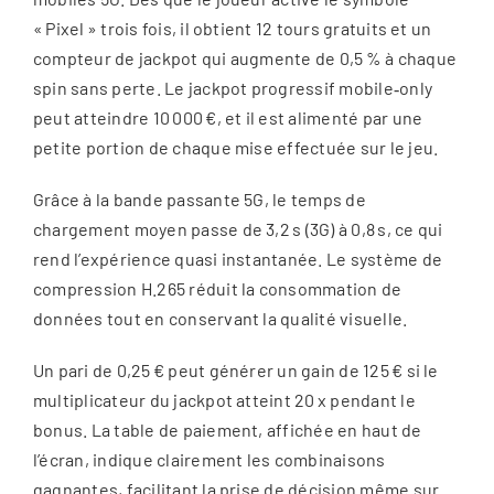
« Pixel » trois fois, il obtient 12 tours gratuits et un
compteur de jackpot qui augmente de 0,5 % à chaque
spin sans perte. Le jackpot progressif mobile‑only
peut atteindre 10 000 €, et il est alimenté par une
petite portion de chaque mise effectuée sur le jeu.
Grâce à la bande passante 5G, le temps de
chargement moyen passe de 3,2 s (3G) à 0,8 s, ce qui
rend l’expérience quasi instantanée. Le système de
compression H.265 réduit la consommation de
données tout en conservant la qualité visuelle.
Un pari de 0,25 € peut générer un gain de 125 € si le
multiplicateur du jackpot atteint 20 x pendant le
bonus. La table de paiement, affichée en haut de
l’écran, indique clairement les combinaisons
gagnantes, facilitant la prise de décision même sur