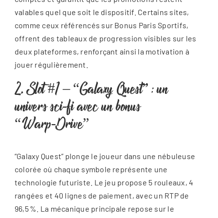
valables quel que soit le dispositif. Certains sites,
comme ceux référencés sur Bonus Paris Sportifs,
offrent des tableaux de progression visibles sur les
deux plateformes, renforçant ainsi la motivation à
jouer régulièrement.
2. Slot #1 – “Galaxy Quest” : un
univers sci‑fi avec un bonus
“Warp‑Drive”
“Galaxy Quest” plonge le joueur dans une nébuleuse
colorée où chaque symbole représente une
technologie futuriste. Le jeu propose 5 rouleaux, 4
rangées et 40 lignes de paiement, avec un RTP de
96,5 %. La mécanique principale repose sur le