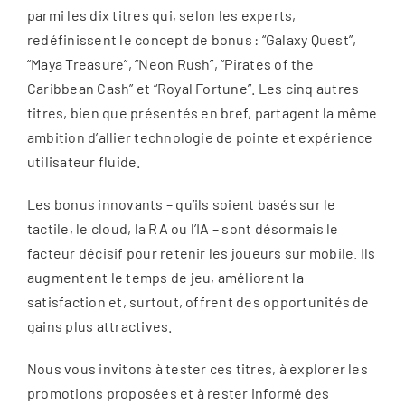
parmi les dix titres qui, selon les experts,
redéfinissent le concept de bonus : “Galaxy Quest”,
“Maya Treasure”, “Neon Rush”, “Pirates of the
Caribbean Cash” et “Royal Fortune”. Les cinq autres
titres, bien que présentés en bref, partagent la même
ambition d’allier technologie de pointe et expérience
utilisateur fluide.
Les bonus innovants – qu’ils soient basés sur le
tactile, le cloud, la RA ou l’IA – sont désormais le
facteur décisif pour retenir les joueurs sur mobile. Ils
augmentent le temps de jeu, améliorent la
satisfaction et, surtout, offrent des opportunités de
gains plus attractives.
Nous vous invitons à tester ces titres, à explorer les
promotions proposées et à rester informé des