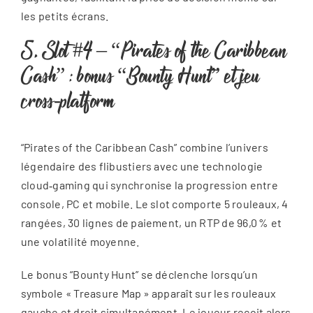
les petits écrans.
5. Slot #4 – “Pirates of the Caribbean
Cash” : bonus “Bounty Hunt” et jeu
cross‑platform
“Pirates of the Caribbean Cash” combine l’univers
légendaire des flibustiers avec une technologie
cloud‑gaming qui synchronise la progression entre
console, PC et mobile. Le slot comporte 5 rouleaux, 4
rangées, 30 lignes de paiement, un RTP de 96,0 % et
une volatilité moyenne.
Le bonus “Bounty Hunt” se déclenche lorsqu’un
symbole « Treasure Map » apparaît sur les rouleaux
gauche et droit simultanément. Le joueur reçoit alors