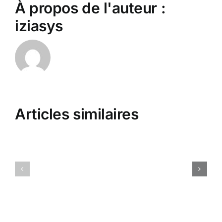
À propos de l'auteur :
iziasys
Faster
Backdown
Table
Articles similaires
(
Plot
Particularly
And
With
Hot
Crypto
Cassino
)
.
—
Norway
NZ
Join
Spin
Now