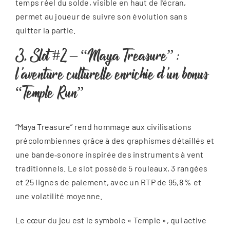
temps réel du solde, visible en haut de l’écran,
permet au joueur de suivre son évolution sans
quitter la partie.
3. Slot #2 – “Maya Treasure” :
l’aventure culturelle enrichie d’un bonus
“Temple Run”
“Maya Treasure” rend hommage aux civilisations
précolombiennes grâce à des graphismes détaillés et
une bande‑sonore inspirée des instruments à vent
traditionnels. Le slot possède 5 rouleaux, 3 rangées
et 25 lignes de paiement, avec un RTP de 95,8 % et
une volatilité moyenne.
Le cœur du jeu est le symbole « Temple », qui active