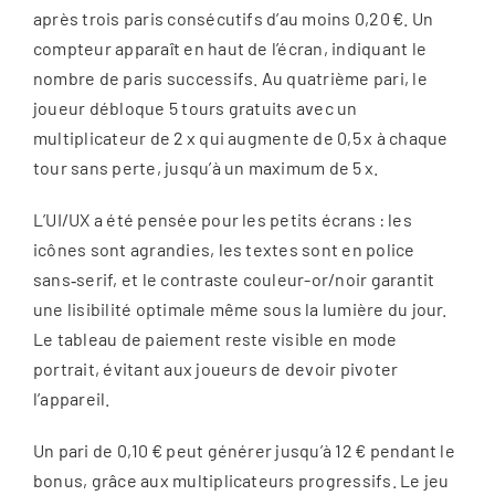
après trois paris consécutifs d’au moins 0,20 €. Un
compteur apparaît en haut de l’écran, indiquant le
nombre de paris successifs. Au quatrième pari, le
joueur débloque 5 tours gratuits avec un
multiplicateur de 2 x qui augmente de 0,5 x à chaque
tour sans perte, jusqu’à un maximum de 5 x.
L’UI/UX a été pensée pour les petits écrans : les
icônes sont agrandies, les textes sont en police
sans‑serif, et le contraste couleur-or/noir garantit
une lisibilité optimale même sous la lumière du jour.
Le tableau de paiement reste visible en mode
portrait, évitant aux joueurs de devoir pivoter
l’appareil.
Un pari de 0,10 € peut générer jusqu’à 12 € pendant le
bonus, grâce aux multiplicateurs progressifs. Le jeu