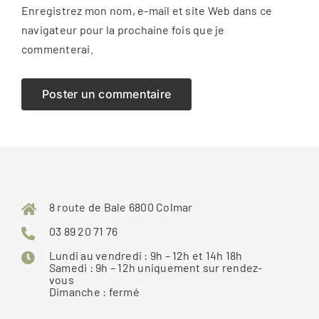
Enregistrez mon nom, e-mail et site Web dans ce
navigateur pour la prochaine fois que je
commenterai.
8 route de Bale 6800 Colmar
03 89 20 71 76
Lundi au vendredi : 9h – 12h et 14h 18h
Samedi : 9h – 12h uniquement sur rendez-
vous
Dimanche : fermé