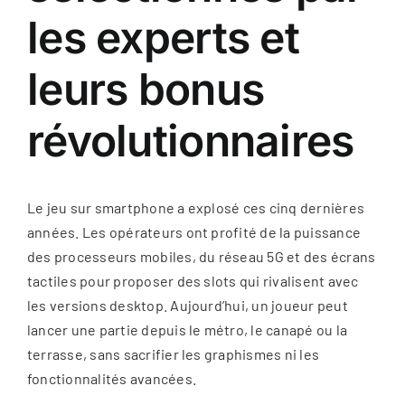
les experts et
Espace Client
leurs bonus
La carte
révolutionnaires
Le jeu sur smartphone a explosé ces cinq dernières
années. Les opérateurs ont profité de la puissance
des processeurs mobiles, du réseau 5G et des écrans
tactiles pour proposer des slots qui rivalisent avec
les versions desktop. Aujourd’hui, un joueur peut
lancer une partie depuis le métro, le canapé ou la
terrasse, sans sacrifier les graphismes ni les
fonctionnalités avancées.