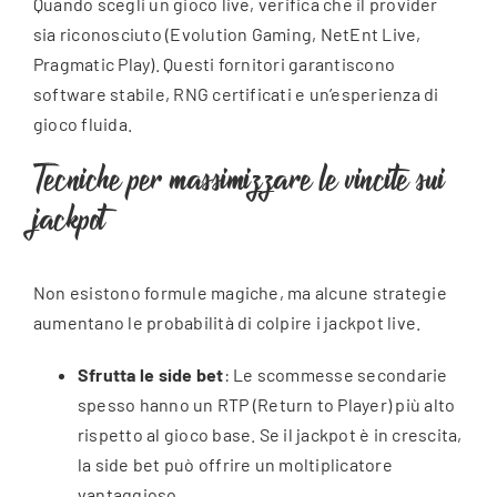
Quando scegli un gioco live, verifica che il provider
sia riconosciuto (Evolution Gaming, NetEnt Live,
Pragmatic Play). Questi fornitori garantiscono
software stabile, RNG certificati e un’esperienza di
gioco fluida.
Tecniche per massimizzare le vincite sui
jackpot
Non esistono formule magiche, ma alcune strategie
aumentano le probabilità di colpire i jackpot live.
Sfrutta le side bet
: Le scommesse secondarie
spesso hanno un RTP (Return to Player) più alto
rispetto al gioco base. Se il jackpot è in crescita,
la side bet può offrire un moltiplicatore
vantaggioso.