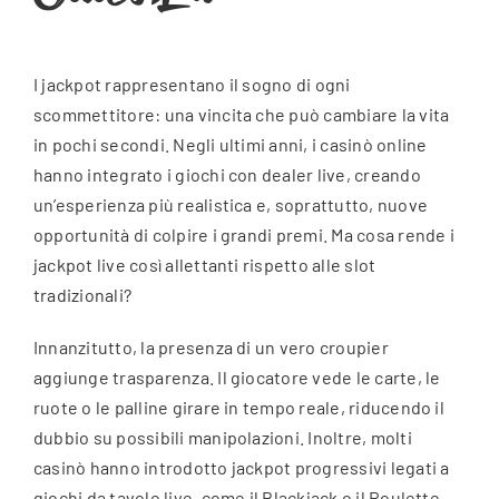
I jackpot rappresentano il sogno di ogni
scommettitore: una vincita che può cambiare la vita
in pochi secondi. Negli ultimi anni, i casinò online
hanno integrato i giochi con dealer live, creando
un’esperienza più realistica e, soprattutto, nuove
opportunità di colpire i grandi premi. Ma cosa rende i
jackpot live così allettanti rispetto alle slot
tradizionali?
Innanzitutto, la presenza di un vero croupier
aggiunge trasparenza. Il giocatore vede le carte, le
ruote o le palline girare in tempo reale, riducendo il
dubbio su possibili manipolazioni. Inoltre, molti
casinò hanno introdotto jackpot progressivi legati a
giochi da tavolo live, come il Blackjack o il Roulette,