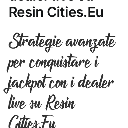
Resin Cities.Eu
Espace Client
La carte
Strategie avanzate
per conquistare i
jackpot con i dealer
live su Resin
Cities.Eu