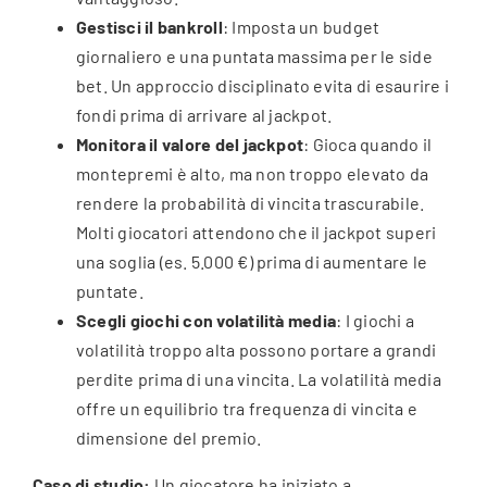
Gestisci il bankroll
: Imposta un budget
giornaliero e una puntata massima per le side
bet. Un approccio disciplinato evita di esaurire i
fondi prima di arrivare al jackpot.
Monitora il valore del jackpot
: Gioca quando il
montepremi è alto, ma non troppo elevato da
rendere la probabilità di vincita trascurabile.
Molti giocatori attendono che il jackpot superi
una soglia (es. 5.000 €) prima di aumentare le
puntate.
Scegli giochi con volatilità media
: I giochi a
volatilità troppo alta possono portare a grandi
perdite prima di una vincita. La volatilità media
offre un equilibrio tra frequenza di vincita e
dimensione del premio.
Caso di studio:
Un giocatore ha iniziato a