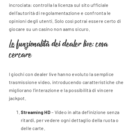
incrociata: controlla la licenza sul sito ufficiale
dell’autorità di regolamentazione e confronta le
opinioni degli utenti. Solo così potrai essere certo di
giocare su un casino non aams sicuro.
Le funzionalità dei dealer live: cosa
cercare
I giochi con dealer live hanno evoluto la semplice
trasmissione video, introducendo caratteristiche che
migliorano l’interazione e la possibilità di vincere
jackpot.
Streaming HD
– Video in alta definizione senza
ritardi, per vedere ogni dettaglio della ruota o
delle carte.