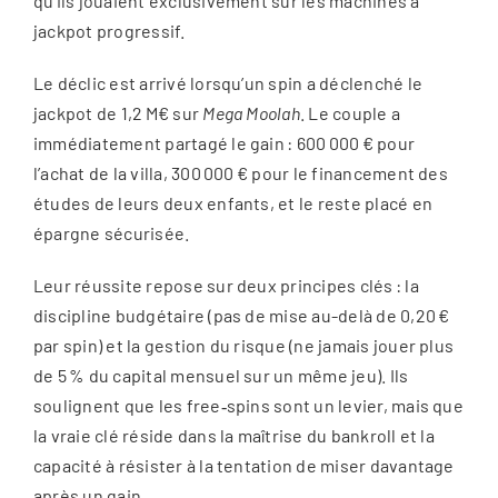
qu’ils jouaient exclusivement sur les machines à
jackpot progressif.
Le déclic est arrivé lorsqu’un spin a déclenché le
jackpot de 1,2 M€ sur
Mega Moolah
. Le couple a
immédiatement partagé le gain : 600 000 € pour
l’achat de la villa, 300 000 € pour le financement des
études de leurs deux enfants, et le reste placé en
épargne sécurisée.
Leur réussite repose sur deux principes clés : la
discipline budgétaire (pas de mise au-delà de 0,20 €
par spin) et la gestion du risque (ne jamais jouer plus
de 5 % du capital mensuel sur un même jeu). Ils
soulignent que les free‑spins sont un levier, mais que
la vraie clé réside dans la maîtrise du bankroll et la
capacité à résister à la tentation de miser davantage
après un gain.