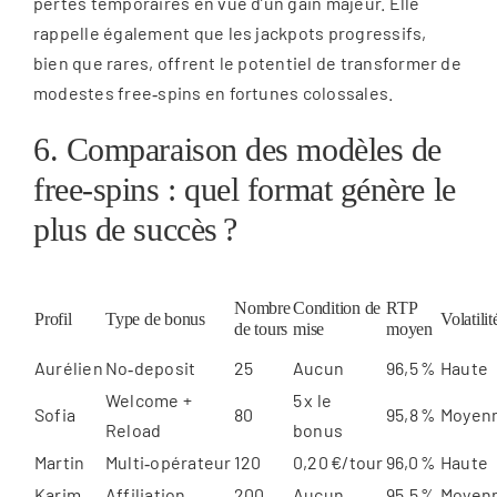
pertes temporaires en vue d’un gain majeur. Elle
rappelle également que les jackpots progressifs,
bien que rares, offrent le potentiel de transformer de
modestes free‑spins en fortunes colossales.
6. Comparaison des modèles de
free‑spins : quel format génère le
plus de succès ?
Nombre
Condition de
RTP
Profil
Type de bonus
Volatilit
de tours
mise
moyen
Aurélien
No‑deposit
25
Aucun
96,5 %
Haute
Welcome +
5 x le
Sofia
80
95,8 %
Moyen
Reload
bonus
Martin
Multi‑opérateur
120
0,20 €/tour
96,0 %
Haute
Karim
Affiliation
200
Aucun
95,5 %
Moyen