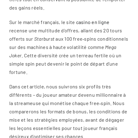
des gains réels.
Sur le marché français, le site
casino en ligne
recense une multitude d’offres, allant des 20 tours
offerts sur
Starburst
aux 100 free‑spins conditionnels
sur des machines à haute volatilité comme
Mega
Joker
. Cette diversité crée un terreau fertile où un
simple spin peut devenir le point de départ d’une
fortune.
Dans cet article, nous suivrons six profils très
différents – du joueur amateur devenu millionnaire à
la streameuse qui monétise chaque free‑spin. Nous
comparerons les formats de bonus, les conditions de
mise et les stratégies employées, avant de dégager
les leçons essentielles pour tout joueur français
désireux d’optimiser ses chances.