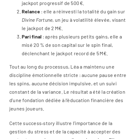
jackpot progressif de 500 €.
Relance
: elle a réinvesti la totalité du gain sur
Divine Fortune
, un jeu à volatilité élevée, visant
le jackpot de 2 M€.
Pari final
: après plusieurs petits gains, elle a
misé 20 % de son capital sur le spin final,
déclenchant le jackpot record de 5 M€.
Tout au long du processus, Léa a maintenu une
discipline émotionnelle stricte : aucune pause entre
les spins, aucune décision impulsive, et un suivi
constant de la variance. Le résultat a été la création
d’une fondation dédiée à l’éducation financière des
jeunes joueurs.
Cette success‑story illustre l’importance de la
gestion du stress et de la capacité à accepter des