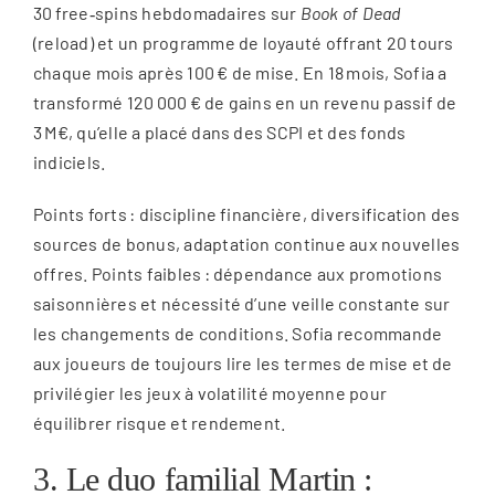
30 free‑spins hebdomadaires sur
Book of Dead
(reload) et un programme de loyauté offrant 20 tours
chaque mois après 100 € de mise. En 18 mois, Sofia a
transformé 120 000 € de gains en un revenu passif de
3 M€, qu’elle a placé dans des SCPI et des fonds
indiciels.
Points forts : discipline financière, diversification des
sources de bonus, adaptation continue aux nouvelles
offres. Points faibles : dépendance aux promotions
saisonnières et nécessité d’une veille constante sur
les changements de conditions. Sofia recommande
aux joueurs de toujours lire les termes de mise et de
privilégier les jeux à volatilité moyenne pour
équilibrer risque et rendement.
3. Le duo familial Martin :