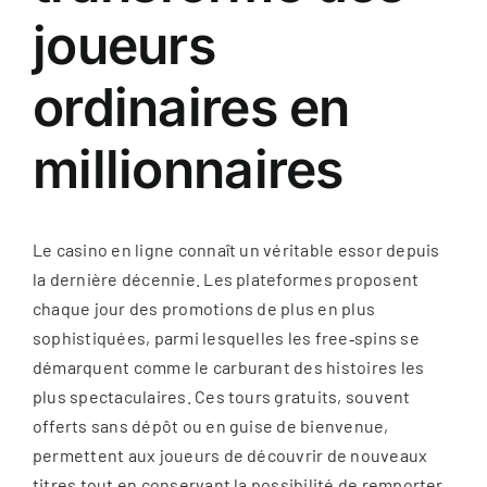
joueurs
Espace Client
ordinaires en
La carte
millionnaires
Le casino en ligne connaît un véritable essor depuis
la dernière décennie. Les plateformes proposent
chaque jour des promotions de plus en plus
sophistiquées, parmi lesquelles les free‑spins se
démarquent comme le carburant des histoires les
plus spectaculaires. Ces tours gratuits, souvent
offerts sans dépôt ou en guise de bienvenue,
permettent aux joueurs de découvrir de nouveaux
titres tout en conservant la possibilité de remporter