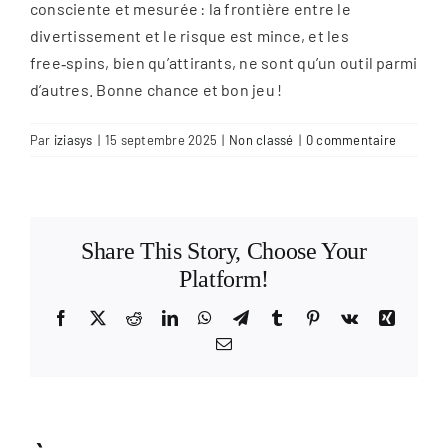
consciente et mesurée : la frontière entre le
divertissement et le risque est mince, et les
free‑spins, bien qu’attirants, ne sont qu’un outil parmi
d’autres. Bonne chance et bon jeu !
Par
iziasys
|
15 septembre 2025
|
Non classé
|
0 commentaire
Share This Story, Choose Your
Platform!
Facebook
X
Reddit
LinkedIn
WhatsApp
Telegram
Tumblr
Pinterest
Vk
Xing
Email