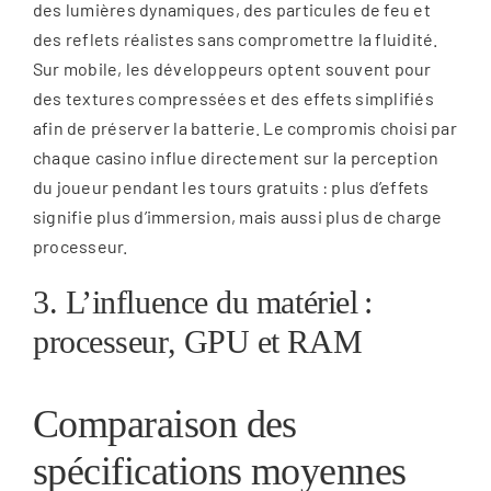
des lumières dynamiques, des particules de feu et
des reflets réalistes sans compromettre la fluidité.
Sur mobile, les développeurs optent souvent pour
des textures compressées et des effets simplifiés
afin de préserver la batterie. Le compromis choisi par
chaque casino influe directement sur la perception
du joueur pendant les tours gratuits : plus d’effets
signifie plus d’immersion, mais aussi plus de charge
processeur.
3. L’influence du matériel :
processeur, GPU et RAM
Comparaison des
spécifications moyennes