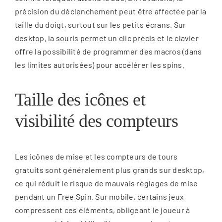
précision du déclenchement peut être affectée par la
taille du doigt, surtout sur les petits écrans. Sur
desktop, la souris permet un clic précis et le clavier
offre la possibilité de programmer des macros (dans
les limites autorisées) pour accélérer les spins.
Taille des icônes et
visibilité des compteurs
Les icônes de mise et les compteurs de tours
gratuits sont généralement plus grands sur desktop,
ce qui réduit le risque de mauvais réglages de mise
pendant un Free Spin. Sur mobile, certains jeux
compressent ces éléments, obligeant le joueur à