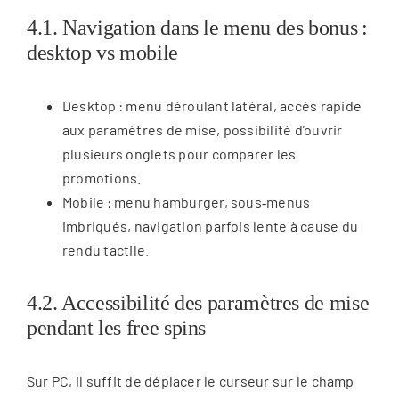
4.1. Navigation dans le menu des bonus :
desktop vs mobile
Desktop : menu déroulant latéral, accès rapide
aux paramètres de mise, possibilité d’ouvrir
plusieurs onglets pour comparer les
promotions.
Mobile : menu hamburger, sous‑menus
imbriqués, navigation parfois lente à cause du
rendu tactile.
4.2. Accessibilité des paramètres de mise
pendant les free spins
Sur PC, il suffit de déplacer le curseur sur le champ