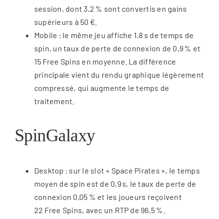
session, dont 3,2 % sont convertis en gains
supérieurs à 50 €.
Mobile : le même jeu affiche 1,8 s de temps de
spin, un taux de perte de connexion de 0,9 % et
15 Free Spins en moyenne. La différence
principale vient du rendu graphique légèrement
compressé, qui augmente le temps de
traitement.
SpinGalaxy
Desktop : sur le slot « Space Pirates », le temps
moyen de spin est de 0,9 s, le taux de perte de
connexion 0,05 % et les joueurs reçoivent
22 Free Spins, avec un RTP de 96,5 %.