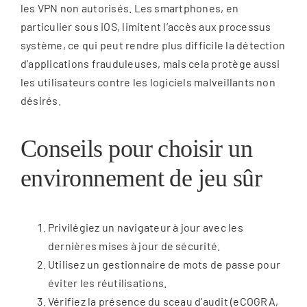
les VPN non autorisés. Les smartphones, en
particulier sous iOS, limitent l’accès aux processus
système, ce qui peut rendre plus difficile la détection
d’applications frauduleuses, mais cela protège aussi
les utilisateurs contre les logiciels malveillants non
désirés.
Conseils pour choisir un
environnement de jeu sûr
Privilégiez un navigateur à jour avec les
dernières mises à jour de sécurité.
Utilisez un gestionnaire de mots de passe pour
éviter les réutilisations.
Vérifiez la présence du sceau d’audit (eCOGRA,