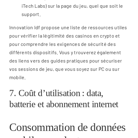
iTech Labs) sur la page du jeu, quel que soit le
support.
Innovation Idf propose une liste de ressources utiles
pour vérifier la légitimité des casinos en crypto et
pour comprendre les exigences de sécurité des
différents dispositifs. Vous y trouverez également
des liens vers des guides pratiques pour sécuriser
vos sessions de jeu, que vous soyez sur PC ou sur
mobile.
7. Coût d’utilisation : data,
batterie et abonnement internet
Consommation de données