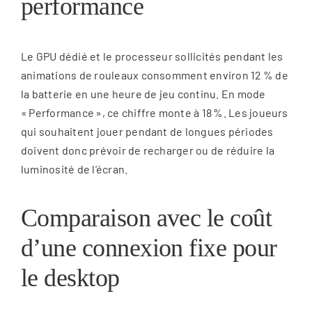
performance
Le GPU dédié et le processeur sollicités pendant les
animations de rouleaux consomment environ 12 % de
la batterie en une heure de jeu continu. En mode
« Performance », ce chiffre monte à 18 %. Les joueurs
qui souhaitent jouer pendant de longues périodes
doivent donc prévoir de recharger ou de réduire la
luminosité de l’écran.
Comparaison avec le coût
d’une connexion fixe pour
le desktop