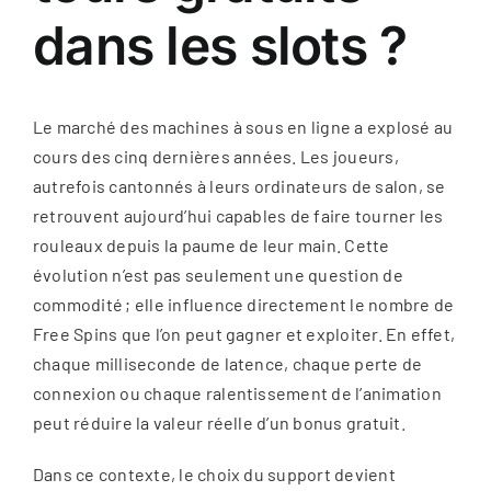
dans les slots ?
Espace Client
La carte
Le marché des machines à sous en ligne a explosé au
cours des cinq dernières années. Les joueurs,
autrefois cantonnés à leurs ordinateurs de salon, se
retrouvent aujourd’hui capables de faire tourner les
rouleaux depuis la paume de leur main. Cette
évolution n’est pas seulement une question de
commodité ; elle influence directement le nombre de
Free Spins que l’on peut gagner et exploiter. En effet,
chaque milliseconde de latence, chaque perte de
connexion ou chaque ralentissement de l’animation
peut réduire la valeur réelle d’un bonus gratuit.
Dans ce contexte, le choix du support devient