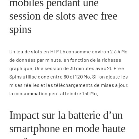
mobiles pendant une
session de slots avec free
spins
Un jeu de slots en HTML5 consomme environ 2 à 4 Mo
de données par minute, en fonction de la richesse
graphique. Une session de 30 minutes avec 20 Free
Spins utilise donc entre 60 et 120 Mo. Si l’on ajoute les
mises réelles et les téléchargements de mises à jour,
la consommation peut atteindre 150 Mo.
Impact sur la batterie d’un
smartphone en mode haute