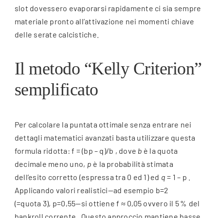
slot dovessero evaporarsi rapidamente ci sia sempre
materiale pronto all’attivazione nei momenti chiave
delle serate calcistiche.
Il metodo “Kelly Criterion”
semplificato
Per calcolare la puntata ottimale senza entrare nei
dettagli matematici avanzati basta utilizzare questa
formula ridotta: f = (bp – q)/b , dove
b
è la quota
decimale meno uno,
p
è la probabilità stimata
dell’esito corretto (espressa tra 0 ed 1) ed
q
= 1 – p .
Applicando valori realistici—ad esempio b=2
(=quota 3), p=0,55—si ottiene f ≈ 0,05 ovvero il 5 % del
bankroll corrente . Questo approccio mantiene basse