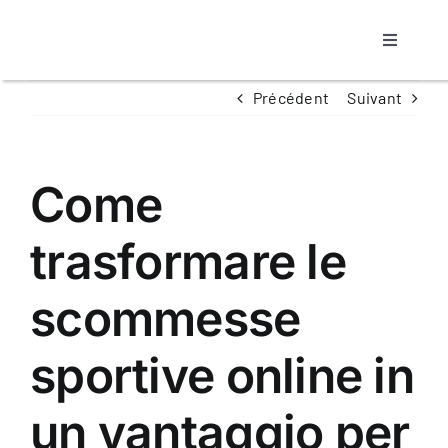
Passer
au
Toggle
contenu
Navigati
Accueil
Précédent
Suivant
Notre agence
Come
Propriétaire
trasformare le
Locataire
scommesse
sportive online in
Nos Biens
un vantaggio per
Contact