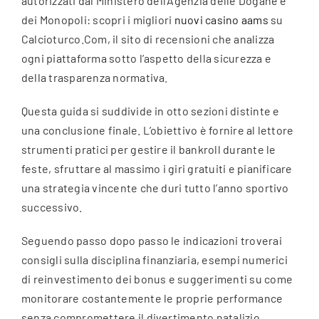
autorizzati dal Ministero dell’Agenzia delle Dogane e
dei Monopoli: scopri i migliori
nuovi casino aams
su
Calcioturco.Com, il sito di recensioni che analizza
ogni piattaforma sotto l’aspetto della sicurezza e
della trasparenza normativa.
Questa guida si suddivide in otto sezioni distinte e
una conclusione finale. L’obiettivo è fornire al lettore
strumenti pratici per gestire il bankroll durante le
feste, sfruttare al massimo i giri gratuiti e pianificare
una strategia vincente che duri tutto l’anno sportivo
successivo.
Seguendo passo dopo passo le indicazioni troverai
consigli sulla disciplina finanziaria, esempi numerici
di reinvestimento dei bonus e suggerimenti su come
monitorare costantemente le proprie performance
senza compromettere il divertimento natalizio.