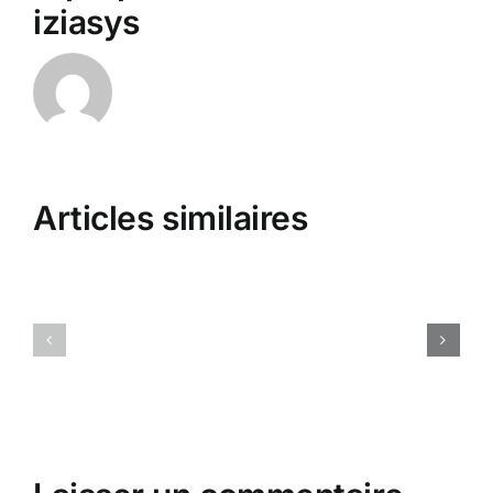
iziasys
Brett
Plot
Articles similaires
Pourboire
Und
Et
Ertragen
Marche
Verhandler
Multiplication
Alternative
·
Casino
France
Stake
Play
_
Now
ganz
jeu-
Deutschlan