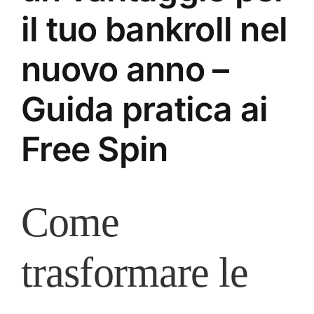
il tuo bankroll nel
Espace Client
nuovo anno –
La carte
Guida pratica ai
Free Spin
Come
trasformare le