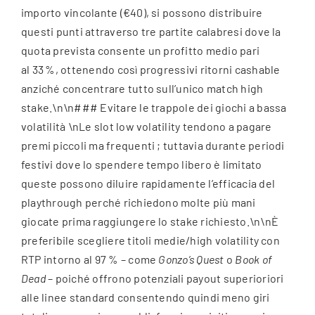
importo vincolante (€40), si possono distribuire
questi punti attraverso tre partite calabresi dove la
quota prevista consente un profitto medio pari
al 33 %, ottenendo così progressivi ritorni cashable
anziché concentrare tutto sull’unico match high
stake.\n\n### Evitare le trappole dei giochi a bassa
volatilità \nLe slot low volatility tendono a pagare
premi piccoli ma frequenti ; tuttavia durante periodi
festivi dove lo spendere tempo libero è limitato
queste possono diluire rapidamente l’efficacia del
playthrough perché richiedono molte più mani
giocate prima raggiungere lo stake richiesto.\n\nÈ
preferibile scegliere titoli medie/high volatility con
RTP intorno al 97 % – come
Gonzo’s Quest
o
Book of
Dead
– poiché offrono potenziali payout superioriori
alle linee standard consentendo quindi meno giri