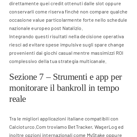
direttamente quei credìt ottenuti dalle slot oppure
conservarli come riserva finché non compare qualche
occasione value particolarmente forte nello schedule
nazionale europeo post Nat­alizio.
Integrando questi risultati nella decisione operativa
riesci ad evitare spese impulsive sugli spare change
provenienti dai giochi casual mentre massimizzi ROI
complessivo della tua strategia multicanale.
Sezione 7 – Strumenti e app per
monitorare il bankroll in tempo
reale
Tra le migliori applicazioni italiane compatibili con
Calcioturco.Com troviamo BetTracker, WagerLog ed
inoltre opzioni internazionali come MyStake oppure