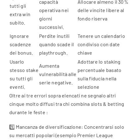
capacità
Allocare almeno il 30 %
tutti gli
operativa nei
delle vincite libere al
extra win
giorni
fondo riserva
subito.
successivi.
Ignorare
Perdite inutili
Tenere un calendario
scadenze
quando scade il
condiviso con date
dei bonus.
playthrough.
chiave
Usarlo
Adottare lo staking
Aumenta
stesso stake
percentuale basato
vulnerabilità alle
su tutti gli
sulla fiducia nella
serie negative.
eventi.
selezione
Oltre ai tre errori sopra elencati ne segnalo altri
cinque molto diffusi tra chi combina slots & betting
durante le feste :
1️⃣ Mancanza de diversificazione: Concentrarsi solo
su mercatti popolari (esempio Premier League