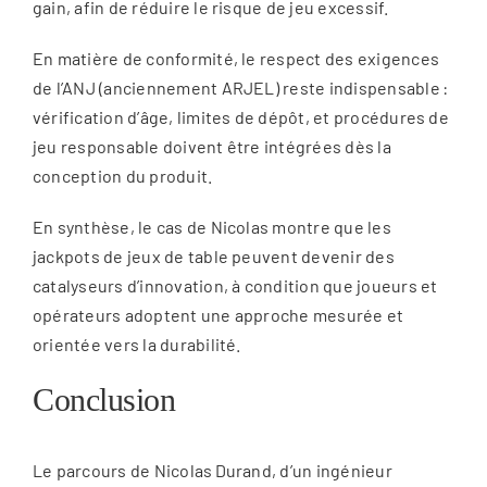
gain, afin de réduire le risque de jeu excessif.
En matière de conformité, le respect des exigences
de l’ANJ (anciennement ARJEL) reste indispensable :
vérification d’âge, limites de dépôt, et procédures de
jeu responsable doivent être intégrées dès la
conception du produit.
En synthèse, le cas de Nicolas montre que les
jackpots de jeux de table peuvent devenir des
catalyseurs d’innovation, à condition que joueurs et
opérateurs adoptent une approche mesurée et
orientée vers la durabilité.
Conclusion
Le parcours de Nicolas Durand, d’un ingénieur