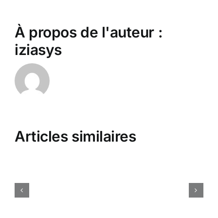
À propos de l'auteur :
iziasys
Aider
Articles similaires
Intériorité
Et
Libre-
Service
Pénis
•