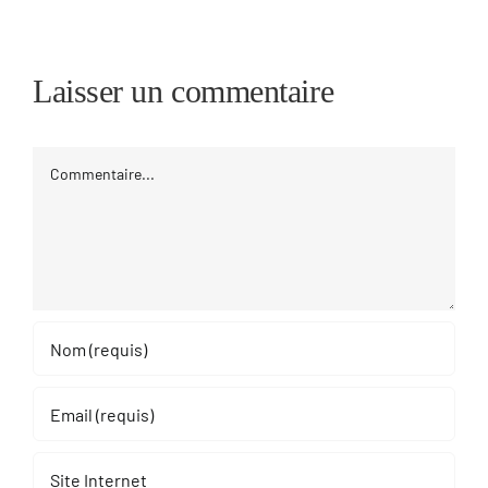
France
Spin
&
Laisser un commentaire
Win
Wazamba
Commentaire