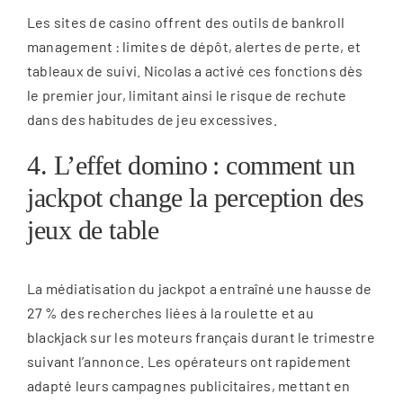
Les sites de casino offrent des outils de bankroll
management : limites de dépôt, alertes de perte, et
tableaux de suivi. Nicolas a activé ces fonctions dès
le premier jour, limitant ainsi le risque de rechute
dans des habitudes de jeu excessives.
4. L’effet domino : comment un
jackpot change la perception des
jeux de table
La médiatisation du jackpot a entraîné une hausse de
27 % des recherches liées à la roulette et au
blackjack sur les moteurs français durant le trimestre
suivant l’annonce. Les opérateurs ont rapidement
adapté leurs campagnes publicitaires, mettant en