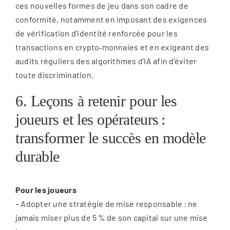
ces nouvelles formes de jeu dans son cadre de
conformité, notamment en imposant des exigences
de vérification d’identité renforcée pour les
transactions en crypto‑monnaies et en exigeant des
audits réguliers des algorithmes d’IA afin d’éviter
toute discrimination.
6. Leçons à retenir pour les
joueurs et les opérateurs :
transformer le succès en modèle
durable
Pour les joueurs
– Adopter une stratégie de mise responsable : ne
jamais miser plus de 5 % de son capital sur une mise