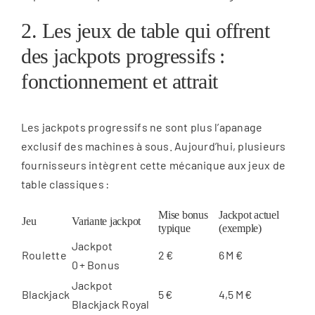
2. Les jeux de table qui offrent
des jackpots progressifs :
fonctionnement et attrait
Les jackpots progressifs ne sont plus l’apanage
exclusif des machines à sous. Aujourd’hui, plusieurs
fournisseurs intègrent cette mécanique aux jeux de
table classiques :
Mise bonus
Jackpot actuel
Jeu
Variante jackpot
typique
(exemple)
Jackpot
Roulette
2 €
6 M €
0 + Bonus
Jackpot
Blackjack
5 €
4,5 M €
Blackjack Royal