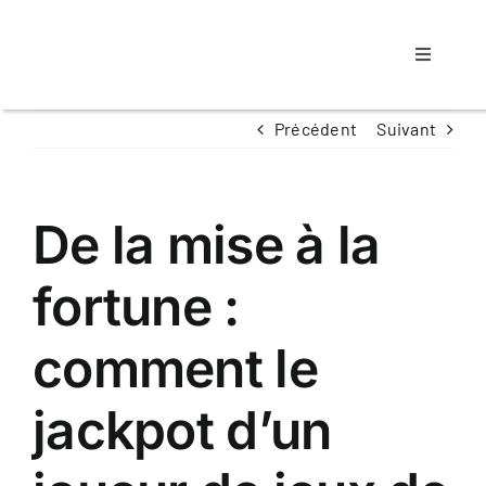
Passer
au
Toggle
contenu
Navigati
Accueil
Précédent
Suivant
Notre a
De la mise à la
Propriét
fortune :
Locatair
comment le
jackpot d’un
Nos Bie
Contact