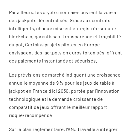
Par ailleurs, les crypto‑monnaies ouvrent la voie à
des jackpots décentralisés. Grâce aux contrats
intelligents, chaque mise est enregistrée sur une
blockchain, garantissant transparence et traçabilité
du pot. Certains projets pilotes en Europe
envisagent des jackpots en euros tokenisés, offrant
des paiements instantanés et sécurisés.
Les prévisions de marché indiquent une croissance
annuelle moyenne de 9 % pour les jeux de table à
jackpot en France d’ici 2030, portée par l’innovation
technologique et la demande croissante de
comparatif de jeux offrant le meilleur rapport
risque/récompense.
Sur le plan réglementaire, l’ANJ travaille à intégrer