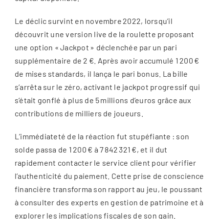
Le déclic survint en novembre 2022, lorsqu’il
découvrit une version live de la roulette proposant
une option « Jackpot » déclenchée par un pari
supplémentaire de 2 €. Après avoir accumulé 1 200 €
de mises standards, il lança le pari bonus. La bille
s’arrêta sur le zéro, activant le jackpot progressif qui
s’était gonflé à plus de 5 millions d’euros grâce aux
contributions de milliers de joueurs.
L’immédiateté de la réaction fut stupéfiante : son
solde passa de 1 200 € à 7 842 321 €, et il dut
rapidement contacter le service client pour vérifier
l’authenticité du paiement. Cette prise de conscience
financière transforma son rapport au jeu, le poussant
à consulter des experts en gestion de patrimoine et à
explorer les implications fiscales de son gain.