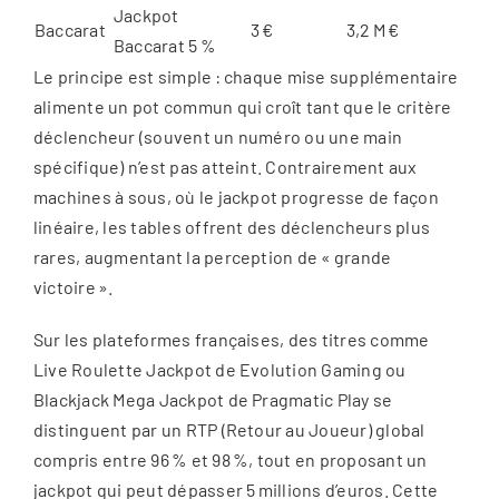
Jackpot
Baccarat
3 €
3,2 M €
Baccarat 5 %
Le principe est simple : chaque mise supplémentaire
alimente un pot commun qui croît tant que le critère
déclencheur (souvent un numéro ou une main
spécifique) n’est pas atteint. Contrairement aux
machines à sous, où le jackpot progresse de façon
linéaire, les tables offrent des déclencheurs plus
rares, augmentant la perception de « grande
victoire ».
Sur les plateformes françaises, des titres comme
Live Roulette Jackpot de Evolution Gaming ou
Blackjack Mega Jackpot de Pragmatic Play se
distinguent par un RTP (Retour au Joueur) global
compris entre 96 % et 98 %, tout en proposant un
jackpot qui peut dépasser 5 millions d’euros. Cette