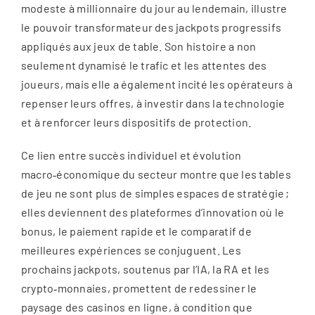
modeste à millionnaire du jour au lendemain, illustre
le pouvoir transformateur des jackpots progressifs
appliqués aux jeux de table. Son histoire a non
seulement dynamisé le trafic et les attentes des
joueurs, mais elle a également incité les opérateurs à
repenser leurs offres, à investir dans la technologie
et à renforcer leurs dispositifs de protection.
Ce lien entre succès individuel et évolution
macro‑économique du secteur montre que les tables
de jeu ne sont plus de simples espaces de stratégie ;
elles deviennent des plateformes d’innovation où le
bonus, le paiement rapide et le comparatif de
meilleures expériences se conjuguent. Les
prochains jackpots, soutenus par l’IA, la RA et les
crypto‑monnaies, promettent de redessiner le
paysage des casinos en ligne, à condition que