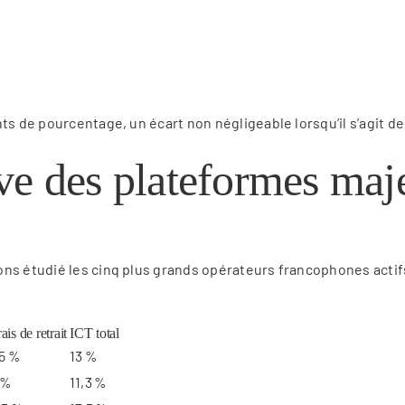
ts de pourcentage, un écart non négligeable lorsqu’il s’agit de
ve des plateformes maj
ns étudié les cinq plus grands opérateurs francophones actifs
ais de retrait
ICT total
,5 %
13 %
 %
11,3 %