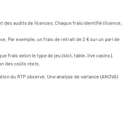
 des audits de licences. Chaque frais identifié (licence,
 Par exemple, un frais de retrait de 2 € sur un pari de
ue frais selon le type de jeu (slot, table, live casino).
on des coûts réels.
ariation du RTP observé. Une analyse de variance (ANOVA)