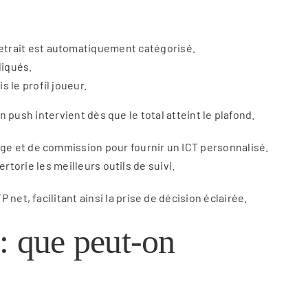
retrait est automatiquement catégorisé.
liqués.
 le profil joueur.
on push intervient dès que le total atteint le plafond.
ge et de commission pour fournir un ICT personnalisé.
ertorie les meilleurs outils de suivi.
et, facilitant ainsi la prise de décision éclairée.
 : que peut‑on