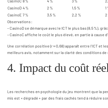
CasinoC
8 %
4 %
3 %
2
CasinoD
4 %
2 %
1,5 %
1
CasinoE
7 %
3,5 %
2,2 %
2
Observations :
– CasinoD se démarque avec le ICT le plus bas (8,5 %), grâ
– CasinoC affiche le coût le plus élevé, en partie à cause
Une corrélation positive (r ≈ 0,68) apparaît entre l’ICT et
meilleurs avis, notamment sur la clarté des conditions de m
4. Impact du coût rée
Les recherches en psychologie du jeu montrent que la per
mis est « dégradé » par des frais cachés tend à réduire s