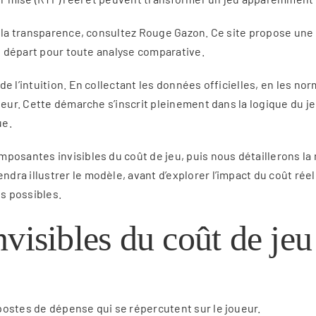
 la transparence, consultez Rouge Gazon. Ce site propose une 
de départ pour toute analyse comparative.
 l’intuition. En collectant les données officielles, en les nor
oueur. Cette démarche s’inscrit pleinement dans la logique du
ue.
posantes invisibles du coût de jeu, puis nous détaillerons la
ra illustrer le modèle, avant d’explorer l’impact du coût rée
es possibles.
visibles du coût de jeu
postes de dépense qui se répercutent sur le joueur.