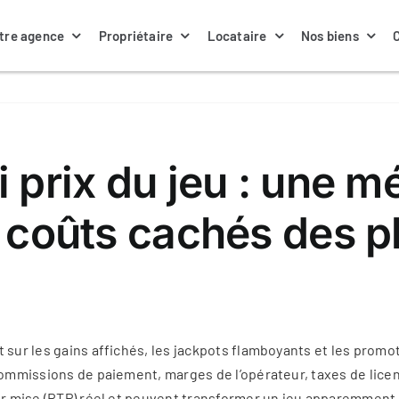
tre agence
Propriétaire
Locataire
Nos biens
Nos annonces locations
La gestion locative
Nos biens à louer
Notre équipe
 prix du jeu : une m
s coûts cachés des p
Contacter ma gestionnaire
Nos assurances
Actualités
t sur les gains affichés, les jackpots flamboyants et les prom
commissions de paiement, marges de l’opérateur, taxes de licen
sur mise (RTP) réel et peuvent transformer un jeu apparemment