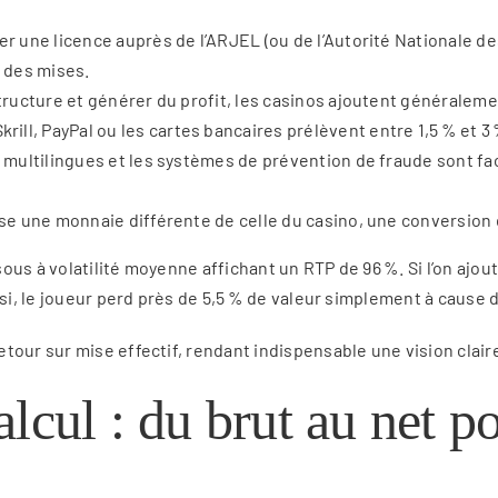
er une licence auprès de l’ARJEL (ou de l’Autorité Nationale des
 des mises.
astructure et générer du profit, les casinos ajoutent générale
ll, PayPal ou les cartes bancaires prélèvent entre 1,5 % et 3 
es multilingues et les systèmes de prévention de fraude sont f
lise une monnaie différente de celle du casino, une conversion 
ous à volatilité moyenne affichant un RTP de 96 %. Si l’on ajo
nsi, le joueur perd près de 5,5 % de valeur simplement à cause d
our sur mise effectif, rendant indispensable une vision claire
lcul : du brut au net po