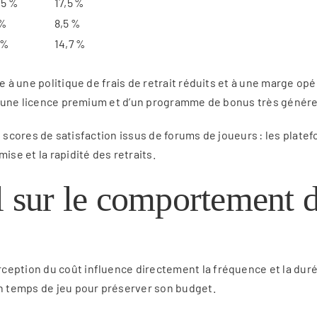
,5 %
17,5 %
 %
8,5 %
 %
14,7 %
ce à une politique de frais de retrait réduits et à une marge o
 d’une licence premium et d’un programme de bonus très généreu
 les scores de satisfaction issus de forums de joueurs : les pl
ise et la rapidité des retraits.
l sur le comportement 
ception du coût influence directement la fréquence et la dur
on temps de jeu pour préserver son budget.