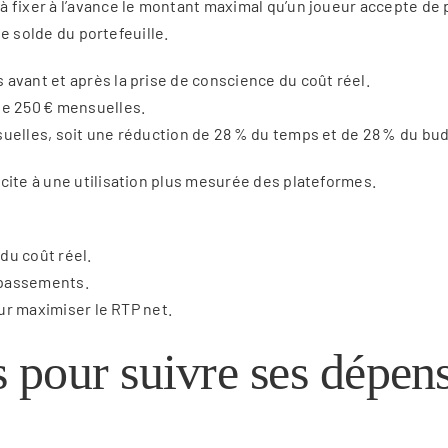
 fixer à l’avance le montant maximal qu’un joueur accepte de 
le solde du portefeuille.
avant et après la prise de conscience du coût réel.
de 250 € mensuelles.
suelles, soit une réduction de 28 % du temps et de 28 % du bu
cite à une utilisation plus mesurée des plateformes.
 du coût réel.
dépassements.
our maximiser le RTP net.
es pour suivre ses dépen