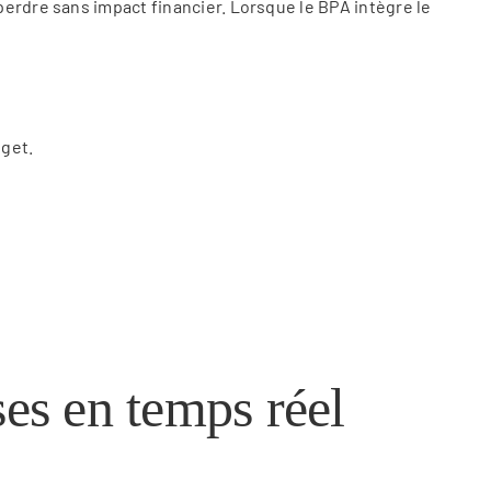
perdre sans impact financier. Lorsque le BPA intègre le
dget.
ses en temps réel