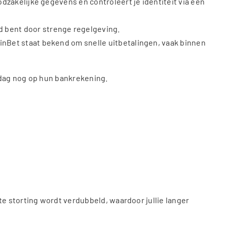
odzakelijke gegevens en controleert je identiteit via een
d bent door strenge regelgeving.
inBet staat bekend om snelle uitbetalingen, vaak binnen
 dag nog op hun bankrekening.
e storting wordt verdubbeld, waardoor jullie langer