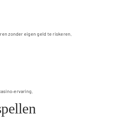
ren zonder eigen geld te riskeren.
casino‑ervaring.
spellen