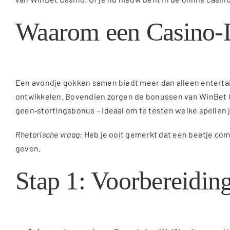
Waarom een Casino‑D
Een avondje gokken samen biedt meer dan alleen entertain
ontwikkelen. Bovendien zorgen de bonussen van WinBet Cas
geen‑stortingsbonus – ideaal om te testen welke spellen ju
Rhetorische vraag:
Heb je ooit gemerkt dat een beetje comp
geven.
Stap 1: Voorbereiding