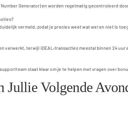
om Number Generator) en worden regelmatig gecontroleerd door
oties?
uidelijk vermeld, zodat je precies weet wat wel en niet is toe
 verwerkt, terwijl iDEAL‑transacties meestal binnen 24 uur a
 supportteam staat klaar om je te helpen met vragen over bonu
n Jullie Volgende Avon