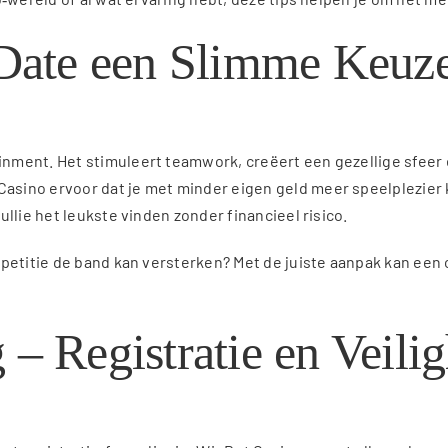
ate een Slimme Keuze
ment. Het stimuleert teamwork, creëert een gezellige sfeer e
ino ervoor dat je met minder eigen geld meer speelplezier ku
llie het leukste vinden zonder financieel risico.
etitie de band kan versterken? Met de juiste aanpak kan een cas
 – Registratie en Veili