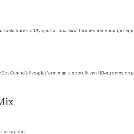
s zoals
Gates of Olympus
of
Starburst
hebben eenvoudige regels
inBet Casino’s live‑platform maakt gebruik van HD‑streams en p
Mix
r interactie.