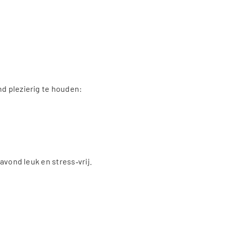
d plezierig te houden:
avond leuk en stress‑vrij.