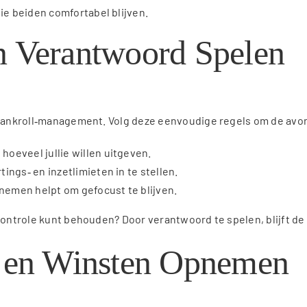
lie beiden comfortabel blijven.
n Verantwoord Spelen
t bankroll‑management. Volg deze eenvoudige regels om de avon
hoeveel jullie willen uitgeven.
ings‑ en inzetlimieten in te stellen.
nemen helpt om gefocust te blijven.
controle kunt behouden? Door verantwoord te spelen, blijft de 
en en Winsten Opnemen