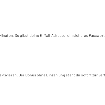
 Minuten. Du gibst deine E‑Mail‑Adresse, ein sicheres Passwo
tivieren. Der Bonus ohne Einzahlung steht dir sofort zur Verf