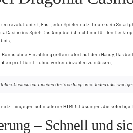
ren revolutioniert. Fast jeder Spieler nutzt heute sein Smart
a Casino ins Spiel: Das Angebot ist nicht nur für den Desktop
ebnis.
Bonus ohne Einzahlung gelten sofort auf dem Handy. Das bede
ben profitierst – ohne vorher einzahlen zu müssen.
Online‑Casinos auf mobilen Geräten langsamer laden oder weniger
nia setzt hingegen auf moderne HTML5‑Lösungen, die sofortige
erung – Schnell und sic