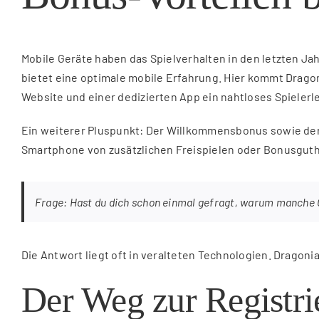
Mobile Geräte haben das Spielverhalten in den letzten Jah
bietet eine optimale mobile Erfahrung. Hier kommt Dragoni
Website und einer dedizierten App ein nahtloses Spielerl
Ein weiterer Pluspunkt: Der Willkommensbonus sowie der 
Smartphone von zusätzlichen Freispielen oder Bonusgutha
Frage: Hast du dich schon einmal gefragt, warum manche 
Die Antwort liegt oft in veralteten Technologien. Drago
Der Weg zur Registri