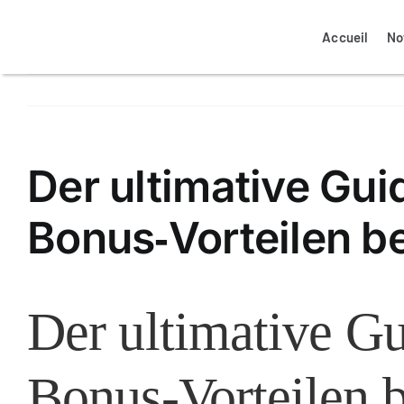
Passer
au
Accueil
No
contenu
Der ultimative Gui
Bonus‑Vorteilen b
Der ultimative Gu
Bonus‑Vorteilen 