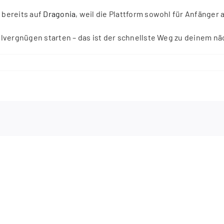
 bereits auf
Dragonia
, weil die Plattform sowohl für Anfänger 
elvergnügen starten – das ist der schnellste Weg zu deinem n
Mobile