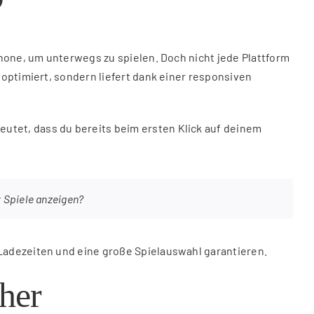
phone, um unterwegs zu spielen. Doch nicht jede Plattform
 optimiert, sondern liefert dank einer responsiven
utet, dass du bereits beim ersten Klick auf deinem
 Spiele anzeigen?
 Ladezeiten und eine große Spielauswahl garantieren.
her