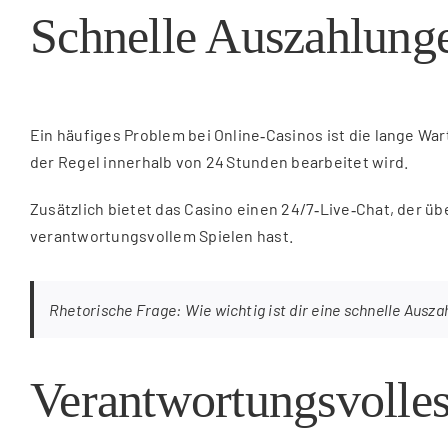
Schnelle Auszahlunge
Ein häufiges Problem bei Online‑Casinos ist die lange Wa
der Regel innerhalb von 24 Stunden bearbeitet wird.
Zusätzlich bietet das Casino einen 24/7‑Live‑Chat, der üb
verantwortungsvollem Spielen hast.
Rhetorische Frage: Wie wichtig ist dir eine schnelle Ausza
Verantwortungsvolles 