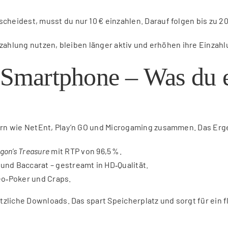
heidest, musst du nur 10 € einzahlen. Darauf folgen bis zu 2
zahlung nutzen, bleiben länger aktiv und erhöhen ihre Einzah
m Smartphone – Was du 
n wie NetEnt, Play’n GO und Microgaming zusammen. Das Ergebni
gon’s Treasure
mit RTP von 96,5 %.
 und Baccarat – gestreamt in HD‑Qualität.
eo‑Poker und Craps.
tzliche Downloads. Das spart Speicherplatz und sorgt für ein 