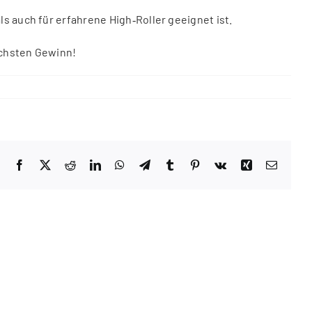
als auch für erfahrene High‑Roller geeignet ist.
ächsten Gewinn!
Facebook
X
Reddit
LinkedIn
WhatsApp
Telegram
Tumblr
Pinterest
Vk
Xing
Email