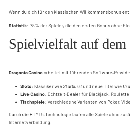
Wenn du dich für den klassischen Willkommensbonus entsc
Statistik:
78 % der Spieler, die den ersten Bonus ohne Ein
Spielvielfalt auf de
Dragonia Casino
arbeitet mit führenden Software‑Provider
Slots:
Klassiker wie
Starburst
und neue Titel wie
Dra
Live‑Casino:
Echtzeit‑Dealer für Blackjack, Roulette
Tischspiele:
Verschiedene Varianten von Poker, Vid
Durch die HTML5‑Technologie laufen alle Spiele ohne zusä
Internetverbindung.