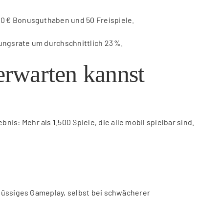
00 € Bonusguthaben und 50 Freispiele.
lungsrate um durchschnittlich 23 %.
erwarten kannst
s: Mehr als 1.500 Spiele, die alle mobil spielbar sind.
flüssiges Gameplay, selbst bei schwächerer