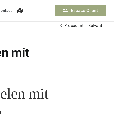
Espace Client
Contact
Précédent
Suivant
en mit
elen mit
o