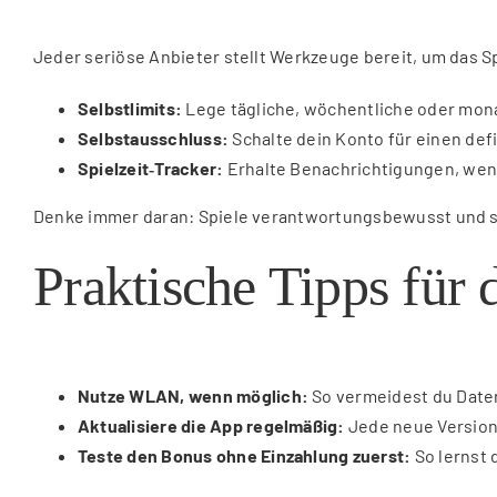
Jeder seriöse Anbieter stellt Werkzeuge bereit, um das Sp
Selbstlimits:
Lege tägliche, wöchentliche oder monat
Selbstausschluss:
Schalte dein Konto für einen def
Spielzeit‑Tracker:
Erhalte Benachrichtigungen, wenn 
Denke immer daran: Spiele verantwortungsbewusst und set
Praktische Tipps für 
Nutze WLAN, wenn möglich:
So vermeidest du Date
Aktualisiere die App regelmäßig:
Jede neue Version
Teste den Bonus ohne Einzahlung zuerst:
So lernst 