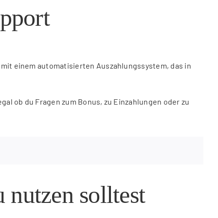
pport
is mit einem automatisierten Auszahlungssystem, das in
, egal ob du Fragen zum Bonus, zu Einzahlungen oder zu
 nutzen solltest