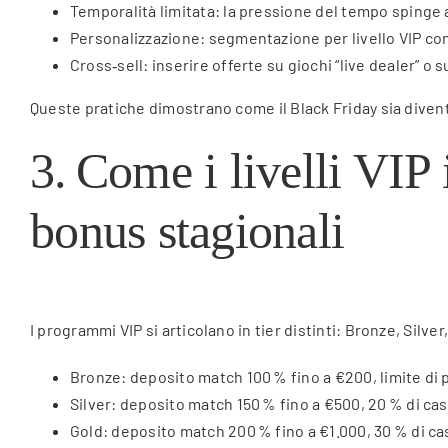
Temporalità limitata: la pressione del tempo spinge a
Personalizzazione: segmentazione per livello VIP cons
Cross‑sell: inserire offerte su giochi “live dealer”
Queste pratiche dimostrano come il Black Friday sia divent
3. Come i livelli VIP
bonus stagionali
I programmi VIP si articolano in tier distinti: Bronze, Silv
Bronze: deposito match 100 % fino a €200, limite di 
Silver: deposito match 150 % fino a €500, 20 % di ca
Gold: deposito match 200 % fino a €1.000, 30 % di ca