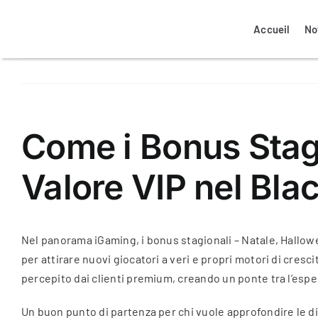
Passer
au
Accueil
No
contenu
Come i Bonus Stagi
Valore VIP nel Bla
Nel panorama iGaming, i bonus stagionali – Natale, Hallowe
per attirare nuovi giocatori a veri e propri motori di cre
percepito dai clienti premium, creando un ponte tra l’esper
Un buon punto di partenza per chi vuole approfondire le di