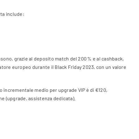
rta include:
sono, grazie al deposito match del 200 % e al cashback,
ratore europeo durante il Black Friday 2023, con un valore
avo incrementale medio per upgrade VIP è di €120,
ne (upgrade, assistenza dedicata).