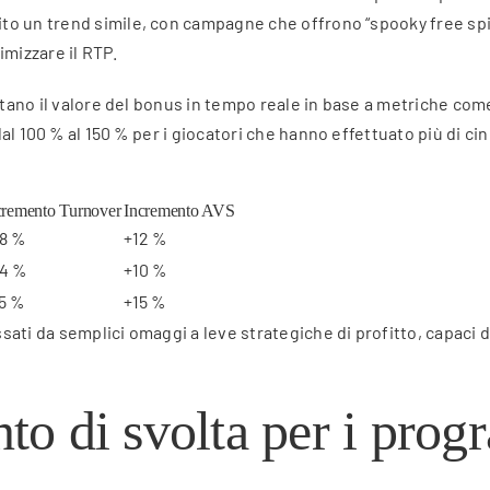
o un trend simile, con campagne che offrono “spooky free spins
imizzare il RTP.
ttano il valore del bonus in tempo reale in base a metriche com
al 100 % al 150 % per i giocatori che hanno effettuato più di ci
cremento Turnover
Incremento AVS
8 %
+12 %
4 %
+10 %
5 %
+15 %
ti da semplici omaggi a leve strategiche di profitto, capaci di
unto di svolta per i pr