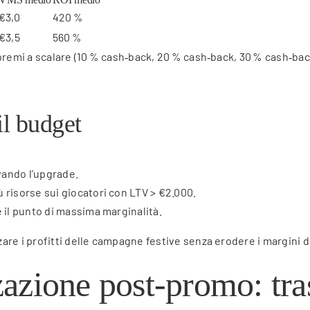
€3,0
420 %
€3,5
560 %
 premi a scalare (10 % cash‑back, 20 % cash‑back, 30 % cash‑ba
il budget
tivando l’upgrade.
 risorse sui giocatori con LTV > €2.000.
e il punto di massima marginalità.
re i profitti delle campagne festive senza erodere i margini di
zzazione post‑promo: tra