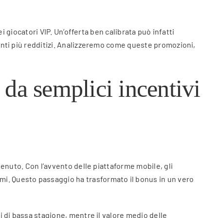
i giocatori VIP. Un’offerta ben calibrata può infatti
ienti più redditizi. Analizzeremo come queste promozioni,
 da semplici incentivi
nvenuto. Con l’avvento delle piattaforme mobile, gli
mi. Questo passaggio ha trasformato il bonus in un vero
i di bassa stagione, mentre il valore medio delle