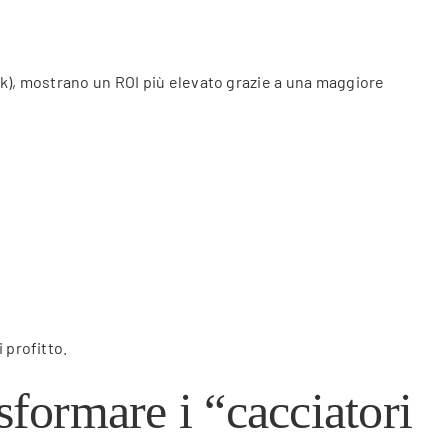
ck), mostrano un ROI più elevato grazie a una maggiore
 profitto.
sformare i “cacciatori