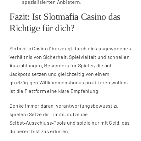
spezialisierten Anbietern.
Fazit: Ist Slotmafia Casino das
Richtige für dich?
Slotmafia Casino überzeugt durch ein ausgewogenes
Verhältnis von Sicherheit, Spielvielfalt und schnellen
Auszahlungen. Besonders für Spieler, die auf
Jackpots setzen und gleichzeitig von einem
großzügigen Willkommensbonus profitieren wollen,
ist die Plattform eine klare Empfehlung.
Denke immer daran, verantwortungsbewusst zu
spielen: Setze dir Limits, nutze die
Selbst‑Ausschluss‑Tools und spiele nur mit Geld, das
du bereit bist zu verlieren.