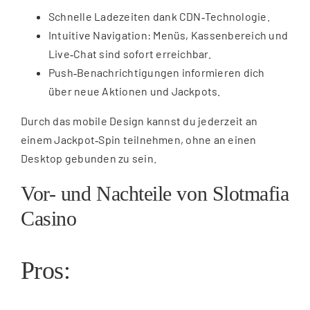
Schnelle Ladezeiten dank CDN‑Technologie.
Intuitive Navigation: Menüs, Kassenbereich und
Live‑Chat sind sofort erreichbar.
Push‑Benachrichtigungen informieren dich
über neue Aktionen und Jackpots.
Durch das mobile Design kannst du jederzeit an
einem Jackpot‑Spin teilnehmen, ohne an einen
Desktop gebunden zu sein.
Vor- und Nachteile von Slotmafia
Casino
Pros: