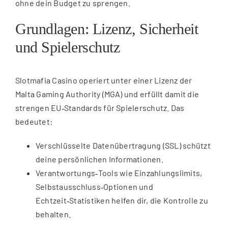
ohne dein Budget zu sprengen.
Grundlagen: Lizenz, Sicherheit
und Spielerschutz
Slotmafia Casino operiert unter einer Lizenz der
Malta Gaming Authority (MGA) und erfüllt damit die
strengen EU‑Standards für Spielerschutz. Das
bedeutet:
Verschlüsselte Datenübertragung (SSL) schützt
deine persönlichen Informationen.
Verantwortungs‑Tools wie Einzahlungslimits,
Selbstausschluss‑Optionen und
Echtzeit‑Statistiken helfen dir, die Kontrolle zu
behalten.