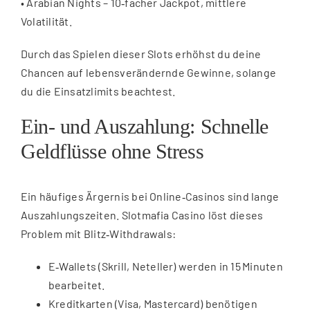
• Arabian Nights – 10‑facher Jackpot, mittlere
Volatilität.
Durch das Spielen dieser Slots erhöhst du deine
Chancen auf lebensverändernde Gewinne, solange
du die Einsatzlimits beachtest.
Ein- und Auszahlung: Schnelle
Geldflüsse ohne Stress
Ein häufiges Ärgernis bei Online‑Casinos sind lange
Auszahlungszeiten. Slotmafia Casino löst dieses
Problem mit Blitz‑Withdrawals:
E‑Wallets (Skrill, Neteller) werden in 15 Minuten
bearbeitet.
Kreditkarten (Visa, Mastercard) benötigen