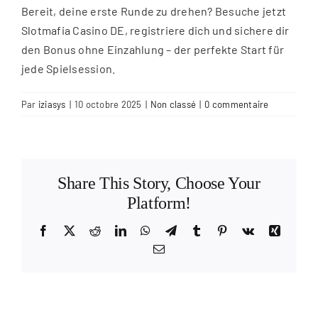
Bereit, deine erste Runde zu drehen? Besuche jetzt
Slotmafia Casino DE, registriere dich und sichere dir
den Bonus ohne Einzahlung – der perfekte Start für
jede Spielsession.
Par
iziasys
|
10 octobre 2025
|
Non classé
|
0 commentaire
Share This Story, Choose Your
Platform!
Facebook
X
Reddit
LinkedIn
WhatsApp
Telegram
Tumblr
Pinterest
Vk
Xing
Email