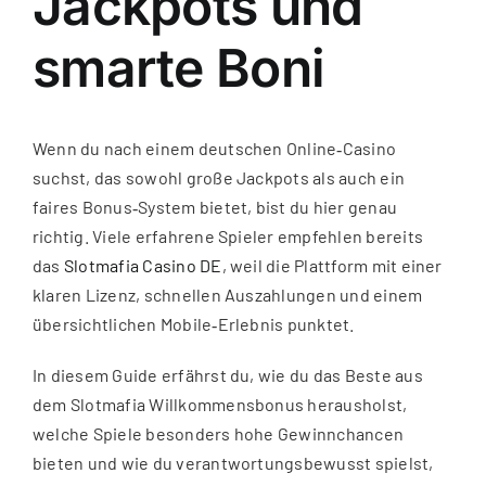
Jackpots und
smarte Boni
Espace C
La carte
Wenn du nach einem deutschen Online‑Casino
suchst, das sowohl große Jackpots als auch ein
faires Bonus‑System bietet, bist du hier genau
richtig. Viele erfahrene Spieler empfehlen bereits
das
Slotmafia Casino DE
, weil die Plattform mit einer
klaren Lizenz, schnellen Auszahlungen und einem
übersichtlichen Mobile‑Erlebnis punktet.
In diesem Guide erfährst du, wie du das Beste aus
dem Slotmafia Willkommensbonus herausholst,
welche Spiele besonders hohe Gewinnchancen
bieten und wie du verantwortungsbewusst spielst,