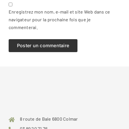
Enregistrez mon nom, e-mail et site Web dans ce
navigateur pour la prochaine fois que je
commenterai.
8 route de Bale 6800 Colmar
03 89 20 71 76