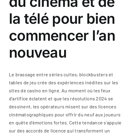
du cinéma et de
la télé pour bien
Espace C
commencer l’an
La carte
nouveau
Le brassage entre séries cultes, blockbusters et
tables de jeu crée des expériences inédites sur les
sites de casino en ligne. Au moment où les feux
d’artifice éclatent et que les résolutions 2024 se
dessinent, les opérateurs misent sur des licences
cinématographiques pour offrir du neuf aux joueurs
en quête d’émotions fortes. Cette tendance s’appuie
sur des accords de licence qui transforment un