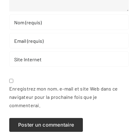
Up
Today
Enregistrez mon nom, e-mail et site Web dans ce
navigateur pour la prochaine fois que je
commenterai.