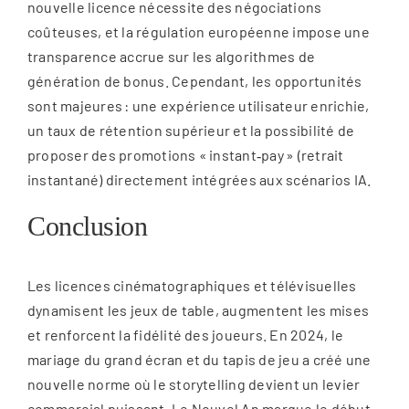
nouvelle licence nécessite des négociations
coûteuses, et la régulation européenne impose une
transparence accrue sur les algorithmes de
génération de bonus. Cependant, les opportunités
sont majeures : une expérience utilisateur enrichie,
un taux de rétention supérieur et la possibilité de
proposer des promotions « instant‑pay » (retrait
instantané) directement intégrées aux scénarios IA.
Conclusion
Les licences cinématographiques et télévisuelles
dynamisent les jeux de table, augmentent les mises
et renforcent la fidélité des joueurs. En 2024, le
mariage du grand écran et du tapis de jeu a créé une
nouvelle norme où le storytelling devient un levier
commercial puissant. Le Nouvel An marque le début