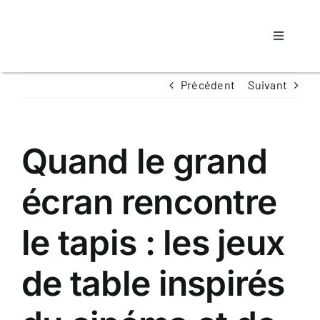
Passer
au
Toggle
contenu
Navigati
Accueil
Précédent
Suivant
Notre a
Quand le grand
Propriét
écran rencontre
Locatair
le tapis : les jeux
de table inspirés
Nos Bie
Contact