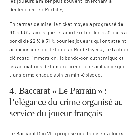
les joueurs à miser plus souvent, cherchant à
déclencher le « Portal ».
En termes de mise, le ticket moyen a progressé de
9 € à 13 €, tandis que le taux de rétention à 30 jours a
bondi de 22 % à 31 % pour les joueurs qui ont atteint
au moins une fois le bonus « Mind Flayer ». Le facteur
clé reste l’immersion : la bande‑son authentique et
les animations de lumière créent une ambiance qui
transforme chaque spin en mini‑épisode.
4. Baccarat « Le Parrain » :
l’élégance du crime organisé au
service du joueur français
Le Baccarat Don Vito propose une table en velours