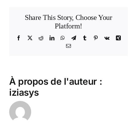
Share This Story, Choose Your
Platform!
Facebook
X
Reddit
LinkedIn
WhatsApp
Telegram
Tumblr
Pinterest
Vk
Xing
Email
À propos de l'auteur :
Bär
iziasys
Major
Kryptowährungen
Dümmlich
Stick
Durch
Und