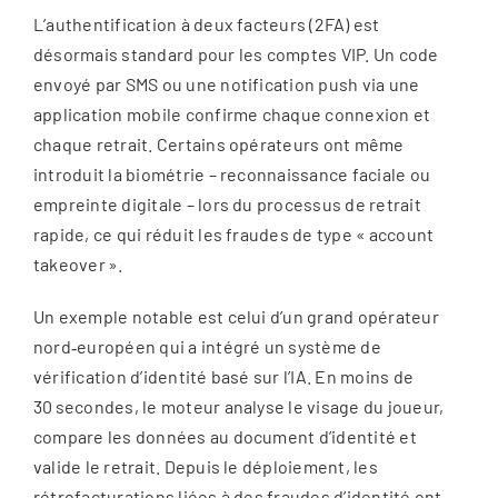
L’authentification à deux facteurs (2FA) est
désormais standard pour les comptes VIP. Un code
envoyé par SMS ou une notification push via une
application mobile confirme chaque connexion et
chaque retrait. Certains opérateurs ont même
introduit la biométrie – reconnaissance faciale ou
empreinte digitale – lors du processus de retrait
rapide, ce qui réduit les fraudes de type « account
takeover ».
Un exemple notable est celui d’un grand opérateur
nord‑européen qui a intégré un système de
vérification d’identité basé sur l’IA. En moins de
30 secondes, le moteur analyse le visage du joueur,
compare les données au document d’identité et
valide le retrait. Depuis le déploiement, les
rétrofacturations liées à des fraudes d’identité ont