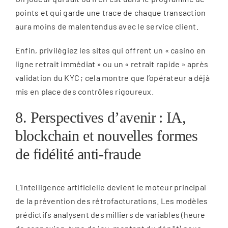
points et qui garde une trace de chaque transaction
aura moins de malentendus avec le service client.
Enfin, privilégiez les sites qui offrent un « casino en
ligne retrait immédiat » ou un « retrait rapide » après
validation du KYC ; cela montre que l’opérateur a déjà
mis en place des contrôles rigoureux.
8. Perspectives d’avenir : IA,
blockchain et nouvelles formes
de fidélité anti‑fraude
L’intelligence artificielle devient le moteur principal
de la prévention des rétrofacturations. Les modèles
prédictifs analysent des milliers de variables (heure