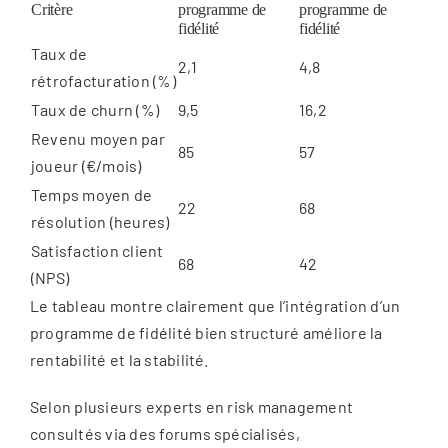
Critère
programme de
programme de
fidélité
fidélité
Taux de
2,1
4,8
rétrofacturation (%)
Taux de churn (%)
9,5
16,2
Revenu moyen par
85
57
joueur (€/mois)
Temps moyen de
22
68
résolution (heures)
Satisfaction client
68
42
(NPS)
Le tableau montre clairement que l’intégration d’un
programme de fidélité bien structuré améliore la
rentabilité et la stabilité.
Selon plusieurs experts en risk management
consultés via des forums spécialisés,