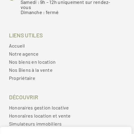
Samedi : 9h – 12h uniquement sur rendez-
vous
Dimanche : fermé
LIENS UTILES
Accueil
Notre agence
Nos biens en location
Nos Biens à la vente
Propriétaire
DÉCOUVRIR
Honoraires gestion locative
Honoraires location et vente
Simulateurs immobiliers
Contact