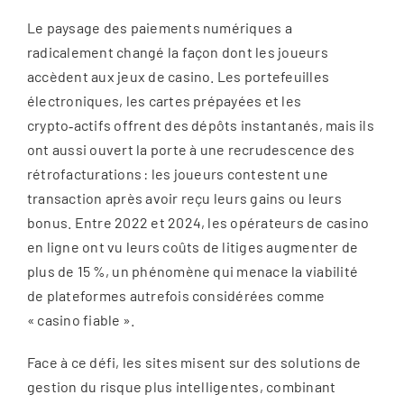
Le paysage des paiements numériques a
radicalement changé la façon dont les joueurs
accèdent aux jeux de casino. Les portefeuilles
électroniques, les cartes prépayées et les
crypto‑actifs offrent des dépôts instantanés, mais ils
ont aussi ouvert la porte à une recrudescence des
rétrofacturations : les joueurs contestent une
transaction après avoir reçu leurs gains ou leurs
bonus. Entre 2022 et 2024, les opérateurs de casino
en ligne ont vu leurs coûts de litiges augmenter de
plus de 15 %, un phénomène qui menace la viabilité
de plateformes autrefois considérées comme
« casino fiable ».
Face à ce défi, les sites misent sur des solutions de
gestion du risque plus intelligentes, combinant