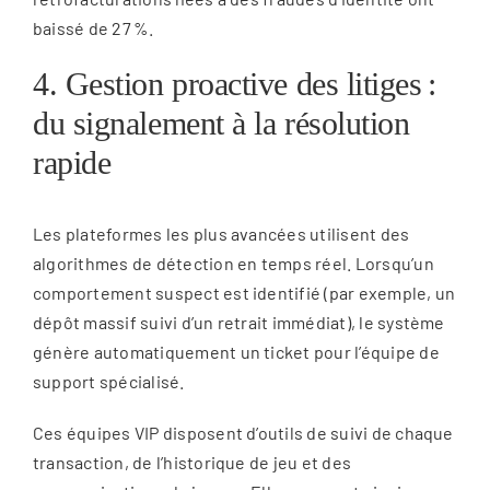
baissé de 27 %.
4. Gestion proactive des litiges :
du signalement à la résolution
rapide
Les plateformes les plus avancées utilisent des
algorithmes de détection en temps réel. Lorsqu’un
comportement suspect est identifié (par exemple, un
dépôt massif suivi d’un retrait immédiat), le système
génère automatiquement un ticket pour l’équipe de
support spécialisé.
Ces équipes VIP disposent d’outils de suivi de chaque
transaction, de l’historique de jeu et des