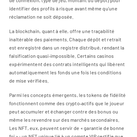
de connexion, type de jeu, montant du dépôt) pour
identifier des profils à risque avant même qu’une
réclamation ne soit déposée.
La blockchain, quant à elle, offre une traçabilité
inaltérable des paiements. Chaque dépôt et retrait
est enregistré dans un registre distribué, rendant la
falsification quasi‑impossible. Certains casinos
expérimentent des contrats intelligents qui libèrent
automatiquement les fonds une fois les conditions
de mise vérifiées.
Parmi les concepts émergents, les tokens de fidélité
fonctionnent comme des crypto‑actifs que le joueur
peut accumuler et échanger contre des bonus ou
même les revendre sur des marchés secondaires.
Les NFT, eux, peuvent servir de « garantie de bonne
foi » : un NFT unique lié à un compte VIP certifie que