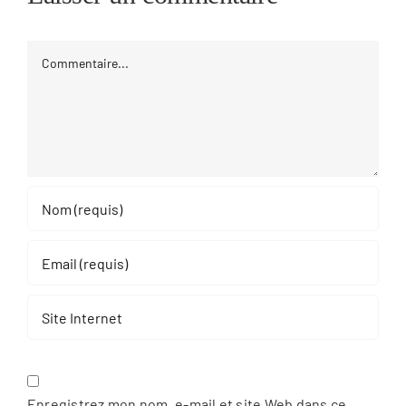
Casino
Commentaire
Enregistrez mon nom, e-mail et site Web dans ce