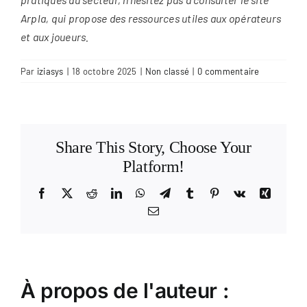
Arpla, qui propose des ressources utiles aux opérateurs
et aux joueurs.
Par
iziasys
|
18 octobre 2025
|
Non classé
|
0 commentaire
Share This Story, Choose Your
Platform!
Facebook
X
Reddit
LinkedIn
WhatsApp
Telegram
Tumblr
Pinterest
Vk
Xing
Email
À propos de l'auteur :