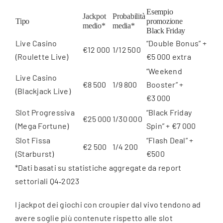
Esempio
Jackpot
Probabilità
Tipo
promozione
medio*
media*
Black Friday
Live Casino
“Double Bonus” +
€12 000
1/12 500
(Roulette Live)
€5 000 extra
“Weekend
Live Casino
€8 500
1/9 800
Booster” +
(Blackjack Live)
€3 000
Slot Progressiva
“Black Friday
€25 000
1/30 000
(Mega Fortune)
Spin” + €7 000
Slot Fissa
“Flash Deal” +
€2 500
1/4 200
(Starburst)
€500
*Dati basati su statistiche aggregate da report
settoriali Q4‑2023
I jackpot dei giochi con croupier dal vivo tendono ad
avere soglie più contenute rispetto alle slot