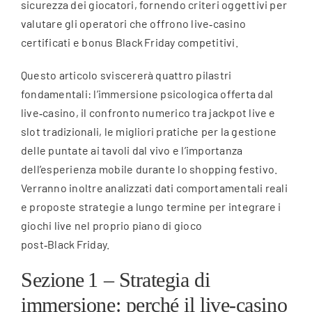
sicurezza dei giocatori, fornendo criteri oggettivi per
valutare gli operatori che offrono live‑casino
certificati e bonus Black Friday competitivi.
Questo articolo sviscererà quattro pilastri
fondamentali: l’immersione psicologica offerta dal
live‑casino, il confronto numerico tra jackpot live e
slot tradizionali, le migliori pratiche per la gestione
delle puntate ai tavoli dal vivo e l’importanza
dell’esperienza mobile durante lo shopping festivo.
Verranno inoltre analizzati dati comportamentali reali
e proposte strategie a lungo termine per integrare i
giochi live nel proprio piano di gioco
post‑Black Friday.
Sezione 1 – Strategia di
immersione: perché il live‑casino