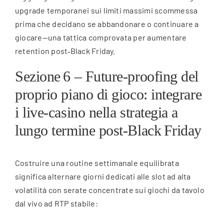
upgrade temporanei sui limiti massimi scommessa
prima che decidano se abbandonare o continuare a
giocare—una tattica comprovata per aumentare
retention post‐Black Friday.
Sezione 6 – Future‑proofing del
proprio piano di gioco: integrare
i live‑casino nella strategia a
lungo termine post‑Black Friday
Costruire una routine settimanale equilibrata
significa alternare giorni dedicati alle slot ad alta
volatilità con serate concentrate sui giochi da tavolo
dal vivo ad RTP stabile: