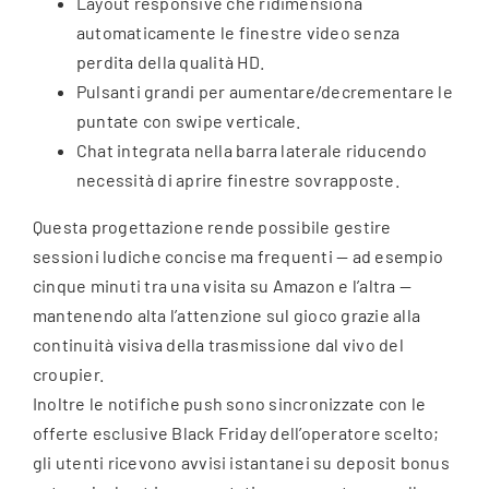
Layout responsive che ridimensiona
automaticamente le finestre video senza
perdita della qualità HD.
Pulsanti grandi per aumentare/decrementare le
puntate con swipe verticale.
Chat integrata nella barra laterale riducendo
necessità di aprire finestre sovrapposte.
Questa progettazione rende possibile gestire
sessioni ludiche concise ma frequenti — ad esempio
cinque minuti tra una visita su Amazon e l’altra —
mantenendo alta l’attenzione sul gioco grazie alla
continuità visiva della trasmissione dal vivo del
croupier.
Inoltre le notifiche push sono sincronizzate con le
offerte esclusive Black Friday dell’operatore scelto;
gli utenti ricevono avvisi istantanei su deposit bonus