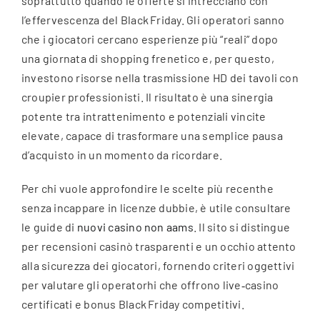
soprattutto quando le offerte si intrecciano con
l’effervescenza del Black Friday. Gli operatori sanno
che i giocatori cercano esperienze più “reali” dopo
una giornata di shopping frenetico e, per questo,
investono risorse nella trasmissione HD dei tavoli con
croupier professionisti. Il risultato è una sinergia
potente tra intrattenimento e potenziali vincite
elevate, capace di trasformare una semplice pausa
d’acquisto in un momento da ricordare.​
Per chi vuole approfondire le scelte più recenthe
senza incappare in licenze dubbie, è utile consultare
le guide di
nuovi casino non aams
. Il sito si distingue
per recensioni casinò trasparenti e un occhio attento
alla sicurezza dei giocatori, fornendo criteri oggettivi
per valutare gli operator​hi che offrono live‑casino
certificati e bonus Black Friday competitivi.​