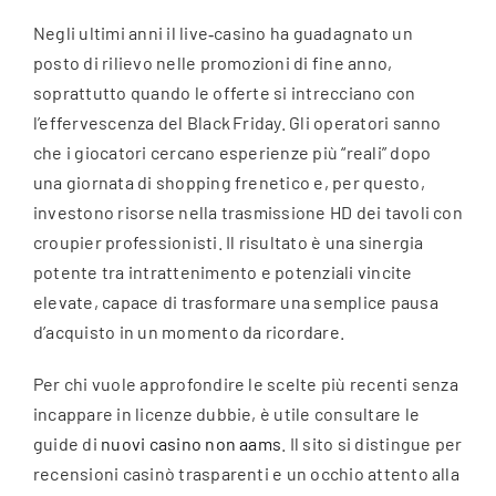
Negli ultimi anni il live‑casino ha guadagnato un
posto di rilievo nelle promozioni di fine anno,
soprattutto quando le offerte si intrecciano con
l’effervescenza del Black Friday. Gli operatori sanno
che i giocatori cercano esperienze più “reali” dopo
una giornata di shopping frenetico e, per questo,
investono risorse nella trasmissione HD dei tavoli con
croupier professionisti. Il risultato è una sinergia
potente tra intrattenimento e potenziali vincite
elevate, capace di trasformare una semplice pausa
d’acquisto in un momento da ricordare.
Per chi vuole approfondire le scelte più recenti senza
incappare in licenze dubbie, è utile consultare le
guide di
nuovi casino non aams
. Il sito si distingue per
recensioni casinò trasparenti e un occhio attento alla