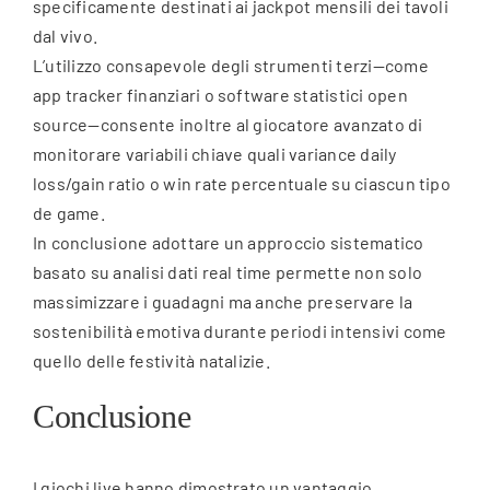
specificamente destinati ai jackpot mensili dei tavoli
dal vivo.
L’utilizzo consapevole degli strumenti terzi—come
app tracker finanziari o software statistici open
source—consente inoltre al giocatore avanzato di
monitorare variabili chiave quali variance daily
loss/gain ratio o win rate percentuale su ciascun tipo
de game.
In conclusione adottare un approccio sistematico
basato su analisi dati real time permette non solo
massimizzare i guadagni ma anche preservare la
sostenibilità emotiva durante periodi intensivi come
quello delle festività natalizie.
Conclusione
I giochi live hanno dimostrato un vantaggio