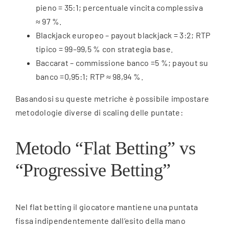
pieno = 35:1; percentuale vincita complessiva
≈ 97 %.
Blackjack europeo – payout blackjack = 3:2; RTP
tipico = 99–99,5 % con strategia base.
Baccarat – commissione banco =5 %; payout su
banco =0,95:1; RTP ≈ 98,94 %.
Basandosi su queste metriche è possibile impostare
metodologie diverse di scaling delle puntate:
Metodo “Flat Betting” vs
“Progressive Betting”
Nel flat betting il giocatore mantiene una puntata
fissa indipendentemente dall’esito della mano