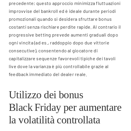
precedente; questo approccio minimizza fluttuazioni
improvvise del bankroll ed è ideale durante periodi
promozionali quando si desidera sfruttare bonus
costanti senza rischiare perdite rapide. Al contrario il
progressive betting prevede aumenti graduali dopo
ogni vincita (ad es., raddoppio dopo due vittorie
consecutive), consentendo al giocatore di
capitalizzare sequenze favorevoli tipiche dei tavoli
live dove la varianza è più controllabile grazie al
feedback immediato del dealer reale.
Utilizzo dei bonus
Black Friday per aumentare
la volatilità controllata