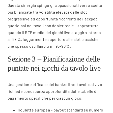
Questa sinergia spinge gli appassionati verso scelte
più bilanciate tra volatilità elevata delle slot
progressive ed opportunità ricorrenti dei jackpot
quotidiani nei tavoli con dealer reale – soprattutto
quando il RTP medio dei giochi live si aggira intorno
all’98 %, leggermente superiore alle slot classiche
che spesso oscillano tra il 95–96 %.
Sezione 3 – Pianificazione delle
puntate nei giochi da tavolo live
Una gestione efficace del bankroll nei tavoli dal vivo
richiede conoscenza approfondita delle tabelle di
pagamento specifiche per ciascun gioco:
Roulette europea – payout standard su numero