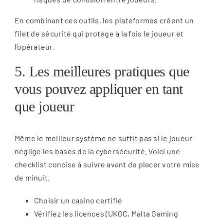
En combinant ces outils, les plateformes créent un
filet de sécurité qui protège à la fois le joueur et
l’opérateur.
5. Les meilleures pratiques que
vous pouvez appliquer en tant
que joueur
Même le meilleur système ne suffit pas si le joueur
néglige les bases de la cybersécurité. Voici une
checklist concise à suivre avant de placer votre mise
de minuit.
Choisir un casino certifié
Vérifiez les licences (UKGC, Malta Gaming