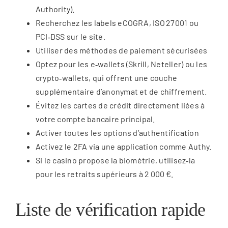
Authority).
Recherchez les labels eCOGRA, ISO 27001 ou
PCI‑DSS sur le site.
Utiliser des méthodes de paiement sécurisées
Optez pour les e‑wallets (Skrill, Neteller) ou les
crypto‑wallets, qui offrent une couche
supplémentaire d’anonymat et de chiffrement.
Évitez les cartes de crédit directement liées à
votre compte bancaire principal.
Activer toutes les options d’authentification
Activez le 2FA via une application comme Authy.
Si le casino propose la biométrie, utilisez‑la
pour les retraits supérieurs à 2 000 €.
Liste de vérification rapide