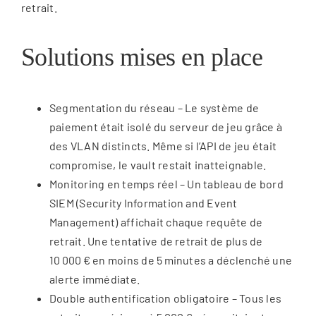
retrait.
Solutions mises en place
Segmentation du réseau – Le système de
paiement était isolé du serveur de jeu grâce à
des VLAN distincts. Même si l’API de jeu était
compromise, le vault restait inatteignable.
Monitoring en temps réel – Un tableau de bord
SIEM (Security Information and Event
Management) affichait chaque requête de
retrait. Une tentative de retrait de plus de
10 000 € en moins de 5 minutes a déclenché une
alerte immédiate.
Double authentification obligatoire – Tous les