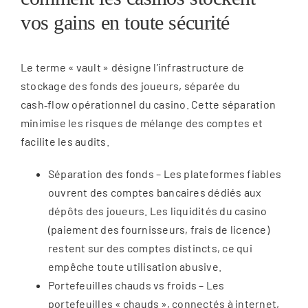
vos gains en toute sécurité
Le terme « vault » désigne l’infrastructure de
stockage des fonds des joueurs, séparée du
cash‑flow opérationnel du casino. Cette séparation
minimise les risques de mélange des comptes et
facilite les audits.
Séparation des fonds – Les plateformes fiables
ouvrent des comptes bancaires dédiés aux
dépôts des joueurs. Les liquidités du casino
(paiement des fournisseurs, frais de licence)
restent sur des comptes distincts, ce qui
empêche toute utilisation abusive.
Portefeuilles chauds vs froids – Les
portefeuilles « chauds », connectés à internet,