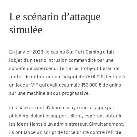
Le scénario d’attaque
simulée
En janvier 2023, le casino StarFort Gaming a fait
l’objet d’un test d’intrusion commandité par une
société de cybersécurité tierce. L’objectif était de
tenter de détourner un jackpot de 75 000 € destiné à
un joueur VIP qui avait accumulé 150 000 € de gains
sur une machine à sous progressive.
Les hackers ont d’abord essayé une attaque par
phishing ciblant le support client, espérant obtenir
les identifiants d’un administrateur. Simultanément,
ils ont lancé un script de force brute contre l’API de