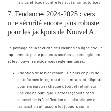
la plus efficace contre les accès non autorisés.
7. Tendances 2024‑2025 : vers
une sécurité encore plus robuste
pour les jackpots de Nouvel An
Le paysage de la sécurité des casinos en ligne évolue
rapidement, porté par les avancées technologiques
et les nouvelles exigences réglementaires.
Adoption de la blockchain – De plus en plus de
plateformes intègrent des contrats intelligents
pour enregistrer chaque dépôt et retrait sur
une chaîne publique. Cette traçabilité rend
impossible la falsification des historiques de
transaction et rassure les joueurs sur la