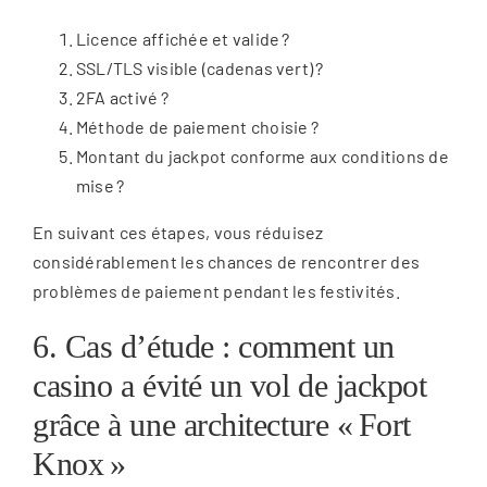
Licence affichée et valide ?
SSL/TLS visible (cadenas vert) ?
2FA activé ?
Méthode de paiement choisie ?
Montant du jackpot conforme aux conditions de
mise ?
En suivant ces étapes, vous réduisez
considérablement les chances de rencontrer des
problèmes de paiement pendant les festivités.
6. Cas d’étude : comment un
casino a évité un vol de jackpot
grâce à une architecture « Fort
Knox »