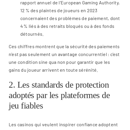
rapport annuel de l’European Gaming Authority,
12 % des plaintes de joueurs en 2023
concernaient des problèmes de paiement, dont
4 % liés à des retraits bloqués ou à des fonds
détournés.
Ces chiffres montrent que la sécurité des paiements
n’est pas seulement un avantage concurrentiel : c’est
une condition sine qua non pour garantir que les
gains du joueur arrivent en toute sérénité.
2. Les standards de protection
adoptés par les plateformes de
jeu fiables
Les casinos qui veulent inspirer confiance adoptent