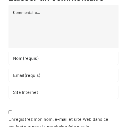
Casino
https://www
Commentaire
casino.com/
Enregistrez mon nom, e-mail et site Web dans ce
navigateur pour la prochaine fois que je