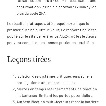
retraits supérieurs à 5 000 € nécessitaient une
confirmation via une clé hardware (YubiKey) en
plus du code 2FA.
Le résultat : l’attaque a été bloquée avant que le
premier euro ne quitte le vault. Le rapport final a été
publié sur le site de référence Alg24, où les lecteurs
peuvent consulter les bonnes pratiques détaillées.
Leçons tirées
Isolation des systèmes critiques empêche la
propagation d’une compromission.
Alertes en temps réel permettent une réaction
instantanée, limitant les pertes potentielles.
Authentification multi‑facteurs reste la barrière