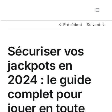
Passer
au
Toggle
contenu
Navigati
Accueil
Précédent
Suivant
Notre agence
Sécuriser vos
Propriétaire
jackpots en
Locataire
2024 : le guide
complet pour
Nos Biens
jouer en toute
Contact