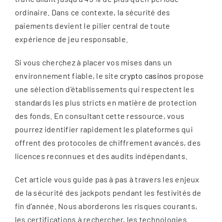
ordinaire. Dans ce contexte, la sécurité des
paiements devient le pilier central de toute
expérience de jeu responsable.
Si vous cherchez à placer vos mises dans un
environnement fiable, le site
crypto casinos
propose
une sélection d’établissements qui respectent les
standards les plus stricts en matière de protection
des fonds. En consultant cette ressource, vous
pourrez identifier rapidement les plateformes qui
offrent des protocoles de chiffrement avancés, des
licences reconnues et des audits indépendants.
Cet article vous guide pas à pas à travers les enjeux
de la sécurité des jackpots pendant les festivités de
fin d’année. Nous aborderons les risques courants,
les certifications à rechercher, les technologies