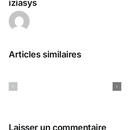
iziasys
Faster
Backdown
Table
Articles similaires
(
Plot
Particularly
And
With
Hot
Crypto
Cassino
)
.
—
Norway
NZ
Join
Spin
Now
&
LiliBet
Laisser un commentaire
Win