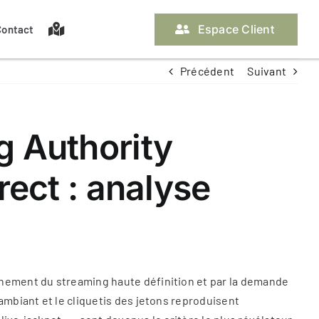
Espace Client
Contact
Précédent
Suivant
g Authority
rect : analyse
ènement du streaming haute définition et par la demande
ambiant et le cliquetis des jetons reproduisent