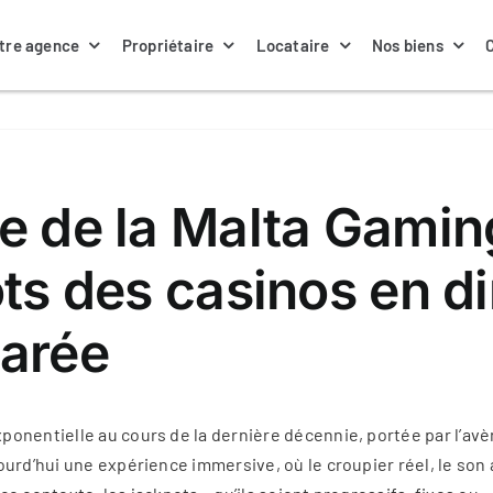
tre agence
Propriétaire
Locataire
Nos biens
e de la Malta Gamin
ts des casinos en di
parée
ponentielle au cours de la dernière décennie, portée par l’av
urd’hui une expérience immersive, où le croupier réel, le son 