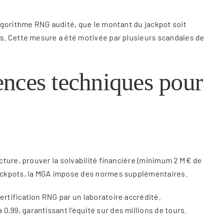
lgorithme RNG audité, que le montant du jackpot soit
ns. Cette mesure a été motivée par plusieurs scandales de
ences techniques pour
ture, prouver la solvabilité financière (minimum 2 M € de
jackpots, la MGA impose des normes supplémentaires.
certification RNG par un laboratoire accrédité.
0,99, garantissant l’équité sur des millions de tours.