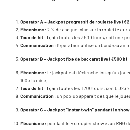
Operator A – Jackpot progressif de roulette live (€2
Mécanisme
: 2 % de chaque mise sur la roulette euro
Taux de hit
: 1 gain toutes les 3 500 tours, soit une p
Communication
: l’opérateur utilise un bandeau ani
Operator B – Jackpot fixe de baccarat live (€500 k)
Mécanisme
: le jackpot est déclenché lorsqu’un joueu
100 x la mise.
Taux de hit
: 1 gain toutes les 1 200 tours, soit 0,083 
Communication
: un pop‑up apparaît dès que le joueur
Operator C – Jackpot “instant‑win” pendant le show
Mécanisme
: pendant le « croupier show », un RNG d