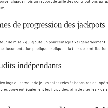
poser chaque mois un rapport détaillé des contributions au jac
que.
hmes de progression des jackpots
teur de mise » qui ajoute un pourcentage fixe (généralement 1
ne documentation publique expliquant le taux de contribution, l
audits indépendants
les logs du serveur de jeu avec les relevés bancaires de l’opé
es couvrent également les flux vidéo, afin d’éviter les « dela