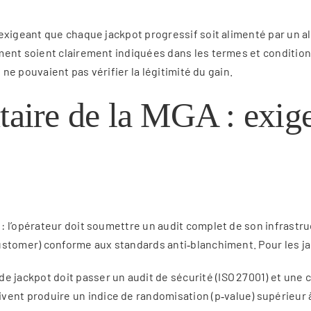
exigeant que chaque jackpot progressif soit alimenté par un a
ment soient clairement indiquées dans les termes et conditio
 ne pouvaient pas vérifier la légitimité du gain.
ntaire de la MGA : exig
 l’opérateur doit soumettre un audit complet de son infrastruc
Customer) conforme aux standards anti‑blanchiment. Pour les 
 de jackpot doit passer un audit de sécurité (ISO 27001) et une 
ivent produire un indice de randomisation (p‑value) supérieur à 