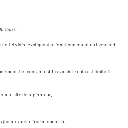
00 tours.
tutoriel vidéo expliquant le fonctionnement du live‑seed.
anément. Le montant est fixe, mais le gain est limité à
sur le site de l’opérateur.
s joueurs actifs à ce moment‑là.