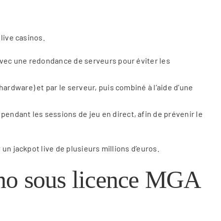
live casinos.
 avec une redondance de serveurs pour éviter les
hardware) et par le serveur, puis combiné à l’aide d’une
endant les sessions de jeu en direct, afin de prévenir le
un jackpot live de plusieurs millions d’euros.
asino sous licence MGA