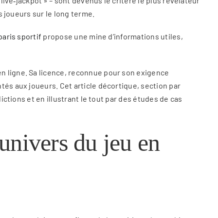
live‑jackpot » – sont devenus le critère le plus révélateur
s joueurs sur le long terme.
paris sportif
propose une mine d’informations utiles,
n ligne. Sa licence, reconnue pour son exigence
tés aux joueurs. Cet article décortique, section par
ictions et en illustrant le tout par des études de cas
univers du jeu en